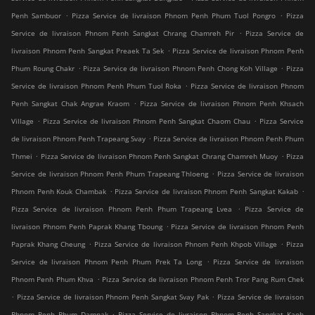
.
.
Penh Sambuor
Pizza Service de livraison Phnom Penh Phum Tuol Pongro
Pizza
.
Service de livraison Phnom Penh Sangkat Chrang Chamreh Pir
Pizza Service de
.
livraison Phnom Penh Sangkat Preaek Ta Sek
Pizza Service de livraison Phnom Penh
.
.
Phum Roung Chakr
Pizza Service de livraison Phnom Penh Chong Koh Village
Pizza
.
Service de livraison Phnom Penh Phum Tuol Roka
Pizza Service de livraison Phnom
.
Penh Sangkat Chak Angrae Kraom
Pizza Service de livraison Phnom Penh Khsach
.
.
Village
Pizza Service de livraison Phnom Penh Sangkat Chaom Chau
Pizza Service
.
de livraison Phnom Penh Trapeang Svay
Pizza Service de livraison Phnom Penh Phum
.
.
Thmei
Pizza Service de livraison Phnom Penh Sangkat Chrang Chamreh Muoy
Pizza
.
Service de livraison Phnom Penh Phum Trapeang Thloeng
Pizza Service de livraison
.
.
Phnom Penh Kouk Chambak
Pizza Service de livraison Phnom Penh Sangkat Kakab
.
Pizza Service de livraison Phnom Penh Phum Trapeang Lvea
Pizza Service de
.
livraison Phnom Penh Paprak Khang Tboung
Pizza Service de livraison Phnom Penh
.
.
Paprak Khang Cheung
Pizza Service de livraison Phnom Penh Khpob Village
Pizza
.
Service de livraison Phnom Penh Phum Prek Ta Long
Pizza Service de livraison
.
Phnom Penh Phum Khva
Pizza Service de livraison Phnom Penh Tror Pang Rum Chek
.
.
Pizza Service de livraison Phnom Penh Sangkat Svay Pak
Pizza Service de livraison
.
Phnom Penh Phum Damnak
Pizza Service de livraison Phnom Penh Sangkat Kaoh