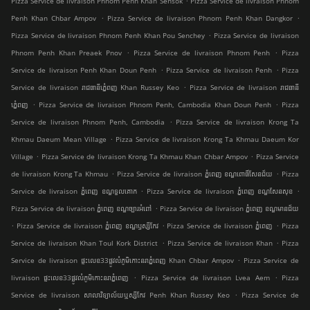
Pizza Service de livraison Phnom Penh Khan Sensok
Pizza Service de livraison Phnom
.
.
Penh Khan Chbar Ampov
Pizza Service de livraison Phnom Penh Khan Dangkor
.
Pizza Service de livraison Phnom Penh Khan Pou Senchey
Pizza Service de livraison
.
.
Phnom Penh Khan Preaek Pnov
Pizza Service de livraison Phnom Penh
Pizza
.
.
Service de livraison Penh Khan Doun Penh
Pizza Service de livraison Penh
Pizza
.
Service de livraison រាជធានីភ្នំេពញ Khan Russey Keo
Pizza Service de livraison រាជធានី
.
.
ភ្នំេពញ
Pizza Service de livraison Phnom Penh, Cambodia Khan Doun Penh
Pizza
.
Service de livraison Phnom Penh, Cambodia
Pizza Service de livraison Krong Ta
.
Khmau Daeum Mean Village
Pizza Service de livraison Krong Ta Khmau Daeum Kor
.
.
Village
Pizza Service de livraison Krong Ta Khmau Khan Chbar Ampov
Pizza Service
.
.
de livraison Krong Ta Khmau
Pizza Service de livraison ភ្នំពេញ ខណ្ឌ​ពោធិ៍សែនជ័យ
Pizza
.
.
Service de livraison ភ្នំពេញ ខណ្ឌទួលគោក
Pizza Service de livraison ភ្នំពេញ ខណ្ឌ​សែនសុខ
.
Pizza Service de livraison ភ្នំពេញ ខណ្ឌច្បារអំពៅ
Pizza Service de livraison ភ្នំពេញ ខណ្ឌមានជ័យ
.
.
.
Pizza Service de livraison ភ្នំពេញ ខណ្ឌ​ឫស្សីកែវ
Pizza Service de livraison ភ្នំពេញ
Pizza
.
.
Service de livraison Khan Toul Kork District
Pizza Service de livraison Khan
Pizza
.
Service de livraison ផ្ទះលេខ33ផ្លូវលំភូមិកោះនរាភ្នំពេញ Khan Chbar Ampov
Pizza Service de
.
.
livraison ផ្ទះលេខ33ផ្លូវលំភូមិកោះនរាភ្នំពេញ
Pizza Service de livraison Lvea Aem
Pizza
.
Service de livraison សាលាវិទ្យាល័យឬស្សីកែវ Penh Khan Russey Keo
Pizza Service de