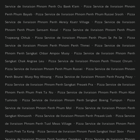
.
Service de livraison Phnom Penh Ou Baek K'am
Pizza Service de livraison Phnom
.
.
Penh Phum Bayab
Pizza Service de livraison Phnom Penh Phum Russei Sraoh
Pizza
.
Service de livraison Phnom Penh Akreiy Ksatr Village
Pizza Service de livraison
.
Phnom Penh Phum Sansam Kosal
Pizza Service de livraison Phnom Penh Phum
.
.
Trapeang Chhuk
Pizza Service de livraison Phnom Penh Phum Se Pe Se
Pizza
.
Service de livraison Phnom Penh Phnom Penh Thmei
Pizza Service de livraison
.
Phnom Penh Sangkat Chbar Ampov Muoy
Pizza Service de livraison Phnom Penh
.
.
Sangkat Chak Angrae Leu
Pizza Service de livraison Phnom Penh Thnaot Chrum
.
Pizza Service de livraison Phnom Penh Phum Russei
Pizza Service de livraison Phnom
.
.
Penh Bourei Muoy Roy Khnang
Pizza Service de livraison Phnom Penh Poung Peay
.
Pizza Service de livraison Phnom Penh Sangkat Preaek Pra
Pizza Service de livraison
.
Phnom Penh Phum Prek Ta Nu
Pizza Service de livraison Phnom Penh Phum Kbal
.
.
Tumnob
Pizza Service de livraison Phnom Penh Sangkat Boeng Tumpun
Pizza
.
Service de livraison Phnom Penh Phum Mol
Pizza Service de livraison Phnom Penh
.
.
Sangkat Khmuonh
Pizza Service de livraison Phnom Penh Preaek Lieb
Pizza Service
.
de livraison Phnom Penh Tuol Meas Village
Pizza Service de livraison Phnom Penh
.
.
Phum Prek Ta Kong
Pizza Service de livraison Phnom Penh Sangkat Veal Sbov
Pizza
.
Service de livraison Phnom Penh Sangkat Dangkao
Pizza Service de livraison Phnom