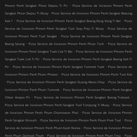
.
Phnom Penh Sangkat Phsar Depou Ti Pir
Pizza Service de livraison Phnom Penh
.
Sangkat Phsar Depou Ti Muoy
Pizza Service de livraison Phnom Penh Sangkat Boeung
.
.
Kak 1
Pizza Service de livraison Phnom Penh Sangkat Boeng Keng Kang Ti Bei
Pizza
.
Service de livraison Phnom Penh Sangkat Tuol Svay Prey Ti Muoy
Pizza Service de
.
livraison Phnom Penh Tuol Sangke
Pizza Service de livraison Phnom Penh Sangkat
.
.
Boeng Salang
Pizza Service de livraison Phnom Penh Phsar Toch
Pizza Service de
.
livraison Phnom Penh Sangkat Tuek L'ak Ti Bei
Pizza Service de livraison Phnom Penh
.
Sangkat Tuek L'ak Ti Pir
Pizza Service de livraison Phnom Penh Sangkat Boeng Kak Ti
.
.
Pir
Pizza Service de livraison Phnom Penh Sangkat Tumnob Tuek
Pizza Service de
.
livraison Phnom Penh Phum Phneat
Pizza Service de livraison Phnom Penh Tuol Kok
.
.
Pizza Service de livraison Phnom Penh Sangkat Stueng Mean Chey
Pizza Service de
.
livraison Phnom Penh Phum Tumnob
Pizza Service de livraison Phnom Penh Sangkat
.
.
Chbar Ampov Pir
Pizza Service de livraison Phnom Penh Sangkat Boeng Trabaek
.
Pizza Service de livraison Phnom Penh Sangkat Tuol Tumpung Ti Muoy
Pizza Service
.
de livraison Phnom Penh Phum Chamraeun Phal
Pizza Service de livraison Phnom
.
.
Penh Sangkat Nirouth
Pizza Service de livraison Phnom Penh Phum Prek Toal
Pizza
.
Service de livraison Phnom Penh Phum Kaoh Norea
Pizza Service de livraison Phnom
.
.
Penh Phum Damnak Thum
Pizza Service de livraison Phnom Penh Phum Trea
Pizza