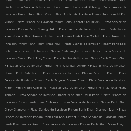
.
.
Dach
Pizza Service de livraison Phnom Penh Phum Kouk Khleang
Pizza Service de
.
livraison Phnom Penh Phum Ches
Pizza Service de livraison Phnom Penh Kandal Koh
.
.
Village
Pizza Service de livraison Phnom Penh Sangkat Cheung Aek
Pizza Service de
.
livraison Phnom Penh Cheung Aek
Pizza Service de livraison Phnom Penh Bourei
.
.
Kameakkar
Pizza Service de livraison Phnom Penh Phum Ta Lei
Pizza Service de
.
livraison Phnom Penh Phum Thma Koul
Pizza Service de livraison Phnom Penh Kbal
.
.
Koh
Pizza Service de livraison Phnom Penh Sangkat Preaek Thmei
Pizza Service de
.
livraison Phnom Penh Prey Thom
Pizza Service de livraison Phnom Penh Chaom Chau
.
.
Pizza Service de livraison Phnom Penh Chamkar Ovloek
Pizza Service de livraison
.
.
Phnom Penh Koh Toch
Pizza Service de livraison Phnom Penh Ta Prum
Pizza
.
Service de livraison Phnom Penh Sangkat Preaek Pnov
Pizza Service de livraison
.
Phnom Penh Phum Kamrieng
Pizza Service de livraison Phnom Penh Sangkat Krang
.
.
Thnong
Pizza Service de livraison Phnom Penh Khan Doun Penh
Pizza Service de
.
livraison Phnom Penh Khan 7 Makara
Pizza Service de livraison Phnom Penh Khan
.
.
Chroy Changvar
Pizza Service de livraison Phnom Penh Khan Chamkar Mon
Pizza
.
Service de livraison Phnom Penh Toul Kork District
Pizza Service de livraison Phnom
.
.
Penh Khan Russey Keo
Pizza Service de livraison Phnom Penh Khan Mean Chey
.