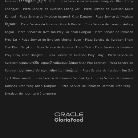
.
livraison សាលាវិទ្យាល័យឬស្សីកែវ Penh
Pizza Service de livraison Chong Var Khan Chroy
.
.
Changvar
Pizza Service de livraison Chong Var
Pizza Service de livraison Mukh
.
.
Kampul
Pizza Service de livraison គីឡូរលេខ9 Khan Dangkor
Pizza Service de livraison
.
.
គីឡូរលេខ9
Pizza Service de livraison Khsach Kandal
Pizza Service de livraison Anlong
.
.
Kngan
Pizza Service de livraison Prey Sar Khan Dangkor
Pizza Service de livraison
.
.
Prey Sar
Pizza Service de livraison Mophei Buon
Pizza Service de livraison Thom
.
.
Trai Khan Dangkor
Pizza Service de livraison Thom Trai
Pizza Service de livraison
.
.
Prey Tituy Khan Dangkor
Pizza Service de livraison Prey Tituy
Pizza Service de
.
livraison សង្កាត់ចោមចៅទី២ ខណ្ឌពោធិ៍សែនជ័យរាជធានីភ្នំពេញ Khan Pou Senchey
Pizza Service de
.
livraison សង្កាត់ចោមចៅទី២ ខណ្ឌពោធិ៍សែនជ័យរាជធានីភ្នំពេញ
Pizza Service de livraison Sen Sok
.
.
Ty 3 Khan Sensok
Pizza Service de livraison Sen Sok Ty 3
Pizza Service de livraison
.
.
Domnak Tror Yeng Khan Dangkor
Pizza Service de livraison Domnak Tror Yeng
Livraison de nourriture à emporter