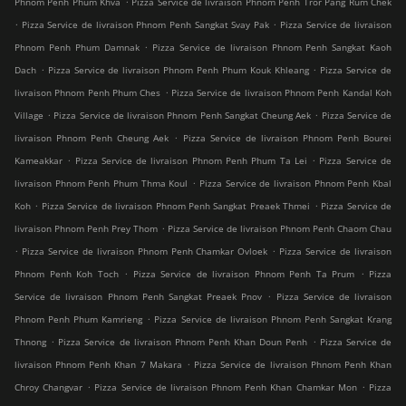
Phnom Penh Phum Khva
Pizza Service de livraison Phnom Penh Tror Pang Rum Chek
.
.
Pizza Service de livraison Phnom Penh Sangkat Svay Pak
Pizza Service de livraison
.
Phnom Penh Phum Damnak
Pizza Service de livraison Phnom Penh Sangkat Kaoh
.
.
Dach
Pizza Service de livraison Phnom Penh Phum Kouk Khleang
Pizza Service de
.
livraison Phnom Penh Phum Ches
Pizza Service de livraison Phnom Penh Kandal Koh
.
.
Village
Pizza Service de livraison Phnom Penh Sangkat Cheung Aek
Pizza Service de
.
livraison Phnom Penh Cheung Aek
Pizza Service de livraison Phnom Penh Bourei
.
.
Kameakkar
Pizza Service de livraison Phnom Penh Phum Ta Lei
Pizza Service de
.
livraison Phnom Penh Phum Thma Koul
Pizza Service de livraison Phnom Penh Kbal
.
.
Koh
Pizza Service de livraison Phnom Penh Sangkat Preaek Thmei
Pizza Service de
.
livraison Phnom Penh Prey Thom
Pizza Service de livraison Phnom Penh Chaom Chau
.
.
Pizza Service de livraison Phnom Penh Chamkar Ovloek
Pizza Service de livraison
.
.
Phnom Penh Koh Toch
Pizza Service de livraison Phnom Penh Ta Prum
Pizza
.
Service de livraison Phnom Penh Sangkat Preaek Pnov
Pizza Service de livraison
.
Phnom Penh Phum Kamrieng
Pizza Service de livraison Phnom Penh Sangkat Krang
.
.
Thnong
Pizza Service de livraison Phnom Penh Khan Doun Penh
Pizza Service de
.
livraison Phnom Penh Khan 7 Makara
Pizza Service de livraison Phnom Penh Khan
.
.
Chroy Changvar
Pizza Service de livraison Phnom Penh Khan Chamkar Mon
Pizza