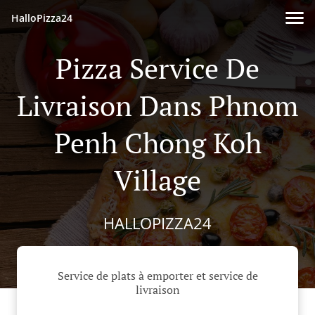
HalloPizza24
Pizza Service De
Livraison Dans Phnom
Penh Chong Koh
Village
HALLOPIZZA24
Service de plats à emporter et service de
livraison