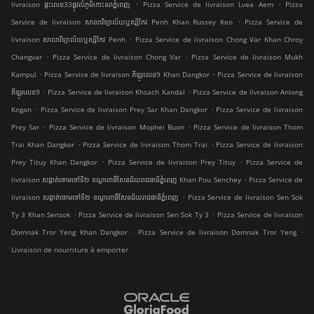
.
.
livraison ផ្ទះលេខ33ផ្លូវលំភូមិកោះនរាភ្នំពេញ
Pizza Service de livraison Lvea Aem
Pizza
.
Service de livraison សាលាវិទ្យាល័យឬស្សីកែវ Penh Khan Russey Keo
Pizza Service de
.
livraison សាលាវិទ្យាល័យឬស្សីកែវ Penh
Pizza Service de livraison Chong Var Khan Chroy
.
.
Changvar
Pizza Service de livraison Chong Var
Pizza Service de livraison Mukh
.
.
Kampul
Pizza Service de livraison គីឡូរលេខ9 Khan Dangkor
Pizza Service de livraison
.
.
គីឡូរលេខ9
Pizza Service de livraison Khsach Kandal
Pizza Service de livraison Anlong
.
.
Kngan
Pizza Service de livraison Prey Sar Khan Dangkor
Pizza Service de livraison
.
.
Prey Sar
Pizza Service de livraison Mophei Buon
Pizza Service de livraison Thom
.
.
Trai Khan Dangkor
Pizza Service de livraison Thom Trai
Pizza Service de livraison
.
.
Prey Tituy Khan Dangkor
Pizza Service de livraison Prey Tituy
Pizza Service de
.
livraison សង្កាត់ចោមចៅទី២ ខណ្ឌពោធិ៍សែនជ័យរាជធានីភ្នំពេញ Khan Pou Senchey
Pizza Service de
.
livraison សង្កាត់ចោមចៅទី២ ខណ្ឌពោធិ៍សែនជ័យរាជធានីភ្នំពេញ
Pizza Service de livraison Sen Sok
.
.
Ty 3 Khan Sensok
Pizza Service de livraison Sen Sok Ty 3
Pizza Service de livraison
.
.
Domnak Tror Yeng Khan Dangkor
Pizza Service de livraison Domnak Tror Yeng
Livraison de nourriture à emporter