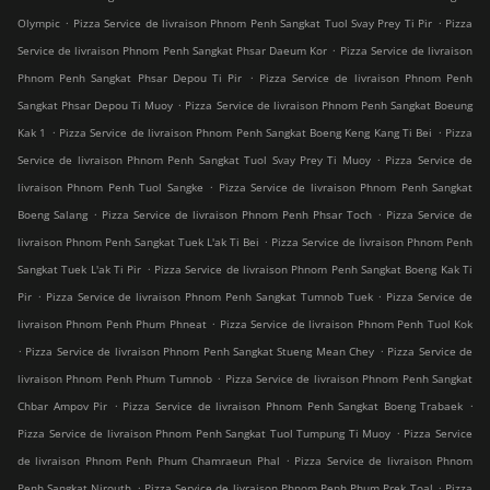
.
.
Olympic
Pizza Service de livraison Phnom Penh Sangkat Tuol Svay Prey Ti Pir
Pizza
.
Service de livraison Phnom Penh Sangkat Phsar Daeum Kor
Pizza Service de livraison
.
Phnom Penh Sangkat Phsar Depou Ti Pir
Pizza Service de livraison Phnom Penh
.
Sangkat Phsar Depou Ti Muoy
Pizza Service de livraison Phnom Penh Sangkat Boeung
.
.
Kak 1
Pizza Service de livraison Phnom Penh Sangkat Boeng Keng Kang Ti Bei
Pizza
.
Service de livraison Phnom Penh Sangkat Tuol Svay Prey Ti Muoy
Pizza Service de
.
livraison Phnom Penh Tuol Sangke
Pizza Service de livraison Phnom Penh Sangkat
.
.
Boeng Salang
Pizza Service de livraison Phnom Penh Phsar Toch
Pizza Service de
.
livraison Phnom Penh Sangkat Tuek L'ak Ti Bei
Pizza Service de livraison Phnom Penh
.
Sangkat Tuek L'ak Ti Pir
Pizza Service de livraison Phnom Penh Sangkat Boeng Kak Ti
.
.
Pir
Pizza Service de livraison Phnom Penh Sangkat Tumnob Tuek
Pizza Service de
.
livraison Phnom Penh Phum Phneat
Pizza Service de livraison Phnom Penh Tuol Kok
.
.
Pizza Service de livraison Phnom Penh Sangkat Stueng Mean Chey
Pizza Service de
.
livraison Phnom Penh Phum Tumnob
Pizza Service de livraison Phnom Penh Sangkat
.
.
Chbar Ampov Pir
Pizza Service de livraison Phnom Penh Sangkat Boeng Trabaek
.
Pizza Service de livraison Phnom Penh Sangkat Tuol Tumpung Ti Muoy
Pizza Service
.
de livraison Phnom Penh Phum Chamraeun Phal
Pizza Service de livraison Phnom
.
.
Penh Sangkat Nirouth
Pizza Service de livraison Phnom Penh Phum Prek Toal
Pizza