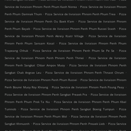
.
Service de livraison Phnom Penh Phum Kaoh Norea
Pizza Service de livraison Phnom
.
.
Penh Phum Damnak Thum
Pizza Service de livraison Phnom Penh Phum Trea
Pizza
.
Service de livraison Phnom Penh Ou Baek K'am
Pizza Service de livraison Phnom
.
.
Penh Phum Bayab
Pizza Service de livraison Phnom Penh Phum Russei Sraoh
Pizza
.
Service de livraison Phnom Penh Akreiy Ksatr Village
Pizza Service de livraison
.
Phnom Penh Phum Sansam Kosal
Pizza Service de livraison Phnom Penh Phum
.
.
Trapeang Chhuk
Pizza Service de livraison Phnom Penh Phum Se Pe Se
Pizza
.
Service de livraison Phnom Penh Phnom Penh Thmei
Pizza Service de livraison
.
Phnom Penh Sangkat Chbar Ampov Muoy
Pizza Service de livraison Phnom Penh
.
.
Sangkat Chak Angrae Leu
Pizza Service de livraison Phnom Penh Thnaot Chrum
.
Pizza Service de livraison Phnom Penh Phum Russei
Pizza Service de livraison Phnom
.
.
Penh Bourei Muoy Roy Khnang
Pizza Service de livraison Phnom Penh Poung Peay
.
Pizza Service de livraison Phnom Penh Sangkat Preaek Pra
Pizza Service de livraison
.
Phnom Penh Phum Prek Ta Nu
Pizza Service de livraison Phnom Penh Phum Kbal
.
.
Tumnob
Pizza Service de livraison Phnom Penh Sangkat Boeng Tumpun
Pizza
.
Service de livraison Phnom Penh Phum Mol
Pizza Service de livraison Phnom Penh
.
.
Sangkat Khmuonh
Pizza Service de livraison Phnom Penh Preaek Lieb
Pizza Service
.