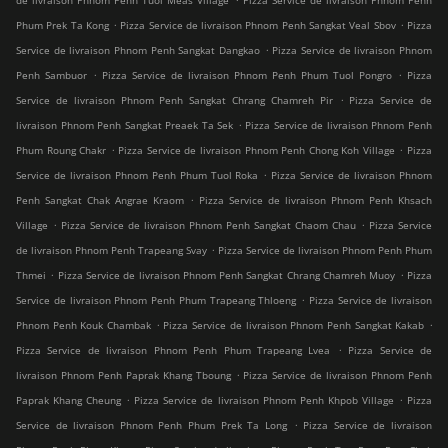
de livraison Phnom Penh Tuol Meas Village
Pizza Service de livraison Phnom Penh
.
.
Phum Prek Ta Kong
Pizza Service de livraison Phnom Penh Sangkat Veal Sbov
Pizza
.
Service de livraison Phnom Penh Sangkat Dangkao
Pizza Service de livraison Phnom
.
.
Penh Sambuor
Pizza Service de livraison Phnom Penh Phum Tuol Pongro
Pizza
.
Service de livraison Phnom Penh Sangkat Chrang Chamreh Pir
Pizza Service de
.
livraison Phnom Penh Sangkat Preaek Ta Sek
Pizza Service de livraison Phnom Penh
.
.
Phum Roung Chakr
Pizza Service de livraison Phnom Penh Chong Koh Village
Pizza
.
Service de livraison Phnom Penh Phum Tuol Roka
Pizza Service de livraison Phnom
.
Penh Sangkat Chak Angrae Kraom
Pizza Service de livraison Phnom Penh Khsach
.
.
Village
Pizza Service de livraison Phnom Penh Sangkat Chaom Chau
Pizza Service
.
de livraison Phnom Penh Trapeang Svay
Pizza Service de livraison Phnom Penh Phum
.
.
Thmei
Pizza Service de livraison Phnom Penh Sangkat Chrang Chamreh Muoy
Pizza
.
Service de livraison Phnom Penh Phum Trapeang Thloeng
Pizza Service de livraison
.
.
Phnom Penh Kouk Chambak
Pizza Service de livraison Phnom Penh Sangkat Kakab
.
Pizza Service de livraison Phnom Penh Phum Trapeang Lvea
Pizza Service de
.
livraison Phnom Penh Paprak Khang Tboung
Pizza Service de livraison Phnom Penh
.
.
Paprak Khang Cheung
Pizza Service de livraison Phnom Penh Khpob Village
Pizza
.
Service de livraison Phnom Penh Phum Prek Ta Long
Pizza Service de livraison
.