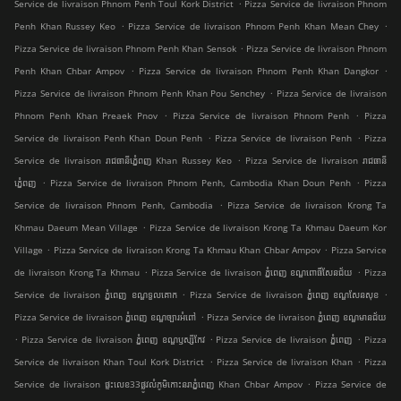
.
Service de livraison Phnom Penh Toul Kork District
Pizza Service de livraison Phnom
.
.
Penh Khan Russey Keo
Pizza Service de livraison Phnom Penh Khan Mean Chey
.
Pizza Service de livraison Phnom Penh Khan Sensok
Pizza Service de livraison Phnom
.
.
Penh Khan Chbar Ampov
Pizza Service de livraison Phnom Penh Khan Dangkor
.
Pizza Service de livraison Phnom Penh Khan Pou Senchey
Pizza Service de livraison
.
.
Phnom Penh Khan Preaek Pnov
Pizza Service de livraison Phnom Penh
Pizza
.
.
Service de livraison Penh Khan Doun Penh
Pizza Service de livraison Penh
Pizza
.
Service de livraison រាជធានីភ្នំេពញ Khan Russey Keo
Pizza Service de livraison រាជធានី
.
.
ភ្នំេពញ
Pizza Service de livraison Phnom Penh, Cambodia Khan Doun Penh
Pizza
.
Service de livraison Phnom Penh, Cambodia
Pizza Service de livraison Krong Ta
.
Khmau Daeum Mean Village
Pizza Service de livraison Krong Ta Khmau Daeum Kor
.
.
Village
Pizza Service de livraison Krong Ta Khmau Khan Chbar Ampov
Pizza Service
.
.
de livraison Krong Ta Khmau
Pizza Service de livraison ភ្នំពេញ ខណ្ឌ​ពោធិ៍សែនជ័យ
Pizza
.
.
Service de livraison ភ្នំពេញ ខណ្ឌទួលគោក
Pizza Service de livraison ភ្នំពេញ ខណ្ឌ​សែនសុខ
.
Pizza Service de livraison ភ្នំពេញ ខណ្ឌច្បារអំពៅ
Pizza Service de livraison ភ្នំពេញ ខណ្ឌមានជ័យ
.
.
.
Pizza Service de livraison ភ្នំពេញ ខណ្ឌ​ឫស្សីកែវ
Pizza Service de livraison ភ្នំពេញ
Pizza
.
.
Service de livraison Khan Toul Kork District
Pizza Service de livraison Khan
Pizza
.
Service de livraison ផ្ទះលេខ33ផ្លូវលំភូមិកោះនរាភ្នំពេញ Khan Chbar Ampov
Pizza Service de