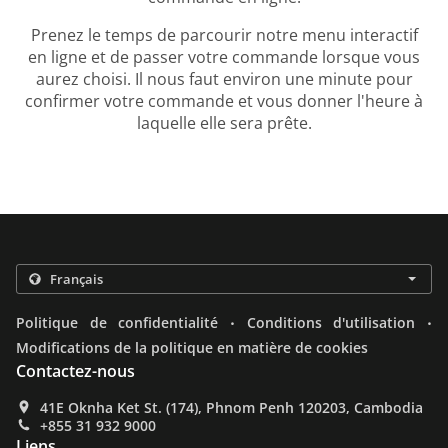
Prenez le temps de parcourir notre menu interactif
en ligne et de passer votre commande lorsque vous
aurez choisi. Il nous faut environ une minute pour
confirmer votre commande et vous donner l'heure à
laquelle elle sera prête.
.
.
Politique de confidentialité
Conditions d'utilisation
Modifications de la politique en matière de cookies
Contactez-nous
41E Oknha Ket St. (174), Phnom Penh 120203, Cambodia
+855 31 932 9000
Liens