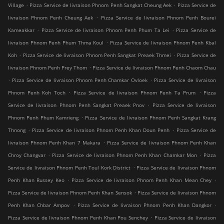
.
.
Village
Pizza Service de livraison Phnom Penh Sangkat Cheung Aek
Pizza Service de
.
livraison Phnom Penh Cheung Aek
Pizza Service de livraison Phnom Penh Bourei
.
.
Kameakkar
Pizza Service de livraison Phnom Penh Phum Ta Lei
Pizza Service de
.
livraison Phnom Penh Phum Thma Koul
Pizza Service de livraison Phnom Penh Kbal
.
.
Koh
Pizza Service de livraison Phnom Penh Sangkat Preaek Thmei
Pizza Service de
.
livraison Phnom Penh Prey Thom
Pizza Service de livraison Phnom Penh Chaom Chau
.
.
Pizza Service de livraison Phnom Penh Chamkar Ovloek
Pizza Service de livraison
.
.
Phnom Penh Koh Toch
Pizza Service de livraison Phnom Penh Ta Prum
Pizza
.
Service de livraison Phnom Penh Sangkat Preaek Pnov
Pizza Service de livraison
.
Phnom Penh Phum Kamrieng
Pizza Service de livraison Phnom Penh Sangkat Krang
.
.
Thnong
Pizza Service de livraison Phnom Penh Khan Doun Penh
Pizza Service de
.
livraison Phnom Penh Khan 7 Makara
Pizza Service de livraison Phnom Penh Khan
.
.
Chroy Changvar
Pizza Service de livraison Phnom Penh Khan Chamkar Mon
Pizza
.
Service de livraison Phnom Penh Toul Kork District
Pizza Service de livraison Phnom
.
.
Penh Khan Russey Keo
Pizza Service de livraison Phnom Penh Khan Mean Chey
.
Pizza Service de livraison Phnom Penh Khan Sensok
Pizza Service de livraison Phnom
.
.
Penh Khan Chbar Ampov
Pizza Service de livraison Phnom Penh Khan Dangkor
.
Pizza Service de livraison Phnom Penh Khan Pou Senchey
Pizza Service de livraison