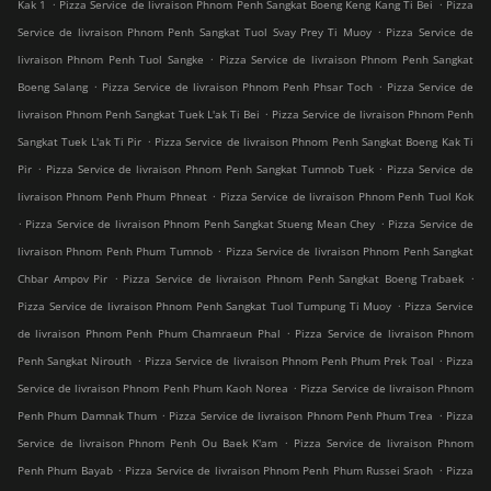
.
.
Kak 1
Pizza Service de livraison Phnom Penh Sangkat Boeng Keng Kang Ti Bei
Pizza
.
Service de livraison Phnom Penh Sangkat Tuol Svay Prey Ti Muoy
Pizza Service de
.
livraison Phnom Penh Tuol Sangke
Pizza Service de livraison Phnom Penh Sangkat
.
.
Boeng Salang
Pizza Service de livraison Phnom Penh Phsar Toch
Pizza Service de
.
livraison Phnom Penh Sangkat Tuek L'ak Ti Bei
Pizza Service de livraison Phnom Penh
.
Sangkat Tuek L'ak Ti Pir
Pizza Service de livraison Phnom Penh Sangkat Boeng Kak Ti
.
.
Pir
Pizza Service de livraison Phnom Penh Sangkat Tumnob Tuek
Pizza Service de
.
livraison Phnom Penh Phum Phneat
Pizza Service de livraison Phnom Penh Tuol Kok
.
.
Pizza Service de livraison Phnom Penh Sangkat Stueng Mean Chey
Pizza Service de
.
livraison Phnom Penh Phum Tumnob
Pizza Service de livraison Phnom Penh Sangkat
.
.
Chbar Ampov Pir
Pizza Service de livraison Phnom Penh Sangkat Boeng Trabaek
.
Pizza Service de livraison Phnom Penh Sangkat Tuol Tumpung Ti Muoy
Pizza Service
.
de livraison Phnom Penh Phum Chamraeun Phal
Pizza Service de livraison Phnom
.
.
Penh Sangkat Nirouth
Pizza Service de livraison Phnom Penh Phum Prek Toal
Pizza
.
Service de livraison Phnom Penh Phum Kaoh Norea
Pizza Service de livraison Phnom
.
.
Penh Phum Damnak Thum
Pizza Service de livraison Phnom Penh Phum Trea
Pizza
.
Service de livraison Phnom Penh Ou Baek K'am
Pizza Service de livraison Phnom
.
.
Penh Phum Bayab
Pizza Service de livraison Phnom Penh Phum Russei Sraoh
Pizza