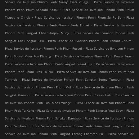
.
Service de livraison Phnom Penh Akreiy Ksatr Village
Pizza Service de livraison
.
Phnom Penh Phum Sansam Kosal
Pizza Service de livraison Phnom Penh Phum
.
.
Trapeang Chhuk
Pizza Service de livraison Phnom Penh Phum Se Pe Se
Pizza
.
Service de livraison Phnom Penh Phnom Penh Thmei
Pizza Service de livraison
.
Phnom Penh Sangkat Chbar Ampov Muoy
Pizza Service de livraison Phnom Penh
.
.
Sangkat Chak Angrae Leu
Pizza Service de livraison Phnom Penh Thnaot Chrum
.
Pizza Service de livraison Phnom Penh Phum Russei
Pizza Service de livraison Phnom
.
.
Penh Bourei Muoy Roy Khnang
Pizza Service de livraison Phnom Penh Poung Peay
.
Pizza Service de livraison Phnom Penh Sangkat Preaek Pra
Pizza Service de livraison
.
Phnom Penh Phum Prek Ta Nu
Pizza Service de livraison Phnom Penh Phum Kbal
.
.
Tumnob
Pizza Service de livraison Phnom Penh Sangkat Boeng Tumpun
Pizza
.
Service de livraison Phnom Penh Phum Mol
Pizza Service de livraison Phnom Penh
.
.
Sangkat Khmuonh
Pizza Service de livraison Phnom Penh Preaek Lieb
Pizza Service
.
de livraison Phnom Penh Tuol Meas Village
Pizza Service de livraison Phnom Penh
.
.
Phum Prek Ta Kong
Pizza Service de livraison Phnom Penh Sangkat Veal Sbov
Pizza
.
Service de livraison Phnom Penh Sangkat Dangkao
Pizza Service de livraison Phnom
.
.
Penh Sambuor
Pizza Service de livraison Phnom Penh Phum Tuol Pongro
Pizza
.
Service de livraison Phnom Penh Sangkat Chrang Chamreh Pir
Pizza Service de