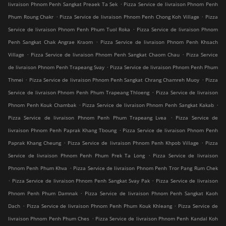
.
livraison Phnom Penh Sangkat Preaek Ta Sek
Pizza Service de livraison Phnom Penh
.
.
Phum Roung Chakr
Pizza Service de livraison Phnom Penh Chong Koh Village
Pizza
.
Service de livraison Phnom Penh Phum Tuol Roka
Pizza Service de livraison Phnom
.
Penh Sangkat Chak Angrae Kraom
Pizza Service de livraison Phnom Penh Khsach
.
.
Village
Pizza Service de livraison Phnom Penh Sangkat Chaom Chau
Pizza Service
.
de livraison Phnom Penh Trapeang Svay
Pizza Service de livraison Phnom Penh Phum
.
.
Thmei
Pizza Service de livraison Phnom Penh Sangkat Chrang Chamreh Muoy
Pizza
.
Service de livraison Phnom Penh Phum Trapeang Thloeng
Pizza Service de livraison
.
.
Phnom Penh Kouk Chambak
Pizza Service de livraison Phnom Penh Sangkat Kakab
.
Pizza Service de livraison Phnom Penh Phum Trapeang Lvea
Pizza Service de
.
livraison Phnom Penh Paprak Khang Tboung
Pizza Service de livraison Phnom Penh
.
.
Paprak Khang Cheung
Pizza Service de livraison Phnom Penh Khpob Village
Pizza
.
Service de livraison Phnom Penh Phum Prek Ta Long
Pizza Service de livraison
.
Phnom Penh Phum Khva
Pizza Service de livraison Phnom Penh Tror Pang Rum Chek
.
.
Pizza Service de livraison Phnom Penh Sangkat Svay Pak
Pizza Service de livraison
.
Phnom Penh Phum Damnak
Pizza Service de livraison Phnom Penh Sangkat Kaoh
.
.
Dach
Pizza Service de livraison Phnom Penh Phum Kouk Khleang
Pizza Service de
.
livraison Phnom Penh Phum Ches
Pizza Service de livraison Phnom Penh Kandal Koh