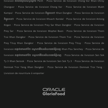
.
livraison សាលាវិទ្យាល័យឬស្សីកែវ Penh
Pizza Service de livraison Chong Var Khan Chroy
.
.
Changvar
Pizza Service de livraison Chong Var
Pizza Service de livraison Mukh
.
.
Kampul
Pizza Service de livraison គីឡូរលេខ9 Khan Dangkor
Pizza Service de livraison
.
.
គីឡូរលេខ9
Pizza Service de livraison Khsach Kandal
Pizza Service de livraison Anlong
.
.
Kngan
Pizza Service de livraison Prey Sar Khan Dangkor
Pizza Service de livraison
.
.
Prey Sar
Pizza Service de livraison Mophei Buon
Pizza Service de livraison Thom
.
.
Trai Khan Dangkor
Pizza Service de livraison Thom Trai
Pizza Service de livraison
.
.
Prey Tituy Khan Dangkor
Pizza Service de livraison Prey Tituy
Pizza Service de
.
livraison សង្កាត់ចោមចៅទី២ ខណ្ឌពោធិ៍សែនជ័យរាជធានីភ្នំពេញ Khan Pou Senchey
Pizza Service de
.
livraison សង្កាត់ចោមចៅទី២ ខណ្ឌពោធិ៍សែនជ័យរាជធានីភ្នំពេញ
Pizza Service de livraison Sen Sok
.
.
Ty 3 Khan Sensok
Pizza Service de livraison Sen Sok Ty 3
Pizza Service de livraison
.
.
Domnak Tror Yeng Khan Dangkor
Pizza Service de livraison Domnak Tror Yeng
Livraison de nourriture à emporter