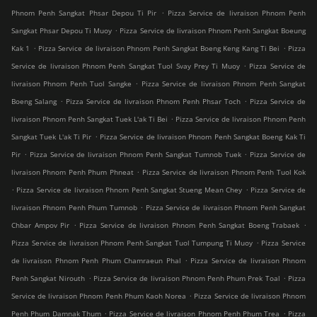
.
Phnom Penh Sangkat Phsar Depou Ti Pir
Pizza Service de livraison Phnom Penh
.
Sangkat Phsar Depou Ti Muoy
Pizza Service de livraison Phnom Penh Sangkat Boeung
.
.
Kak 1
Pizza Service de livraison Phnom Penh Sangkat Boeng Keng Kang Ti Bei
Pizza
.
Service de livraison Phnom Penh Sangkat Tuol Svay Prey Ti Muoy
Pizza Service de
.
livraison Phnom Penh Tuol Sangke
Pizza Service de livraison Phnom Penh Sangkat
.
.
Boeng Salang
Pizza Service de livraison Phnom Penh Phsar Toch
Pizza Service de
.
livraison Phnom Penh Sangkat Tuek L'ak Ti Bei
Pizza Service de livraison Phnom Penh
.
Sangkat Tuek L'ak Ti Pir
Pizza Service de livraison Phnom Penh Sangkat Boeng Kak Ti
.
.
Pir
Pizza Service de livraison Phnom Penh Sangkat Tumnob Tuek
Pizza Service de
.
livraison Phnom Penh Phum Phneat
Pizza Service de livraison Phnom Penh Tuol Kok
.
.
Pizza Service de livraison Phnom Penh Sangkat Stueng Mean Chey
Pizza Service de
.
livraison Phnom Penh Phum Tumnob
Pizza Service de livraison Phnom Penh Sangkat
.
.
Chbar Ampov Pir
Pizza Service de livraison Phnom Penh Sangkat Boeng Trabaek
.
Pizza Service de livraison Phnom Penh Sangkat Tuol Tumpung Ti Muoy
Pizza Service
.
de livraison Phnom Penh Phum Chamraeun Phal
Pizza Service de livraison Phnom
.
.
Penh Sangkat Nirouth
Pizza Service de livraison Phnom Penh Phum Prek Toal
Pizza
.
Service de livraison Phnom Penh Phum Kaoh Norea
Pizza Service de livraison Phnom
.
.
Penh Phum Damnak Thum
Pizza Service de livraison Phnom Penh Phum Trea
Pizza