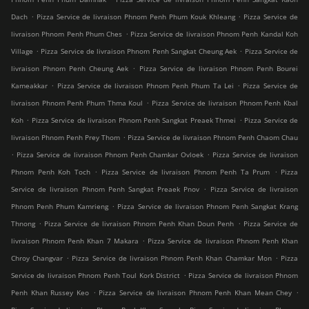
.
.
Dach
Pizza Service de livraison Phnom Penh Phum Kouk Khleang
Pizza Service de
.
livraison Phnom Penh Phum Ches
Pizza Service de livraison Phnom Penh Kandal Koh
.
.
Village
Pizza Service de livraison Phnom Penh Sangkat Cheung Aek
Pizza Service de
.
livraison Phnom Penh Cheung Aek
Pizza Service de livraison Phnom Penh Bourei
.
.
Kameakkar
Pizza Service de livraison Phnom Penh Phum Ta Lei
Pizza Service de
.
livraison Phnom Penh Phum Thma Koul
Pizza Service de livraison Phnom Penh Kbal
.
.
Koh
Pizza Service de livraison Phnom Penh Sangkat Preaek Thmei
Pizza Service de
.
livraison Phnom Penh Prey Thom
Pizza Service de livraison Phnom Penh Chaom Chau
.
.
Pizza Service de livraison Phnom Penh Chamkar Ovloek
Pizza Service de livraison
.
.
Phnom Penh Koh Toch
Pizza Service de livraison Phnom Penh Ta Prum
Pizza
.
Service de livraison Phnom Penh Sangkat Preaek Pnov
Pizza Service de livraison
.
Phnom Penh Phum Kamrieng
Pizza Service de livraison Phnom Penh Sangkat Krang
.
.
Thnong
Pizza Service de livraison Phnom Penh Khan Doun Penh
Pizza Service de
.
livraison Phnom Penh Khan 7 Makara
Pizza Service de livraison Phnom Penh Khan
.
.
Chroy Changvar
Pizza Service de livraison Phnom Penh Khan Chamkar Mon
Pizza
.
Service de livraison Phnom Penh Toul Kork District
Pizza Service de livraison Phnom
.
.
Penh Khan Russey Keo
Pizza Service de livraison Phnom Penh Khan Mean Chey
.