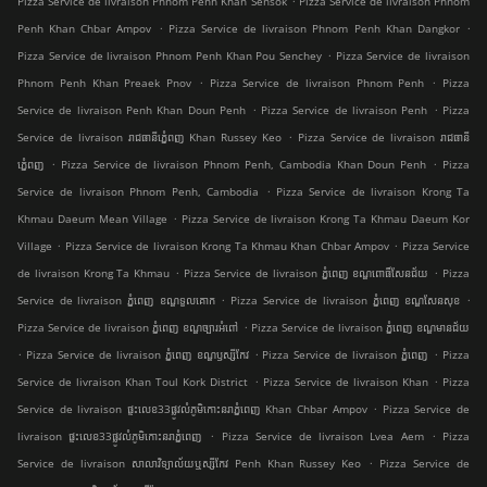
Pizza Service de livraison Phnom Penh Khan Sensok
Pizza Service de livraison Phnom
.
.
Penh Khan Chbar Ampov
Pizza Service de livraison Phnom Penh Khan Dangkor
.
Pizza Service de livraison Phnom Penh Khan Pou Senchey
Pizza Service de livraison
.
.
Phnom Penh Khan Preaek Pnov
Pizza Service de livraison Phnom Penh
Pizza
.
.
Service de livraison Penh Khan Doun Penh
Pizza Service de livraison Penh
Pizza
.
Service de livraison រាជធានីភ្នំេពញ Khan Russey Keo
Pizza Service de livraison រាជធានី
.
.
ភ្នំេពញ
Pizza Service de livraison Phnom Penh, Cambodia Khan Doun Penh
Pizza
.
Service de livraison Phnom Penh, Cambodia
Pizza Service de livraison Krong Ta
.
Khmau Daeum Mean Village
Pizza Service de livraison Krong Ta Khmau Daeum Kor
.
.
Village
Pizza Service de livraison Krong Ta Khmau Khan Chbar Ampov
Pizza Service
.
.
de livraison Krong Ta Khmau
Pizza Service de livraison ភ្នំពេញ ខណ្ឌ​ពោធិ៍សែនជ័យ
Pizza
.
.
Service de livraison ភ្នំពេញ ខណ្ឌទួលគោក
Pizza Service de livraison ភ្នំពេញ ខណ្ឌ​សែនសុខ
.
Pizza Service de livraison ភ្នំពេញ ខណ្ឌច្បារអំពៅ
Pizza Service de livraison ភ្នំពេញ ខណ្ឌមានជ័យ
.
.
.
Pizza Service de livraison ភ្នំពេញ ខណ្ឌ​ឫស្សីកែវ
Pizza Service de livraison ភ្នំពេញ
Pizza
.
.
Service de livraison Khan Toul Kork District
Pizza Service de livraison Khan
Pizza
.
Service de livraison ផ្ទះលេខ33ផ្លូវលំភូមិកោះនរាភ្នំពេញ Khan Chbar Ampov
Pizza Service de
.
.
livraison ផ្ទះលេខ33ផ្លូវលំភូមិកោះនរាភ្នំពេញ
Pizza Service de livraison Lvea Aem
Pizza
.
Service de livraison សាលាវិទ្យាល័យឬស្សីកែវ Penh Khan Russey Keo
Pizza Service de