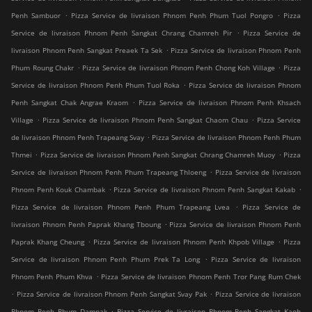
.
.
Penh Sambuor
Pizza Service de livraison Phnom Penh Phum Tuol Pongro
Pizza
.
Service de livraison Phnom Penh Sangkat Chrang Chamreh Pir
Pizza Service de
.
livraison Phnom Penh Sangkat Preaek Ta Sek
Pizza Service de livraison Phnom Penh
.
.
Phum Roung Chakr
Pizza Service de livraison Phnom Penh Chong Koh Village
Pizza
.
Service de livraison Phnom Penh Phum Tuol Roka
Pizza Service de livraison Phnom
.
Penh Sangkat Chak Angrae Kraom
Pizza Service de livraison Phnom Penh Khsach
.
.
Village
Pizza Service de livraison Phnom Penh Sangkat Chaom Chau
Pizza Service
.
de livraison Phnom Penh Trapeang Svay
Pizza Service de livraison Phnom Penh Phum
.
.
Thmei
Pizza Service de livraison Phnom Penh Sangkat Chrang Chamreh Muoy
Pizza
.
Service de livraison Phnom Penh Phum Trapeang Thloeng
Pizza Service de livraison
.
.
Phnom Penh Kouk Chambak
Pizza Service de livraison Phnom Penh Sangkat Kakab
.
Pizza Service de livraison Phnom Penh Phum Trapeang Lvea
Pizza Service de
.
livraison Phnom Penh Paprak Khang Tboung
Pizza Service de livraison Phnom Penh
.
.
Paprak Khang Cheung
Pizza Service de livraison Phnom Penh Khpob Village
Pizza
.
Service de livraison Phnom Penh Phum Prek Ta Long
Pizza Service de livraison
.
Phnom Penh Phum Khva
Pizza Service de livraison Phnom Penh Tror Pang Rum Chek
.
.
Pizza Service de livraison Phnom Penh Sangkat Svay Pak
Pizza Service de livraison
.
Phnom Penh Phum Damnak
Pizza Service de livraison Phnom Penh Sangkat Kaoh