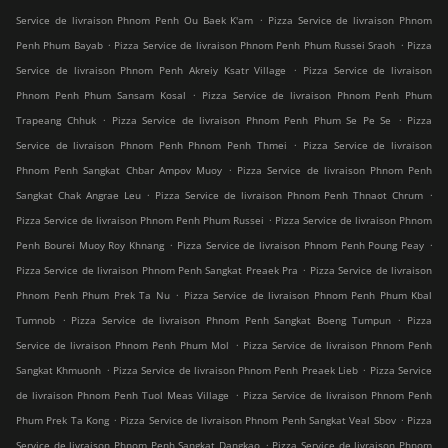
.
Service de livraison Phnom Penh Ou Baek K'am
Pizza Service de livraison Phnom
.
.
Penh Phum Bayab
Pizza Service de livraison Phnom Penh Phum Russei Sraoh
Pizza
.
Service de livraison Phnom Penh Akreiy Ksatr Village
Pizza Service de livraison
.
Phnom Penh Phum Sansam Kosal
Pizza Service de livraison Phnom Penh Phum
.
.
Trapeang Chhuk
Pizza Service de livraison Phnom Penh Phum Se Pe Se
Pizza
.
Service de livraison Phnom Penh Phnom Penh Thmei
Pizza Service de livraison
.
Phnom Penh Sangkat Chbar Ampov Muoy
Pizza Service de livraison Phnom Penh
.
.
Sangkat Chak Angrae Leu
Pizza Service de livraison Phnom Penh Thnaot Chrum
.
Pizza Service de livraison Phnom Penh Phum Russei
Pizza Service de livraison Phnom
.
.
Penh Bourei Muoy Roy Khnang
Pizza Service de livraison Phnom Penh Poung Peay
.
Pizza Service de livraison Phnom Penh Sangkat Preaek Pra
Pizza Service de livraison
.
Phnom Penh Phum Prek Ta Nu
Pizza Service de livraison Phnom Penh Phum Kbal
.
.
Tumnob
Pizza Service de livraison Phnom Penh Sangkat Boeng Tumpun
Pizza
.
Service de livraison Phnom Penh Phum Mol
Pizza Service de livraison Phnom Penh
.
.
Sangkat Khmuonh
Pizza Service de livraison Phnom Penh Preaek Lieb
Pizza Service
.
de livraison Phnom Penh Tuol Meas Village
Pizza Service de livraison Phnom Penh
.
.
Phum Prek Ta Kong
Pizza Service de livraison Phnom Penh Sangkat Veal Sbov
Pizza
.
Service de livraison Phnom Penh Sangkat Dangkao
Pizza Service de livraison Phnom