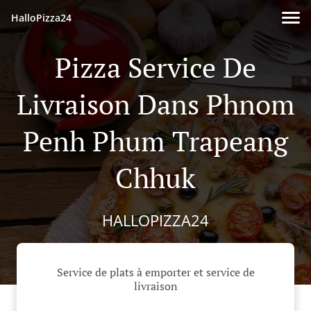
HalloPizza24
Pizza Service De
Livraison Dans Phnom
Penh Phum Trapeang
Chhuk
HALLOPIZZA24
Service de plats à emporter et service de
livraison