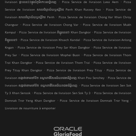
.
.
livraison ផ្ទះលេខ33ផ្លូវលំភូមិកោះនរាភ្នំពេញ
Pizza Service de livraison Lvea Aem
Pizza
.
Service de livraison សាលាវិទ្យាល័យឬស្សីកែវ Penh Khan Russey Keo
Pizza Service de
.
livraison សាលាវិទ្យាល័យឬស្សីកែវ Penh
Pizza Service de livraison Chong Var Khan Chroy
.
.
Changvar
Pizza Service de livraison Chong Var
Pizza Service de livraison Mukh
.
.
Kampul
Pizza Service de livraison គីឡូរលេខ9 Khan Dangkor
Pizza Service de livraison
.
.
គីឡូរលេខ9
Pizza Service de livraison Khsach Kandal
Pizza Service de livraison Anlong
.
.
Kngan
Pizza Service de livraison Prey Sar Khan Dangkor
Pizza Service de livraison
.
.
Prey Sar
Pizza Service de livraison Mophei Buon
Pizza Service de livraison Thom
.
.
Trai Khan Dangkor
Pizza Service de livraison Thom Trai
Pizza Service de livraison
.
.
Prey Tituy Khan Dangkor
Pizza Service de livraison Prey Tituy
Pizza Service de
.
livraison សង្កាត់ចោមចៅទី២ ខណ្ឌពោធិ៍សែនជ័យរាជធានីភ្នំពេញ Khan Pou Senchey
Pizza Service de
.
livraison សង្កាត់ចោមចៅទី២ ខណ្ឌពោធិ៍សែនជ័យរាជធានីភ្នំពេញ
Pizza Service de livraison Sen Sok
.
.
Ty 3 Khan Sensok
Pizza Service de livraison Sen Sok Ty 3
Pizza Service de livraison
.
.
Domnak Tror Yeng Khan Dangkor
Pizza Service de livraison Domnak Tror Yeng
Livraison de nourriture à emporter