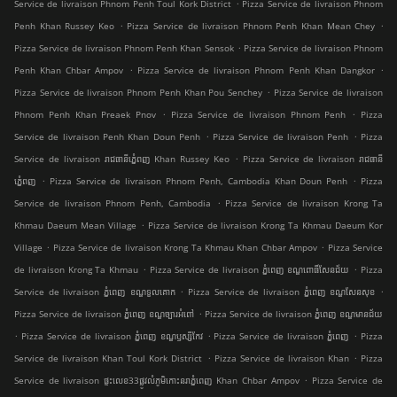
.
Service de livraison Phnom Penh Toul Kork District
Pizza Service de livraison Phnom
.
.
Penh Khan Russey Keo
Pizza Service de livraison Phnom Penh Khan Mean Chey
.
Pizza Service de livraison Phnom Penh Khan Sensok
Pizza Service de livraison Phnom
.
.
Penh Khan Chbar Ampov
Pizza Service de livraison Phnom Penh Khan Dangkor
.
Pizza Service de livraison Phnom Penh Khan Pou Senchey
Pizza Service de livraison
.
.
Phnom Penh Khan Preaek Pnov
Pizza Service de livraison Phnom Penh
Pizza
.
.
Service de livraison Penh Khan Doun Penh
Pizza Service de livraison Penh
Pizza
.
Service de livraison រាជធានីភ្នំេពញ Khan Russey Keo
Pizza Service de livraison រាជធានី
.
.
ភ្នំេពញ
Pizza Service de livraison Phnom Penh, Cambodia Khan Doun Penh
Pizza
.
Service de livraison Phnom Penh, Cambodia
Pizza Service de livraison Krong Ta
.
Khmau Daeum Mean Village
Pizza Service de livraison Krong Ta Khmau Daeum Kor
.
.
Village
Pizza Service de livraison Krong Ta Khmau Khan Chbar Ampov
Pizza Service
.
.
de livraison Krong Ta Khmau
Pizza Service de livraison ភ្នំពេញ ខណ្ឌ​ពោធិ៍សែនជ័យ
Pizza
.
.
Service de livraison ភ្នំពេញ ខណ្ឌទួលគោក
Pizza Service de livraison ភ្នំពេញ ខណ្ឌ​សែនសុខ
.
Pizza Service de livraison ភ្នំពេញ ខណ្ឌច្បារអំពៅ
Pizza Service de livraison ភ្នំពេញ ខណ្ឌមានជ័យ
.
.
.
Pizza Service de livraison ភ្នំពេញ ខណ្ឌ​ឫស្សីកែវ
Pizza Service de livraison ភ្នំពេញ
Pizza
.
.
Service de livraison Khan Toul Kork District
Pizza Service de livraison Khan
Pizza
.
Service de livraison ផ្ទះលេខ33ផ្លូវលំភូមិកោះនរាភ្នំពេញ Khan Chbar Ampov
Pizza Service de