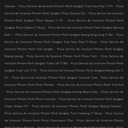
.
.
Olympic
Pizza Service de livraison Phnom Penh Sangkat Tuol Svay Prey Ti Pir
Pizza
.
Service de livraison Phnom Penh Sangkat Phsar Daeum Kor
Pizza Service de livraison
.
Phnom Penh Sangkat Phsar Depou Ti Pir
Pizza Service de livraison Phnom Penh
.
Sangkat Phsar Depou Ti Muoy
Pizza Service de livraison Phnom Penh Sangkat Boeung
.
.
Kak 1
Pizza Service de livraison Phnom Penh Sangkat Boeng Keng Kang Ti Bei
Pizza
.
Service de livraison Phnom Penh Sangkat Tuol Svay Prey Ti Muoy
Pizza Service de
.
livraison Phnom Penh Tuol Sangke
Pizza Service de livraison Phnom Penh Sangkat
.
.
Boeng Salang
Pizza Service de livraison Phnom Penh Phsar Toch
Pizza Service de
.
livraison Phnom Penh Sangkat Tuek L'ak Ti Bei
Pizza Service de livraison Phnom Penh
.
Sangkat Tuek L'ak Ti Pir
Pizza Service de livraison Phnom Penh Sangkat Boeng Kak Ti
.
.
Pir
Pizza Service de livraison Phnom Penh Sangkat Tumnob Tuek
Pizza Service de
.
livraison Phnom Penh Phum Phneat
Pizza Service de livraison Phnom Penh Tuol Kok
.
.
Pizza Service de livraison Phnom Penh Sangkat Stueng Mean Chey
Pizza Service de
.
livraison Phnom Penh Phum Tumnob
Pizza Service de livraison Phnom Penh Sangkat
.
.
Chbar Ampov Pir
Pizza Service de livraison Phnom Penh Sangkat Boeng Trabaek
.
Pizza Service de livraison Phnom Penh Sangkat Tuol Tumpung Ti Muoy
Pizza Service
.
de livraison Phnom Penh Phum Chamraeun Phal
Pizza Service de livraison Phnom
.
.
Penh Sangkat Nirouth
Pizza Service de livraison Phnom Penh Phum Prek Toal
Pizza