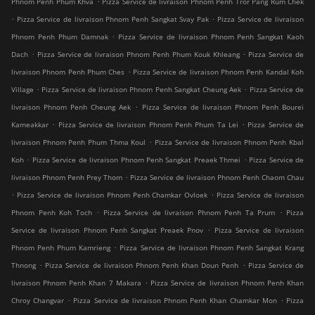
Phnom Penh Phum Khva
Pizza Service de livraison Phnom Penh Tror Pang Rum Chek
.
.
Pizza Service de livraison Phnom Penh Sangkat Svay Pak
Pizza Service de livraison
.
Phnom Penh Phum Damnak
Pizza Service de livraison Phnom Penh Sangkat Kaoh
.
.
Dach
Pizza Service de livraison Phnom Penh Phum Kouk Khleang
Pizza Service de
.
livraison Phnom Penh Phum Ches
Pizza Service de livraison Phnom Penh Kandal Koh
.
.
Village
Pizza Service de livraison Phnom Penh Sangkat Cheung Aek
Pizza Service de
.
livraison Phnom Penh Cheung Aek
Pizza Service de livraison Phnom Penh Bourei
.
.
Kameakkar
Pizza Service de livraison Phnom Penh Phum Ta Lei
Pizza Service de
.
livraison Phnom Penh Phum Thma Koul
Pizza Service de livraison Phnom Penh Kbal
.
.
Koh
Pizza Service de livraison Phnom Penh Sangkat Preaek Thmei
Pizza Service de
.
livraison Phnom Penh Prey Thom
Pizza Service de livraison Phnom Penh Chaom Chau
.
.
Pizza Service de livraison Phnom Penh Chamkar Ovloek
Pizza Service de livraison
.
.
Phnom Penh Koh Toch
Pizza Service de livraison Phnom Penh Ta Prum
Pizza
.
Service de livraison Phnom Penh Sangkat Preaek Pnov
Pizza Service de livraison
.
Phnom Penh Phum Kamrieng
Pizza Service de livraison Phnom Penh Sangkat Krang
.
.
Thnong
Pizza Service de livraison Phnom Penh Khan Doun Penh
Pizza Service de
.
livraison Phnom Penh Khan 7 Makara
Pizza Service de livraison Phnom Penh Khan
.
.
Chroy Changvar
Pizza Service de livraison Phnom Penh Khan Chamkar Mon
Pizza