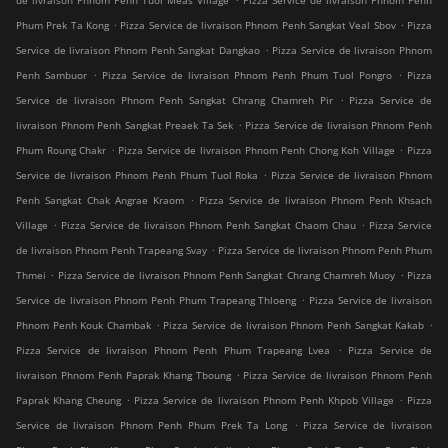
de livraison Phnom Penh Tuol Meas Village
Pizza Service de livraison Phnom Penh
.
.
Phum Prek Ta Kong
Pizza Service de livraison Phnom Penh Sangkat Veal Sbov
Pizza
.
Service de livraison Phnom Penh Sangkat Dangkao
Pizza Service de livraison Phnom
.
.
Penh Sambuor
Pizza Service de livraison Phnom Penh Phum Tuol Pongro
Pizza
.
Service de livraison Phnom Penh Sangkat Chrang Chamreh Pir
Pizza Service de
.
livraison Phnom Penh Sangkat Preaek Ta Sek
Pizza Service de livraison Phnom Penh
.
.
Phum Roung Chakr
Pizza Service de livraison Phnom Penh Chong Koh Village
Pizza
.
Service de livraison Phnom Penh Phum Tuol Roka
Pizza Service de livraison Phnom
.
Penh Sangkat Chak Angrae Kraom
Pizza Service de livraison Phnom Penh Khsach
.
.
Village
Pizza Service de livraison Phnom Penh Sangkat Chaom Chau
Pizza Service
.
de livraison Phnom Penh Trapeang Svay
Pizza Service de livraison Phnom Penh Phum
.
.
Thmei
Pizza Service de livraison Phnom Penh Sangkat Chrang Chamreh Muoy
Pizza
.
Service de livraison Phnom Penh Phum Trapeang Thloeng
Pizza Service de livraison
.
.
Phnom Penh Kouk Chambak
Pizza Service de livraison Phnom Penh Sangkat Kakab
.
Pizza Service de livraison Phnom Penh Phum Trapeang Lvea
Pizza Service de
.
livraison Phnom Penh Paprak Khang Tboung
Pizza Service de livraison Phnom Penh
.
.
Paprak Khang Cheung
Pizza Service de livraison Phnom Penh Khpob Village
Pizza
.
Service de livraison Phnom Penh Phum Prek Ta Long
Pizza Service de livraison
.