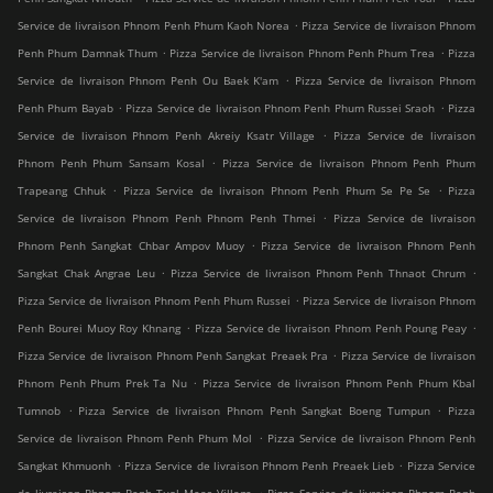
.
Service de livraison Phnom Penh Phum Kaoh Norea
Pizza Service de livraison Phnom
.
.
Penh Phum Damnak Thum
Pizza Service de livraison Phnom Penh Phum Trea
Pizza
.
Service de livraison Phnom Penh Ou Baek K'am
Pizza Service de livraison Phnom
.
.
Penh Phum Bayab
Pizza Service de livraison Phnom Penh Phum Russei Sraoh
Pizza
.
Service de livraison Phnom Penh Akreiy Ksatr Village
Pizza Service de livraison
.
Phnom Penh Phum Sansam Kosal
Pizza Service de livraison Phnom Penh Phum
.
.
Trapeang Chhuk
Pizza Service de livraison Phnom Penh Phum Se Pe Se
Pizza
.
Service de livraison Phnom Penh Phnom Penh Thmei
Pizza Service de livraison
.
Phnom Penh Sangkat Chbar Ampov Muoy
Pizza Service de livraison Phnom Penh
.
.
Sangkat Chak Angrae Leu
Pizza Service de livraison Phnom Penh Thnaot Chrum
.
Pizza Service de livraison Phnom Penh Phum Russei
Pizza Service de livraison Phnom
.
.
Penh Bourei Muoy Roy Khnang
Pizza Service de livraison Phnom Penh Poung Peay
.
Pizza Service de livraison Phnom Penh Sangkat Preaek Pra
Pizza Service de livraison
.
Phnom Penh Phum Prek Ta Nu
Pizza Service de livraison Phnom Penh Phum Kbal
.
.
Tumnob
Pizza Service de livraison Phnom Penh Sangkat Boeng Tumpun
Pizza
.
Service de livraison Phnom Penh Phum Mol
Pizza Service de livraison Phnom Penh
.
.
Sangkat Khmuonh
Pizza Service de livraison Phnom Penh Preaek Lieb
Pizza Service
.