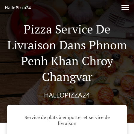
HalloPizza24
Pizza Service De
Livraison Dans Phnom
Penh Khan Chroy
Changvar
HALLOPIZZA24
Service de plats à emporter et service de
livraison