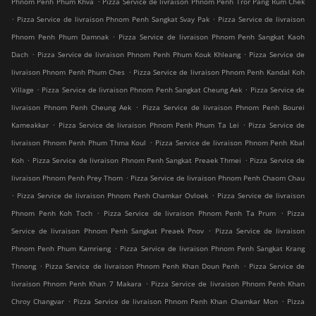
Phnom Penh Phum Khva
Pizza Service de livraison Phnom Penh Tror Pang Rum Chek
.
.
Pizza Service de livraison Phnom Penh Sangkat Svay Pak
Pizza Service de livraison
.
Phnom Penh Phum Damnak
Pizza Service de livraison Phnom Penh Sangkat Kaoh
.
.
Dach
Pizza Service de livraison Phnom Penh Phum Kouk Khleang
Pizza Service de
.
livraison Phnom Penh Phum Ches
Pizza Service de livraison Phnom Penh Kandal Koh
.
.
Village
Pizza Service de livraison Phnom Penh Sangkat Cheung Aek
Pizza Service de
.
livraison Phnom Penh Cheung Aek
Pizza Service de livraison Phnom Penh Bourei
.
.
Kameakkar
Pizza Service de livraison Phnom Penh Phum Ta Lei
Pizza Service de
.
livraison Phnom Penh Phum Thma Koul
Pizza Service de livraison Phnom Penh Kbal
.
.
Koh
Pizza Service de livraison Phnom Penh Sangkat Preaek Thmei
Pizza Service de
.
livraison Phnom Penh Prey Thom
Pizza Service de livraison Phnom Penh Chaom Chau
.
.
Pizza Service de livraison Phnom Penh Chamkar Ovloek
Pizza Service de livraison
.
.
Phnom Penh Koh Toch
Pizza Service de livraison Phnom Penh Ta Prum
Pizza
.
Service de livraison Phnom Penh Sangkat Preaek Pnov
Pizza Service de livraison
.
Phnom Penh Phum Kamrieng
Pizza Service de livraison Phnom Penh Sangkat Krang
.
.
Thnong
Pizza Service de livraison Phnom Penh Khan Doun Penh
Pizza Service de
.
livraison Phnom Penh Khan 7 Makara
Pizza Service de livraison Phnom Penh Khan
.
.
Chroy Changvar
Pizza Service de livraison Phnom Penh Khan Chamkar Mon
Pizza