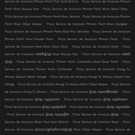
.
Service de livraison Phnom Penh Toul Kork District
Pizza Service de livraison Phnom
.
.
Penh Khan Russey Keo
Pizza Service de livraison Phnom Penh Khan Mean Chey
.
Pizza Service de livraison Phnom Penh Khan Sensok
Pizza Service de livraison Phnom
.
.
Penh Khan Chbar Ampov
Pizza Service de livraison Phnom Penh Khan Dangkor
.
Pizza Service de livraison Phnom Penh Khan Pou Senchey
Pizza Service de livraison
.
.
Phnom Penh Khan Preaek Pnov
Pizza Service de livraison Phnom Penh
Pizza
.
.
Service de livraison Penh Khan Doun Penh
Pizza Service de livraison Penh
Pizza
.
Service de livraison រាជធានីភ្នំេពញ Khan Russey Keo
Pizza Service de livraison រាជធានី
.
.
ភ្នំេពញ
Pizza Service de livraison Phnom Penh, Cambodia Khan Doun Penh
Pizza
.
Service de livraison Phnom Penh, Cambodia
Pizza Service de livraison Krong Ta
.
Khmau Daeum Mean Village
Pizza Service de livraison Krong Ta Khmau Daeum Kor
.
.
Village
Pizza Service de livraison Krong Ta Khmau Khan Chbar Ampov
Pizza Service
.
.
de livraison Krong Ta Khmau
Pizza Service de livraison ភ្នំពេញ ខណ្ឌ​ពោធិ៍សែនជ័យ
Pizza
.
.
Service de livraison ភ្នំពេញ ខណ្ឌទួលគោក
Pizza Service de livraison ភ្នំពេញ ខណ្ឌ​សែនសុខ
.
Pizza Service de livraison ភ្នំពេញ ខណ្ឌច្បារអំពៅ
Pizza Service de livraison ភ្នំពេញ ខណ្ឌមានជ័យ
.
.
.
Pizza Service de livraison ភ្នំពេញ ខណ្ឌ​ឫស្សីកែវ
Pizza Service de livraison ភ្នំពេញ
Pizza
.
.
Service de livraison Khan Toul Kork District
Pizza Service de livraison Khan
Pizza
.
Service de livraison ផ្ទះលេខ33ផ្លូវលំភូមិកោះនរាភ្នំពេញ Khan Chbar Ampov
Pizza Service de