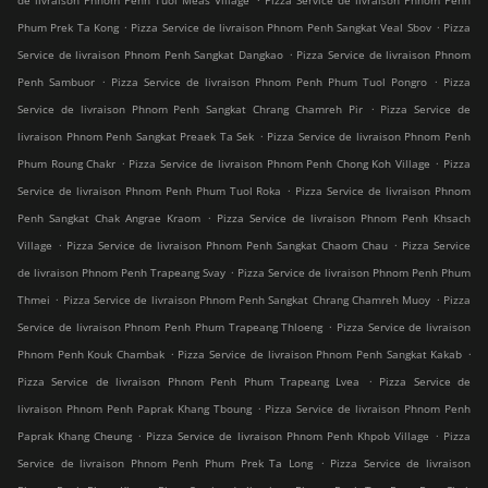
de livraison Phnom Penh Tuol Meas Village
Pizza Service de livraison Phnom Penh
.
.
Phum Prek Ta Kong
Pizza Service de livraison Phnom Penh Sangkat Veal Sbov
Pizza
.
Service de livraison Phnom Penh Sangkat Dangkao
Pizza Service de livraison Phnom
.
.
Penh Sambuor
Pizza Service de livraison Phnom Penh Phum Tuol Pongro
Pizza
.
Service de livraison Phnom Penh Sangkat Chrang Chamreh Pir
Pizza Service de
.
livraison Phnom Penh Sangkat Preaek Ta Sek
Pizza Service de livraison Phnom Penh
.
.
Phum Roung Chakr
Pizza Service de livraison Phnom Penh Chong Koh Village
Pizza
.
Service de livraison Phnom Penh Phum Tuol Roka
Pizza Service de livraison Phnom
.
Penh Sangkat Chak Angrae Kraom
Pizza Service de livraison Phnom Penh Khsach
.
.
Village
Pizza Service de livraison Phnom Penh Sangkat Chaom Chau
Pizza Service
.
de livraison Phnom Penh Trapeang Svay
Pizza Service de livraison Phnom Penh Phum
.
.
Thmei
Pizza Service de livraison Phnom Penh Sangkat Chrang Chamreh Muoy
Pizza
.
Service de livraison Phnom Penh Phum Trapeang Thloeng
Pizza Service de livraison
.
.
Phnom Penh Kouk Chambak
Pizza Service de livraison Phnom Penh Sangkat Kakab
.
Pizza Service de livraison Phnom Penh Phum Trapeang Lvea
Pizza Service de
.
livraison Phnom Penh Paprak Khang Tboung
Pizza Service de livraison Phnom Penh
.
.
Paprak Khang Cheung
Pizza Service de livraison Phnom Penh Khpob Village
Pizza
.
Service de livraison Phnom Penh Phum Prek Ta Long
Pizza Service de livraison
.