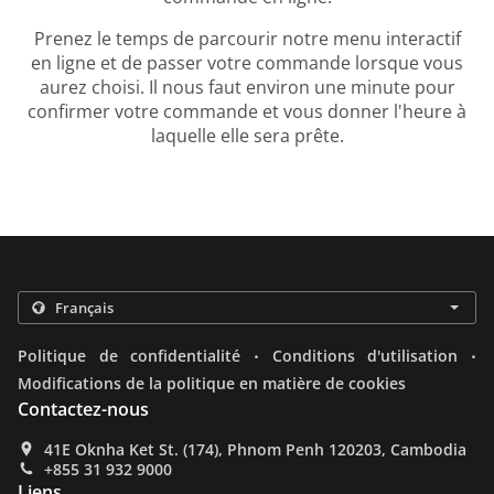
Prenez le temps de parcourir notre menu interactif
en ligne et de passer votre commande lorsque vous
aurez choisi. Il nous faut environ une minute pour
confirmer votre commande et vous donner l'heure à
laquelle elle sera prête.
.
.
Politique de confidentialité
Conditions d'utilisation
Modifications de la politique en matière de cookies
Contactez-nous
41E Oknha Ket St. (174), Phnom Penh 120203, Cambodia
+855 31 932 9000
Liens