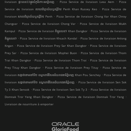
.
.
livraison ផ្ទះលេខ33ផ្លូវលំភូមិកោះនរាភ្នំពេញ
Pizza Service de livraison Lvea Aem
Pizza
.
Service de livraison សាលាវិទ្យាល័យឬស្សីកែវ Penh Khan Russey Keo
Pizza Service de
.
livraison សាលាវិទ្យាល័យឬស្សីកែវ Penh
Pizza Service de livraison Chong Var Khan Chroy
.
.
Changvar
Pizza Service de livraison Chong Var
Pizza Service de livraison Mukh
.
.
Kampul
Pizza Service de livraison គីឡូរលេខ9 Khan Dangkor
Pizza Service de livraison
.
.
គីឡូរលេខ9
Pizza Service de livraison Khsach Kandal
Pizza Service de livraison Anlong
.
.
Kngan
Pizza Service de livraison Prey Sar Khan Dangkor
Pizza Service de livraison
.
.
Prey Sar
Pizza Service de livraison Mophei Buon
Pizza Service de livraison Thom
.
.
Trai Khan Dangkor
Pizza Service de livraison Thom Trai
Pizza Service de livraison
.
.
Prey Tituy Khan Dangkor
Pizza Service de livraison Prey Tituy
Pizza Service de
.
livraison សង្កាត់ចោមចៅទី២ ខណ្ឌពោធិ៍សែនជ័យរាជធានីភ្នំពេញ Khan Pou Senchey
Pizza Service de
.
livraison សង្កាត់ចោមចៅទី២ ខណ្ឌពោធិ៍សែនជ័យរាជធានីភ្នំពេញ
Pizza Service de livraison Sen Sok
.
.
Ty 3 Khan Sensok
Pizza Service de livraison Sen Sok Ty 3
Pizza Service de livraison
.
.
Domnak Tror Yeng Khan Dangkor
Pizza Service de livraison Domnak Tror Yeng
Livraison de nourriture à emporter