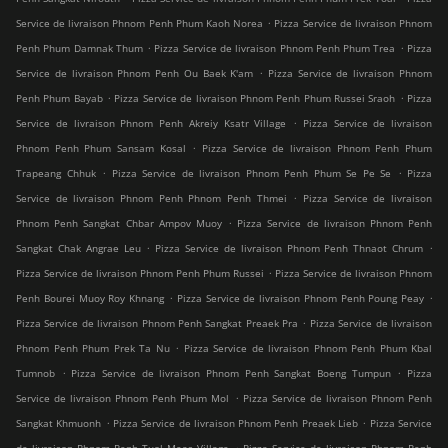
.
Service de livraison Phnom Penh Phum Kaoh Norea
Pizza Service de livraison Phnom
.
.
Penh Phum Damnak Thum
Pizza Service de livraison Phnom Penh Phum Trea
Pizza
.
Service de livraison Phnom Penh Ou Baek K'am
Pizza Service de livraison Phnom
.
.
Penh Phum Bayab
Pizza Service de livraison Phnom Penh Phum Russei Sraoh
Pizza
.
Service de livraison Phnom Penh Akreiy Ksatr Village
Pizza Service de livraison
.
Phnom Penh Phum Sansam Kosal
Pizza Service de livraison Phnom Penh Phum
.
.
Trapeang Chhuk
Pizza Service de livraison Phnom Penh Phum Se Pe Se
Pizza
.
Service de livraison Phnom Penh Phnom Penh Thmei
Pizza Service de livraison
.
Phnom Penh Sangkat Chbar Ampov Muoy
Pizza Service de livraison Phnom Penh
.
.
Sangkat Chak Angrae Leu
Pizza Service de livraison Phnom Penh Thnaot Chrum
.
Pizza Service de livraison Phnom Penh Phum Russei
Pizza Service de livraison Phnom
.
.
Penh Bourei Muoy Roy Khnang
Pizza Service de livraison Phnom Penh Poung Peay
.
Pizza Service de livraison Phnom Penh Sangkat Preaek Pra
Pizza Service de livraison
.
Phnom Penh Phum Prek Ta Nu
Pizza Service de livraison Phnom Penh Phum Kbal
.
.
Tumnob
Pizza Service de livraison Phnom Penh Sangkat Boeng Tumpun
Pizza
.
Service de livraison Phnom Penh Phum Mol
Pizza Service de livraison Phnom Penh
.
.
Sangkat Khmuonh
Pizza Service de livraison Phnom Penh Preaek Lieb
Pizza Service
.