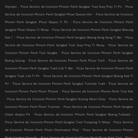
.
.
Olympic
Pizza Service de livraison Phnom Penh Sangkat Tuol Svay Prey Ti Pir
Pizza
.
Service de livraison Phnom Penh Sangkat Phsar Daeum Kor
Pizza Service de livraison
.
Phnom Penh Sangkat Phsar Depou Ti Pir
Pizza Service de livraison Phnom Penh
.
Sangkat Phsar Depou Ti Muoy
Pizza Service de livraison Phnom Penh Sangkat Boeung
.
.
Kak 1
Pizza Service de livraison Phnom Penh Sangkat Boeng Keng Kang Ti Bei
Pizza
.
Service de livraison Phnom Penh Sangkat Tuol Svay Prey Ti Muoy
Pizza Service de
.
livraison Phnom Penh Tuol Sangke
Pizza Service de livraison Phnom Penh Sangkat
.
.
Boeng Salang
Pizza Service de livraison Phnom Penh Phsar Toch
Pizza Service de
.
livraison Phnom Penh Sangkat Tuek L'ak Ti Bei
Pizza Service de livraison Phnom Penh
.
Sangkat Tuek L'ak Ti Pir
Pizza Service de livraison Phnom Penh Sangkat Boeng Kak Ti
.
.
Pir
Pizza Service de livraison Phnom Penh Sangkat Tumnob Tuek
Pizza Service de
.
livraison Phnom Penh Phum Phneat
Pizza Service de livraison Phnom Penh Tuol Kok
.
.
Pizza Service de livraison Phnom Penh Sangkat Stueng Mean Chey
Pizza Service de
.
livraison Phnom Penh Phum Tumnob
Pizza Service de livraison Phnom Penh Sangkat
.
.
Chbar Ampov Pir
Pizza Service de livraison Phnom Penh Sangkat Boeng Trabaek
.
Pizza Service de livraison Phnom Penh Sangkat Tuol Tumpung Ti Muoy
Pizza Service
.
de livraison Phnom Penh Phum Chamraeun Phal
Pizza Service de livraison Phnom
.
.
Penh Sangkat Nirouth
Pizza Service de livraison Phnom Penh Phum Prek Toal
Pizza