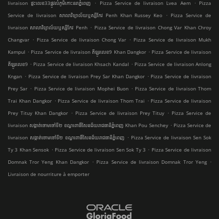
.
.
livraison ផ្ទះលេខ33ផ្លូវលំភូមិកោះនរាភ្នំពេញ
Pizza Service de livraison Lvea Aem
Pizza
.
Service de livraison សាលាវិទ្យាល័យឬស្សីកែវ Penh Khan Russey Keo
Pizza Service de
.
livraison សាលាវិទ្យាល័យឬស្សីកែវ Penh
Pizza Service de livraison Chong Var Khan Chroy
.
.
Changvar
Pizza Service de livraison Chong Var
Pizza Service de livraison Mukh
.
.
Kampul
Pizza Service de livraison គីឡូរលេខ9 Khan Dangkor
Pizza Service de livraison
.
.
គីឡូរលេខ9
Pizza Service de livraison Khsach Kandal
Pizza Service de livraison Anlong
.
.
Kngan
Pizza Service de livraison Prey Sar Khan Dangkor
Pizza Service de livraison
.
.
Prey Sar
Pizza Service de livraison Mophei Buon
Pizza Service de livraison Thom
.
.
Trai Khan Dangkor
Pizza Service de livraison Thom Trai
Pizza Service de livraison
.
.
Prey Tituy Khan Dangkor
Pizza Service de livraison Prey Tituy
Pizza Service de
.
livraison សង្កាត់ចោមចៅទី២ ខណ្ឌពោធិ៍សែនជ័យរាជធានីភ្នំពេញ Khan Pou Senchey
Pizza Service de
.
livraison សង្កាត់ចោមចៅទី២ ខណ្ឌពោធិ៍សែនជ័យរាជធានីភ្នំពេញ
Pizza Service de livraison Sen Sok
.
.
Ty 3 Khan Sensok
Pizza Service de livraison Sen Sok Ty 3
Pizza Service de livraison
.
.
Domnak Tror Yeng Khan Dangkor
Pizza Service de livraison Domnak Tror Yeng
Livraison de nourriture à emporter