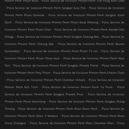
Phnom Penh Phum Khva
Pizza Service de livraison Phnom Penh Tror Pang Rum Chek
.
.
Pizza Service de livraison Phnom Penh Sangkat Svay Pak
Pizza Service de livraison
.
Phnom Penh Phum Damnak
Pizza Service de livraison Phnom Penh Sangkat Kaoh
.
.
Dach
Pizza Service de livraison Phnom Penh Phum Kouk Khleang
Pizza Service de
.
livraison Phnom Penh Phum Ches
Pizza Service de livraison Phnom Penh Kandal Koh
.
.
Village
Pizza Service de livraison Phnom Penh Sangkat Cheung Aek
Pizza Service de
.
livraison Phnom Penh Cheung Aek
Pizza Service de livraison Phnom Penh Bourei
.
.
Kameakkar
Pizza Service de livraison Phnom Penh Phum Ta Lei
Pizza Service de
.
livraison Phnom Penh Phum Thma Koul
Pizza Service de livraison Phnom Penh Kbal
.
.
Koh
Pizza Service de livraison Phnom Penh Sangkat Preaek Thmei
Pizza Service de
.
livraison Phnom Penh Prey Thom
Pizza Service de livraison Phnom Penh Chaom Chau
.
.
Pizza Service de livraison Phnom Penh Chamkar Ovloek
Pizza Service de livraison
.
.
Phnom Penh Koh Toch
Pizza Service de livraison Phnom Penh Ta Prum
Pizza
.
Service de livraison Phnom Penh Sangkat Preaek Pnov
Pizza Service de livraison
.
Phnom Penh Phum Kamrieng
Pizza Service de livraison Phnom Penh Sangkat Krang
.
.
Thnong
Pizza Service de livraison Phnom Penh Khan Doun Penh
Pizza Service de
.
livraison Phnom Penh Khan 7 Makara
Pizza Service de livraison Phnom Penh Khan
.
.
Chroy Changvar
Pizza Service de livraison Phnom Penh Khan Chamkar Mon
Pizza