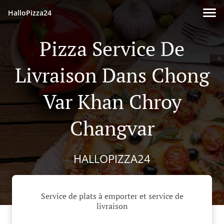
HalloPizza24
Pizza Service De
Livraison Dans Chong
Var Khan Chroy
Changvar
HALLOPIZZA24
Service de plats à emporter et service de
livraison