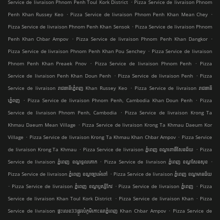
.
Service de livraison Phnom Penh Toul Kork District
Pizza Service de livraison Phnom
.
.
Penh Khan Russey Keo
Pizza Service de livraison Phnom Penh Khan Mean Chey
.
Pizza Service de livraison Phnom Penh Khan Sensok
Pizza Service de livraison Phnom
.
.
Penh Khan Chbar Ampov
Pizza Service de livraison Phnom Penh Khan Dangkor
.
Pizza Service de livraison Phnom Penh Khan Pou Senchey
Pizza Service de livraison
.
.
Phnom Penh Khan Preaek Pnov
Pizza Service de livraison Phnom Penh
Pizza
.
.
Service de livraison Penh Khan Doun Penh
Pizza Service de livraison Penh
Pizza
.
Service de livraison រាជធានីភ្នំេពញ Khan Russey Keo
Pizza Service de livraison រាជធានី
.
.
ភ្នំេពញ
Pizza Service de livraison Phnom Penh, Cambodia Khan Doun Penh
Pizza
.
Service de livraison Phnom Penh, Cambodia
Pizza Service de livraison Krong Ta
.
Khmau Daeum Mean Village
Pizza Service de livraison Krong Ta Khmau Daeum Kor
.
.
Village
Pizza Service de livraison Krong Ta Khmau Khan Chbar Ampov
Pizza Service
.
.
de livraison Krong Ta Khmau
Pizza Service de livraison ភ្នំពេញ ខណ្ឌ​ពោធិ៍សែនជ័យ
Pizza
.
.
Service de livraison ភ្នំពេញ ខណ្ឌទួលគោក
Pizza Service de livraison ភ្នំពេញ ខណ្ឌ​សែនសុខ
.
Pizza Service de livraison ភ្នំពេញ ខណ្ឌច្បារអំពៅ
Pizza Service de livraison ភ្នំពេញ ខណ្ឌមានជ័យ
.
.
.
Pizza Service de livraison ភ្នំពេញ ខណ្ឌ​ឫស្សីកែវ
Pizza Service de livraison ភ្នំពេញ
Pizza
.
.
Service de livraison Khan Toul Kork District
Pizza Service de livraison Khan
Pizza
.
Service de livraison ផ្ទះលេខ33ផ្លូវលំភូមិកោះនរាភ្នំពេញ Khan Chbar Ampov
Pizza Service de