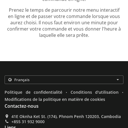
Prenez le temps de parcourir notre menu interactif
en ligne et de passer votre commande lorsque vous
aurez choisi. Il nous faut environ une minute pour
confirmer votre commande et vous donner l'heure à
laquelle elle sera prête.
.
.
Politique de confidentialité
Conditions d'utilisation
Modifications de la politique en matière de cookies
Contactez-nous
41E Oknha Ket St. (174), Phnom Penh 120203, Cambodia
+855 31 932 9000
Liens