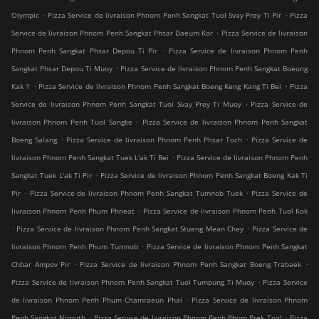
.
.
Olympic
Pizza Service de livraison Phnom Penh Sangkat Tuol Svay Prey Ti Pir
Pizza
.
Service de livraison Phnom Penh Sangkat Phsar Daeum Kor
Pizza Service de livraison
.
Phnom Penh Sangkat Phsar Depou Ti Pir
Pizza Service de livraison Phnom Penh
.
Sangkat Phsar Depou Ti Muoy
Pizza Service de livraison Phnom Penh Sangkat Boeung
.
.
Kak 1
Pizza Service de livraison Phnom Penh Sangkat Boeng Keng Kang Ti Bei
Pizza
.
Service de livraison Phnom Penh Sangkat Tuol Svay Prey Ti Muoy
Pizza Service de
.
livraison Phnom Penh Tuol Sangke
Pizza Service de livraison Phnom Penh Sangkat
.
.
Boeng Salang
Pizza Service de livraison Phnom Penh Phsar Toch
Pizza Service de
.
livraison Phnom Penh Sangkat Tuek L'ak Ti Bei
Pizza Service de livraison Phnom Penh
.
Sangkat Tuek L'ak Ti Pir
Pizza Service de livraison Phnom Penh Sangkat Boeng Kak Ti
.
.
Pir
Pizza Service de livraison Phnom Penh Sangkat Tumnob Tuek
Pizza Service de
.
livraison Phnom Penh Phum Phneat
Pizza Service de livraison Phnom Penh Tuol Kok
.
.
Pizza Service de livraison Phnom Penh Sangkat Stueng Mean Chey
Pizza Service de
.
livraison Phnom Penh Phum Tumnob
Pizza Service de livraison Phnom Penh Sangkat
.
.
Chbar Ampov Pir
Pizza Service de livraison Phnom Penh Sangkat Boeng Trabaek
.
Pizza Service de livraison Phnom Penh Sangkat Tuol Tumpung Ti Muoy
Pizza Service
.
de livraison Phnom Penh Phum Chamraeun Phal
Pizza Service de livraison Phnom
.
.
Penh Sangkat Nirouth
Pizza Service de livraison Phnom Penh Phum Prek Toal
Pizza