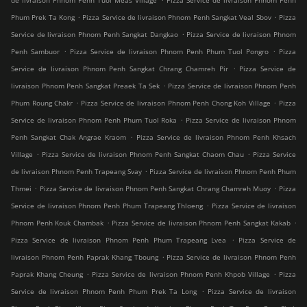
de livraison Phnom Penh Tuol Meas Village
Pizza Service de livraison Phnom Penh
.
.
Phum Prek Ta Kong
Pizza Service de livraison Phnom Penh Sangkat Veal Sbov
Pizza
.
Service de livraison Phnom Penh Sangkat Dangkao
Pizza Service de livraison Phnom
.
.
Penh Sambuor
Pizza Service de livraison Phnom Penh Phum Tuol Pongro
Pizza
.
Service de livraison Phnom Penh Sangkat Chrang Chamreh Pir
Pizza Service de
.
livraison Phnom Penh Sangkat Preaek Ta Sek
Pizza Service de livraison Phnom Penh
.
.
Phum Roung Chakr
Pizza Service de livraison Phnom Penh Chong Koh Village
Pizza
.
Service de livraison Phnom Penh Phum Tuol Roka
Pizza Service de livraison Phnom
.
Penh Sangkat Chak Angrae Kraom
Pizza Service de livraison Phnom Penh Khsach
.
.
Village
Pizza Service de livraison Phnom Penh Sangkat Chaom Chau
Pizza Service
.
de livraison Phnom Penh Trapeang Svay
Pizza Service de livraison Phnom Penh Phum
.
.
Thmei
Pizza Service de livraison Phnom Penh Sangkat Chrang Chamreh Muoy
Pizza
.
Service de livraison Phnom Penh Phum Trapeang Thloeng
Pizza Service de livraison
.
.
Phnom Penh Kouk Chambak
Pizza Service de livraison Phnom Penh Sangkat Kakab
.
Pizza Service de livraison Phnom Penh Phum Trapeang Lvea
Pizza Service de
.
livraison Phnom Penh Paprak Khang Tboung
Pizza Service de livraison Phnom Penh
.
.
Paprak Khang Cheung
Pizza Service de livraison Phnom Penh Khpob Village
Pizza
.
Service de livraison Phnom Penh Phum Prek Ta Long
Pizza Service de livraison
.