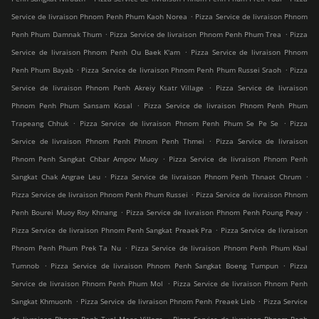
.
Service de livraison Phnom Penh Phum Kaoh Norea
Pizza Service de livraison Phnom
.
.
Penh Phum Damnak Thum
Pizza Service de livraison Phnom Penh Phum Trea
Pizza
.
Service de livraison Phnom Penh Ou Baek K'am
Pizza Service de livraison Phnom
.
.
Penh Phum Bayab
Pizza Service de livraison Phnom Penh Phum Russei Sraoh
Pizza
.
Service de livraison Phnom Penh Akreiy Ksatr Village
Pizza Service de livraison
.
Phnom Penh Phum Sansam Kosal
Pizza Service de livraison Phnom Penh Phum
.
.
Trapeang Chhuk
Pizza Service de livraison Phnom Penh Phum Se Pe Se
Pizza
.
Service de livraison Phnom Penh Phnom Penh Thmei
Pizza Service de livraison
.
Phnom Penh Sangkat Chbar Ampov Muoy
Pizza Service de livraison Phnom Penh
.
.
Sangkat Chak Angrae Leu
Pizza Service de livraison Phnom Penh Thnaot Chrum
.
Pizza Service de livraison Phnom Penh Phum Russei
Pizza Service de livraison Phnom
.
.
Penh Bourei Muoy Roy Khnang
Pizza Service de livraison Phnom Penh Poung Peay
.
Pizza Service de livraison Phnom Penh Sangkat Preaek Pra
Pizza Service de livraison
.
Phnom Penh Phum Prek Ta Nu
Pizza Service de livraison Phnom Penh Phum Kbal
.
.
Tumnob
Pizza Service de livraison Phnom Penh Sangkat Boeng Tumpun
Pizza
.
Service de livraison Phnom Penh Phum Mol
Pizza Service de livraison Phnom Penh
.
.
Sangkat Khmuonh
Pizza Service de livraison Phnom Penh Preaek Lieb
Pizza Service
.