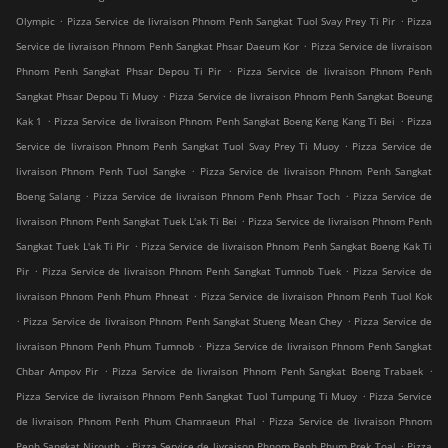
.
.
Olympic
Pizza Service de livraison Phnom Penh Sangkat Tuol Svay Prey Ti Pir
Pizza
.
Service de livraison Phnom Penh Sangkat Phsar Daeum Kor
Pizza Service de livraison
.
Phnom Penh Sangkat Phsar Depou Ti Pir
Pizza Service de livraison Phnom Penh
.
Sangkat Phsar Depou Ti Muoy
Pizza Service de livraison Phnom Penh Sangkat Boeung
.
.
Kak 1
Pizza Service de livraison Phnom Penh Sangkat Boeng Keng Kang Ti Bei
Pizza
.
Service de livraison Phnom Penh Sangkat Tuol Svay Prey Ti Muoy
Pizza Service de
.
livraison Phnom Penh Tuol Sangke
Pizza Service de livraison Phnom Penh Sangkat
.
.
Boeng Salang
Pizza Service de livraison Phnom Penh Phsar Toch
Pizza Service de
.
livraison Phnom Penh Sangkat Tuek L'ak Ti Bei
Pizza Service de livraison Phnom Penh
.
Sangkat Tuek L'ak Ti Pir
Pizza Service de livraison Phnom Penh Sangkat Boeng Kak Ti
.
.
Pir
Pizza Service de livraison Phnom Penh Sangkat Tumnob Tuek
Pizza Service de
.
livraison Phnom Penh Phum Phneat
Pizza Service de livraison Phnom Penh Tuol Kok
.
.
Pizza Service de livraison Phnom Penh Sangkat Stueng Mean Chey
Pizza Service de
.
livraison Phnom Penh Phum Tumnob
Pizza Service de livraison Phnom Penh Sangkat
.
.
Chbar Ampov Pir
Pizza Service de livraison Phnom Penh Sangkat Boeng Trabaek
.
Pizza Service de livraison Phnom Penh Sangkat Tuol Tumpung Ti Muoy
Pizza Service
.
de livraison Phnom Penh Phum Chamraeun Phal
Pizza Service de livraison Phnom
.
.
Penh Sangkat Nirouth
Pizza Service de livraison Phnom Penh Phum Prek Toal
Pizza