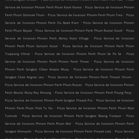
.
Service de livraison Phnom Penh Phum Kaoh Norea
Pizza Service de livraison Phnom
.
.
Penh Phum Damnak Thum
Pizza Service de livraison Phnom Penh Phum Trea
Pizza
.
Service de livraison Phnom Penh Ou Baek K'am
Pizza Service de livraison Phnom
.
.
Penh Phum Bayab
Pizza Service de livraison Phnom Penh Phum Russei Sraoh
Pizza
.
Service de livraison Phnom Penh Akreiy Ksatr Village
Pizza Service de livraison
.
Phnom Penh Phum Sansam Kosal
Pizza Service de livraison Phnom Penh Phum
.
.
Trapeang Chhuk
Pizza Service de livraison Phnom Penh Phum Se Pe Se
Pizza
.
Service de livraison Phnom Penh Phnom Penh Thmei
Pizza Service de livraison
.
Phnom Penh Sangkat Chbar Ampov Muoy
Pizza Service de livraison Phnom Penh
.
.
Sangkat Chak Angrae Leu
Pizza Service de livraison Phnom Penh Thnaot Chrum
.
Pizza Service de livraison Phnom Penh Phum Russei
Pizza Service de livraison Phnom
.
.
Penh Bourei Muoy Roy Khnang
Pizza Service de livraison Phnom Penh Poung Peay
.
Pizza Service de livraison Phnom Penh Sangkat Preaek Pra
Pizza Service de livraison
.
Phnom Penh Phum Prek Ta Nu
Pizza Service de livraison Phnom Penh Phum Kbal
.
.
Tumnob
Pizza Service de livraison Phnom Penh Sangkat Boeng Tumpun
Pizza
.
Service de livraison Phnom Penh Phum Mol
Pizza Service de livraison Phnom Penh
.
.
Sangkat Khmuonh
Pizza Service de livraison Phnom Penh Preaek Lieb
Pizza Service
.