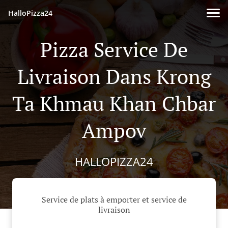
HalloPizza24
Pizza Service De
Livraison Dans Krong
Ta Khmau Khan Chbar
Ampov
HALLOPIZZA24
Service de plats à emporter et service de
livraison