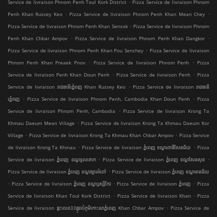
.
Service de livraison Phnom Penh Toul Kork District
Pizza Service de livraison Phnom
.
.
Penh Khan Russey Keo
Pizza Service de livraison Phnom Penh Khan Mean Chey
.
Pizza Service de livraison Phnom Penh Khan Sensok
Pizza Service de livraison Phnom
.
.
Penh Khan Chbar Ampov
Pizza Service de livraison Phnom Penh Khan Dangkor
.
Pizza Service de livraison Phnom Penh Khan Pou Senchey
Pizza Service de livraison
.
.
Phnom Penh Khan Preaek Pnov
Pizza Service de livraison Phnom Penh
Pizza
.
.
Service de livraison Penh Khan Doun Penh
Pizza Service de livraison Penh
Pizza
.
Service de livraison រាជធានីភ្នំេពញ Khan Russey Keo
Pizza Service de livraison រាជធានី
.
.
ភ្នំេពញ
Pizza Service de livraison Phnom Penh, Cambodia Khan Doun Penh
Pizza
.
Service de livraison Phnom Penh, Cambodia
Pizza Service de livraison Krong Ta
.
Khmau Daeum Mean Village
Pizza Service de livraison Krong Ta Khmau Daeum Kor
.
.
Village
Pizza Service de livraison Krong Ta Khmau Khan Chbar Ampov
Pizza Service
.
.
de livraison Krong Ta Khmau
Pizza Service de livraison ភ្នំពេញ ខណ្ឌ​ពោធិ៍សែនជ័យ
Pizza
.
.
Service de livraison ភ្នំពេញ ខណ្ឌទួលគោក
Pizza Service de livraison ភ្នំពេញ ខណ្ឌ​សែនសុខ
.
Pizza Service de livraison ភ្នំពេញ ខណ្ឌច្បារអំពៅ
Pizza Service de livraison ភ្នំពេញ ខណ្ឌមានជ័យ
.
.
.
Pizza Service de livraison ភ្នំពេញ ខណ្ឌ​ឫស្សីកែវ
Pizza Service de livraison ភ្នំពេញ
Pizza
.
.
Service de livraison Khan Toul Kork District
Pizza Service de livraison Khan
Pizza
.
Service de livraison ផ្ទះលេខ33ផ្លូវលំភូមិកោះនរាភ្នំពេញ Khan Chbar Ampov
Pizza Service de