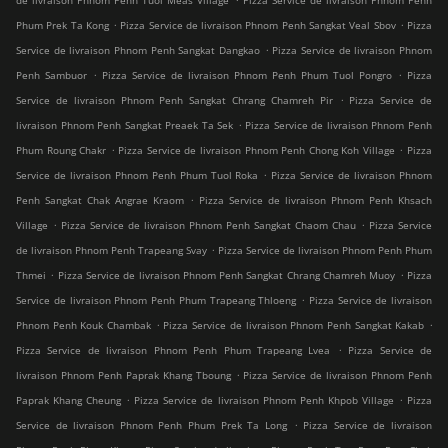
de livraison Phnom Penh Tuol Meas Village
Pizza Service de livraison Phnom Penh
.
.
Phum Prek Ta Kong
Pizza Service de livraison Phnom Penh Sangkat Veal Sbov
Pizza
.
Service de livraison Phnom Penh Sangkat Dangkao
Pizza Service de livraison Phnom
.
.
Penh Sambuor
Pizza Service de livraison Phnom Penh Phum Tuol Pongro
Pizza
.
Service de livraison Phnom Penh Sangkat Chrang Chamreh Pir
Pizza Service de
.
livraison Phnom Penh Sangkat Preaek Ta Sek
Pizza Service de livraison Phnom Penh
.
.
Phum Roung Chakr
Pizza Service de livraison Phnom Penh Chong Koh Village
Pizza
.
Service de livraison Phnom Penh Phum Tuol Roka
Pizza Service de livraison Phnom
.
Penh Sangkat Chak Angrae Kraom
Pizza Service de livraison Phnom Penh Khsach
.
.
Village
Pizza Service de livraison Phnom Penh Sangkat Chaom Chau
Pizza Service
.
de livraison Phnom Penh Trapeang Svay
Pizza Service de livraison Phnom Penh Phum
.
.
Thmei
Pizza Service de livraison Phnom Penh Sangkat Chrang Chamreh Muoy
Pizza
.
Service de livraison Phnom Penh Phum Trapeang Thloeng
Pizza Service de livraison
.
.
Phnom Penh Kouk Chambak
Pizza Service de livraison Phnom Penh Sangkat Kakab
.
Pizza Service de livraison Phnom Penh Phum Trapeang Lvea
Pizza Service de
.
livraison Phnom Penh Paprak Khang Tboung
Pizza Service de livraison Phnom Penh
.
.
Paprak Khang Cheung
Pizza Service de livraison Phnom Penh Khpob Village
Pizza
.
Service de livraison Phnom Penh Phum Prek Ta Long
Pizza Service de livraison
.