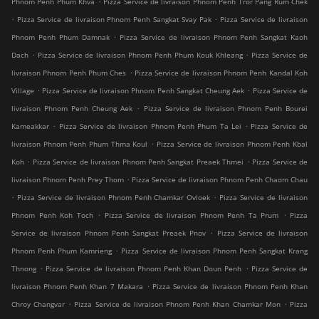
Phnom Penh Phum Khva
Pizza Service de livraison Phnom Penh Tror Pang Rum Chek
.
.
Pizza Service de livraison Phnom Penh Sangkat Svay Pak
Pizza Service de livraison
.
Phnom Penh Phum Damnak
Pizza Service de livraison Phnom Penh Sangkat Kaoh
.
.
Dach
Pizza Service de livraison Phnom Penh Phum Kouk Khleang
Pizza Service de
.
livraison Phnom Penh Phum Ches
Pizza Service de livraison Phnom Penh Kandal Koh
.
.
Village
Pizza Service de livraison Phnom Penh Sangkat Cheung Aek
Pizza Service de
.
livraison Phnom Penh Cheung Aek
Pizza Service de livraison Phnom Penh Bourei
.
.
Kameakkar
Pizza Service de livraison Phnom Penh Phum Ta Lei
Pizza Service de
.
livraison Phnom Penh Phum Thma Koul
Pizza Service de livraison Phnom Penh Kbal
.
.
Koh
Pizza Service de livraison Phnom Penh Sangkat Preaek Thmei
Pizza Service de
.
livraison Phnom Penh Prey Thom
Pizza Service de livraison Phnom Penh Chaom Chau
.
.
Pizza Service de livraison Phnom Penh Chamkar Ovloek
Pizza Service de livraison
.
.
Phnom Penh Koh Toch
Pizza Service de livraison Phnom Penh Ta Prum
Pizza
.
Service de livraison Phnom Penh Sangkat Preaek Pnov
Pizza Service de livraison
.
Phnom Penh Phum Kamrieng
Pizza Service de livraison Phnom Penh Sangkat Krang
.
.
Thnong
Pizza Service de livraison Phnom Penh Khan Doun Penh
Pizza Service de
.
livraison Phnom Penh Khan 7 Makara
Pizza Service de livraison Phnom Penh Khan
.
.
Chroy Changvar
Pizza Service de livraison Phnom Penh Khan Chamkar Mon
Pizza