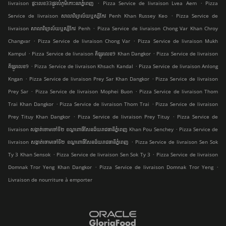
.
.
livraison ផ្ទះលេខ33ផ្លូវលំភូមិកោះនរាភ្នំពេញ
Pizza Service de livraison Lvea Aem
Pizza
.
Service de livraison សាលាវិទ្យាល័យឬស្សីកែវ Penh Khan Russey Keo
Pizza Service de
.
livraison សាលាវិទ្យាល័យឬស្សីកែវ Penh
Pizza Service de livraison Chong Var Khan Chroy
.
.
Changvar
Pizza Service de livraison Chong Var
Pizza Service de livraison Mukh
.
.
Kampul
Pizza Service de livraison គីឡូរលេខ9 Khan Dangkor
Pizza Service de livraison
.
.
គីឡូរលេខ9
Pizza Service de livraison Khsach Kandal
Pizza Service de livraison Anlong
.
.
Kngan
Pizza Service de livraison Prey Sar Khan Dangkor
Pizza Service de livraison
.
.
Prey Sar
Pizza Service de livraison Mophei Buon
Pizza Service de livraison Thom
.
.
Trai Khan Dangkor
Pizza Service de livraison Thom Trai
Pizza Service de livraison
.
.
Prey Tituy Khan Dangkor
Pizza Service de livraison Prey Tituy
Pizza Service de
.
livraison សង្កាត់ចោមចៅទី២ ខណ្ឌពោធិ៍សែនជ័យរាជធានីភ្នំពេញ Khan Pou Senchey
Pizza Service de
.
livraison សង្កាត់ចោមចៅទី២ ខណ្ឌពោធិ៍សែនជ័យរាជធានីភ្នំពេញ
Pizza Service de livraison Sen Sok
.
.
Ty 3 Khan Sensok
Pizza Service de livraison Sen Sok Ty 3
Pizza Service de livraison
.
.
Domnak Tror Yeng Khan Dangkor
Pizza Service de livraison Domnak Tror Yeng
Livraison de nourriture à emporter