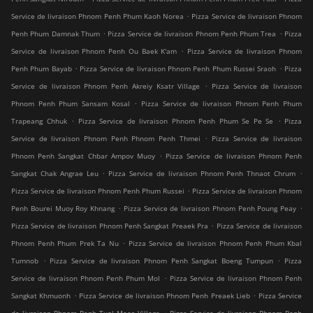
.
Service de livraison Phnom Penh Phum Kaoh Norea
Pizza Service de livraison Phnom
.
.
Penh Phum Damnak Thum
Pizza Service de livraison Phnom Penh Phum Trea
Pizza
.
Service de livraison Phnom Penh Ou Baek K'am
Pizza Service de livraison Phnom
.
.
Penh Phum Bayab
Pizza Service de livraison Phnom Penh Phum Russei Sraoh
Pizza
.
Service de livraison Phnom Penh Akreiy Ksatr Village
Pizza Service de livraison
.
Phnom Penh Phum Sansam Kosal
Pizza Service de livraison Phnom Penh Phum
.
.
Trapeang Chhuk
Pizza Service de livraison Phnom Penh Phum Se Pe Se
Pizza
.
Service de livraison Phnom Penh Phnom Penh Thmei
Pizza Service de livraison
.
Phnom Penh Sangkat Chbar Ampov Muoy
Pizza Service de livraison Phnom Penh
.
.
Sangkat Chak Angrae Leu
Pizza Service de livraison Phnom Penh Thnaot Chrum
.
Pizza Service de livraison Phnom Penh Phum Russei
Pizza Service de livraison Phnom
.
.
Penh Bourei Muoy Roy Khnang
Pizza Service de livraison Phnom Penh Poung Peay
.
Pizza Service de livraison Phnom Penh Sangkat Preaek Pra
Pizza Service de livraison
.
Phnom Penh Phum Prek Ta Nu
Pizza Service de livraison Phnom Penh Phum Kbal
.
.
Tumnob
Pizza Service de livraison Phnom Penh Sangkat Boeng Tumpun
Pizza
.
Service de livraison Phnom Penh Phum Mol
Pizza Service de livraison Phnom Penh
.
.
Sangkat Khmuonh
Pizza Service de livraison Phnom Penh Preaek Lieb
Pizza Service
.