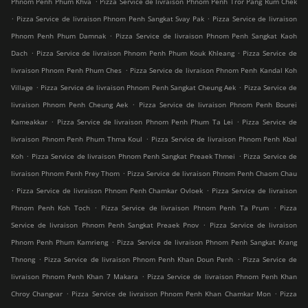
Phnom Penh Phum Khva
Pizza Service de livraison Phnom Penh Tror Pang Rum Chek
.
.
Pizza Service de livraison Phnom Penh Sangkat Svay Pak
Pizza Service de livraison
.
Phnom Penh Phum Damnak
Pizza Service de livraison Phnom Penh Sangkat Kaoh
.
.
Dach
Pizza Service de livraison Phnom Penh Phum Kouk Khleang
Pizza Service de
.
livraison Phnom Penh Phum Ches
Pizza Service de livraison Phnom Penh Kandal Koh
.
.
Village
Pizza Service de livraison Phnom Penh Sangkat Cheung Aek
Pizza Service de
.
livraison Phnom Penh Cheung Aek
Pizza Service de livraison Phnom Penh Bourei
.
.
Kameakkar
Pizza Service de livraison Phnom Penh Phum Ta Lei
Pizza Service de
.
livraison Phnom Penh Phum Thma Koul
Pizza Service de livraison Phnom Penh Kbal
.
.
Koh
Pizza Service de livraison Phnom Penh Sangkat Preaek Thmei
Pizza Service de
.
livraison Phnom Penh Prey Thom
Pizza Service de livraison Phnom Penh Chaom Chau
.
.
Pizza Service de livraison Phnom Penh Chamkar Ovloek
Pizza Service de livraison
.
.
Phnom Penh Koh Toch
Pizza Service de livraison Phnom Penh Ta Prum
Pizza
.
Service de livraison Phnom Penh Sangkat Preaek Pnov
Pizza Service de livraison
.
Phnom Penh Phum Kamrieng
Pizza Service de livraison Phnom Penh Sangkat Krang
.
.
Thnong
Pizza Service de livraison Phnom Penh Khan Doun Penh
Pizza Service de
.
livraison Phnom Penh Khan 7 Makara
Pizza Service de livraison Phnom Penh Khan
.
.
Chroy Changvar
Pizza Service de livraison Phnom Penh Khan Chamkar Mon
Pizza