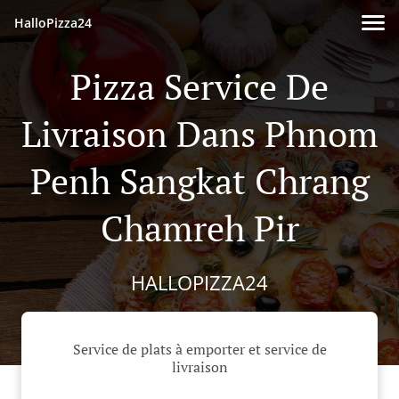
HalloPizza24
Pizza Service De
Livraison Dans Phnom
Penh Sangkat Chrang
Chamreh Pir
HALLOPIZZA24
Service de plats à emporter et service de
livraison