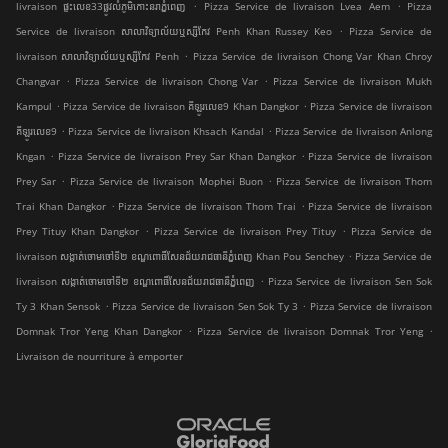
.
.
livraison ផ្ទះលេខ33ផ្លូវលំភូមិកោះនរាភ្នំពេញ
Pizza Service de livraison Lvea Aem
Pizza
.
Service de livraison សាលាវិទ្យាល័យឬស្សីកែវ Penh Khan Russey Keo
Pizza Service de
.
livraison សាលាវិទ្យាល័យឬស្សីកែវ Penh
Pizza Service de livraison Chong Var Khan Chroy
.
.
Changvar
Pizza Service de livraison Chong Var
Pizza Service de livraison Mukh
.
.
Kampul
Pizza Service de livraison គីឡូរលេខ9 Khan Dangkor
Pizza Service de livraison
.
.
គីឡូរលេខ9
Pizza Service de livraison Khsach Kandal
Pizza Service de livraison Anlong
.
.
Kngan
Pizza Service de livraison Prey Sar Khan Dangkor
Pizza Service de livraison
.
.
Prey Sar
Pizza Service de livraison Mophei Buon
Pizza Service de livraison Thom
.
.
Trai Khan Dangkor
Pizza Service de livraison Thom Trai
Pizza Service de livraison
.
.
Prey Tituy Khan Dangkor
Pizza Service de livraison Prey Tituy
Pizza Service de
.
livraison សង្កាត់ចោមចៅទី២ ខណ្ឌពោធិ៍សែនជ័យរាជធានីភ្នំពេញ Khan Pou Senchey
Pizza Service de
.
livraison សង្កាត់ចោមចៅទី២ ខណ្ឌពោធិ៍សែនជ័យរាជធានីភ្នំពេញ
Pizza Service de livraison Sen Sok
.
.
Ty 3 Khan Sensok
Pizza Service de livraison Sen Sok Ty 3
Pizza Service de livraison
.
.
Domnak Tror Yeng Khan Dangkor
Pizza Service de livraison Domnak Tror Yeng
Livraison de nourriture à emporter