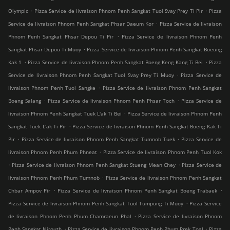
.
.
Olympic
Pizza Service de livraison Phnom Penh Sangkat Tuol Svay Prey Ti Pir
Pizza
.
Service de livraison Phnom Penh Sangkat Phsar Daeum Kor
Pizza Service de livraison
.
Phnom Penh Sangkat Phsar Depou Ti Pir
Pizza Service de livraison Phnom Penh
.
Sangkat Phsar Depou Ti Muoy
Pizza Service de livraison Phnom Penh Sangkat Boeung
.
.
Kak 1
Pizza Service de livraison Phnom Penh Sangkat Boeng Keng Kang Ti Bei
Pizza
.
Service de livraison Phnom Penh Sangkat Tuol Svay Prey Ti Muoy
Pizza Service de
.
livraison Phnom Penh Tuol Sangke
Pizza Service de livraison Phnom Penh Sangkat
.
.
Boeng Salang
Pizza Service de livraison Phnom Penh Phsar Toch
Pizza Service de
.
livraison Phnom Penh Sangkat Tuek L'ak Ti Bei
Pizza Service de livraison Phnom Penh
.
Sangkat Tuek L'ak Ti Pir
Pizza Service de livraison Phnom Penh Sangkat Boeng Kak Ti
.
.
Pir
Pizza Service de livraison Phnom Penh Sangkat Tumnob Tuek
Pizza Service de
.
livraison Phnom Penh Phum Phneat
Pizza Service de livraison Phnom Penh Tuol Kok
.
.
Pizza Service de livraison Phnom Penh Sangkat Stueng Mean Chey
Pizza Service de
.
livraison Phnom Penh Phum Tumnob
Pizza Service de livraison Phnom Penh Sangkat
.
.
Chbar Ampov Pir
Pizza Service de livraison Phnom Penh Sangkat Boeng Trabaek
.
Pizza Service de livraison Phnom Penh Sangkat Tuol Tumpung Ti Muoy
Pizza Service
.
de livraison Phnom Penh Phum Chamraeun Phal
Pizza Service de livraison Phnom
.
.
Penh Sangkat Nirouth
Pizza Service de livraison Phnom Penh Phum Prek Toal
Pizza