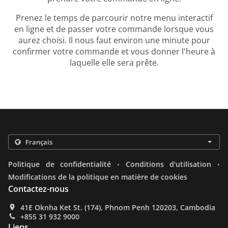
Prenez le temps de parcourir notre menu interactif
en ligne et de passer votre commande lorsque vous
aurez choisi. Il nous faut environ une minute pour
confirmer votre commande et vous donner l'heure à
laquelle elle sera prête.
.
.
Politique de confidentialité
Conditions d'utilisation
Modifications de la politique en matière de cookies
Contactez-nous
41E Oknha Ket St. (174), Phnom Penh 120203, Cambodia
+855 31 932 9000
Liens