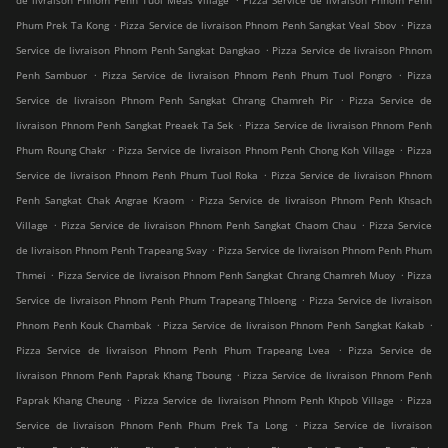
de livraison Phnom Penh Tuol Meas Village
Pizza Service de livraison Phnom Penh
.
.
Phum Prek Ta Kong
Pizza Service de livraison Phnom Penh Sangkat Veal Sbov
Pizza
.
Service de livraison Phnom Penh Sangkat Dangkao
Pizza Service de livraison Phnom
.
.
Penh Sambuor
Pizza Service de livraison Phnom Penh Phum Tuol Pongro
Pizza
.
Service de livraison Phnom Penh Sangkat Chrang Chamreh Pir
Pizza Service de
.
livraison Phnom Penh Sangkat Preaek Ta Sek
Pizza Service de livraison Phnom Penh
.
.
Phum Roung Chakr
Pizza Service de livraison Phnom Penh Chong Koh Village
Pizza
.
Service de livraison Phnom Penh Phum Tuol Roka
Pizza Service de livraison Phnom
.
Penh Sangkat Chak Angrae Kraom
Pizza Service de livraison Phnom Penh Khsach
.
.
Village
Pizza Service de livraison Phnom Penh Sangkat Chaom Chau
Pizza Service
.
de livraison Phnom Penh Trapeang Svay
Pizza Service de livraison Phnom Penh Phum
.
.
Thmei
Pizza Service de livraison Phnom Penh Sangkat Chrang Chamreh Muoy
Pizza
.
Service de livraison Phnom Penh Phum Trapeang Thloeng
Pizza Service de livraison
.
.
Phnom Penh Kouk Chambak
Pizza Service de livraison Phnom Penh Sangkat Kakab
.
Pizza Service de livraison Phnom Penh Phum Trapeang Lvea
Pizza Service de
.
livraison Phnom Penh Paprak Khang Tboung
Pizza Service de livraison Phnom Penh
.
.
Paprak Khang Cheung
Pizza Service de livraison Phnom Penh Khpob Village
Pizza
.
Service de livraison Phnom Penh Phum Prek Ta Long
Pizza Service de livraison
.