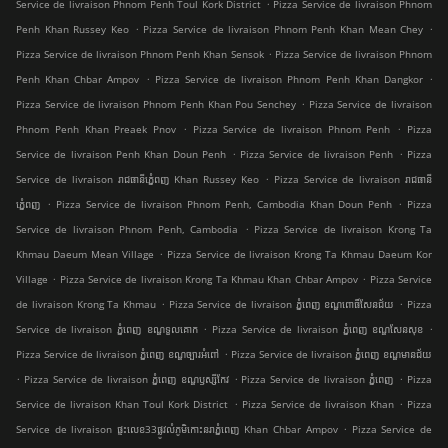
.
Service de livraison Phnom Penh Toul Kork District
Pizza Service de livraison Phnom
.
.
Penh Khan Russey Keo
Pizza Service de livraison Phnom Penh Khan Mean Chey
.
Pizza Service de livraison Phnom Penh Khan Sensok
Pizza Service de livraison Phnom
.
.
Penh Khan Chbar Ampov
Pizza Service de livraison Phnom Penh Khan Dangkor
.
Pizza Service de livraison Phnom Penh Khan Pou Senchey
Pizza Service de livraison
.
.
Phnom Penh Khan Preaek Pnov
Pizza Service de livraison Phnom Penh
Pizza
.
.
Service de livraison Penh Khan Doun Penh
Pizza Service de livraison Penh
Pizza
.
Service de livraison រាជធានីភ្នំេពញ Khan Russey Keo
Pizza Service de livraison រាជធានី
.
.
ភ្នំេពញ
Pizza Service de livraison Phnom Penh, Cambodia Khan Doun Penh
Pizza
.
Service de livraison Phnom Penh, Cambodia
Pizza Service de livraison Krong Ta
.
Khmau Daeum Mean Village
Pizza Service de livraison Krong Ta Khmau Daeum Kor
.
.
Village
Pizza Service de livraison Krong Ta Khmau Khan Chbar Ampov
Pizza Service
.
.
de livraison Krong Ta Khmau
Pizza Service de livraison ភ្នំពេញ ខណ្ឌ​ពោធិ៍សែនជ័យ
Pizza
.
.
Service de livraison ភ្នំពេញ ខណ្ឌទួលគោក
Pizza Service de livraison ភ្នំពេញ ខណ្ឌ​សែនសុខ
.
Pizza Service de livraison ភ្នំពេញ ខណ្ឌច្បារអំពៅ
Pizza Service de livraison ភ្នំពេញ ខណ្ឌមានជ័យ
.
.
.
Pizza Service de livraison ភ្នំពេញ ខណ្ឌ​ឫស្សីកែវ
Pizza Service de livraison ភ្នំពេញ
Pizza
.
.
Service de livraison Khan Toul Kork District
Pizza Service de livraison Khan
Pizza
.
Service de livraison ផ្ទះលេខ33ផ្លូវលំភូមិកោះនរាភ្នំពេញ Khan Chbar Ampov
Pizza Service de