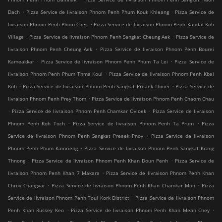
.
.
Dach
Pizza Service de livraison Phnom Penh Phum Kouk Khleang
Pizza Service de
.
livraison Phnom Penh Phum Ches
Pizza Service de livraison Phnom Penh Kandal Koh
.
.
Village
Pizza Service de livraison Phnom Penh Sangkat Cheung Aek
Pizza Service de
.
livraison Phnom Penh Cheung Aek
Pizza Service de livraison Phnom Penh Bourei
.
.
Kameakkar
Pizza Service de livraison Phnom Penh Phum Ta Lei
Pizza Service de
.
livraison Phnom Penh Phum Thma Koul
Pizza Service de livraison Phnom Penh Kbal
.
.
Koh
Pizza Service de livraison Phnom Penh Sangkat Preaek Thmei
Pizza Service de
.
livraison Phnom Penh Prey Thom
Pizza Service de livraison Phnom Penh Chaom Chau
.
.
Pizza Service de livraison Phnom Penh Chamkar Ovloek
Pizza Service de livraison
.
.
Phnom Penh Koh Toch
Pizza Service de livraison Phnom Penh Ta Prum
Pizza
.
Service de livraison Phnom Penh Sangkat Preaek Pnov
Pizza Service de livraison
.
Phnom Penh Phum Kamrieng
Pizza Service de livraison Phnom Penh Sangkat Krang
.
.
Thnong
Pizza Service de livraison Phnom Penh Khan Doun Penh
Pizza Service de
.
livraison Phnom Penh Khan 7 Makara
Pizza Service de livraison Phnom Penh Khan
.
.
Chroy Changvar
Pizza Service de livraison Phnom Penh Khan Chamkar Mon
Pizza
.
Service de livraison Phnom Penh Toul Kork District
Pizza Service de livraison Phnom
.
.
Penh Khan Russey Keo
Pizza Service de livraison Phnom Penh Khan Mean Chey
.