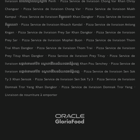
.
livraison សាលាវិទ្យាល័យឬស្សីកែវ Penh
Pizza Service de livraison Chong Var Khan Chroy
.
.
Changvar
Pizza Service de livraison Chong Var
Pizza Service de livraison Mukh
.
.
Kampul
Pizza Service de livraison គីឡូរលេខ9 Khan Dangkor
Pizza Service de livraison
.
.
គីឡូរលេខ9
Pizza Service de livraison Khsach Kandal
Pizza Service de livraison Anlong
.
.
Kngan
Pizza Service de livraison Prey Sar Khan Dangkor
Pizza Service de livraison
.
.
Prey Sar
Pizza Service de livraison Mophei Buon
Pizza Service de livraison Thom
.
.
Trai Khan Dangkor
Pizza Service de livraison Thom Trai
Pizza Service de livraison
.
.
Prey Tituy Khan Dangkor
Pizza Service de livraison Prey Tituy
Pizza Service de
.
livraison សង្កាត់ចោមចៅទី២ ខណ្ឌពោធិ៍សែនជ័យរាជធានីភ្នំពេញ Khan Pou Senchey
Pizza Service de
.
livraison សង្កាត់ចោមចៅទី២ ខណ្ឌពោធិ៍សែនជ័យរាជធានីភ្នំពេញ
Pizza Service de livraison Sen Sok
.
.
Ty 3 Khan Sensok
Pizza Service de livraison Sen Sok Ty 3
Pizza Service de livraison
.
.
Domnak Tror Yeng Khan Dangkor
Pizza Service de livraison Domnak Tror Yeng
Livraison de nourriture à emporter