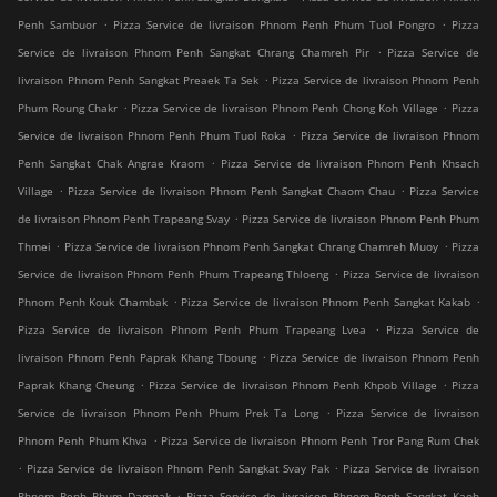
.
.
Penh Sambuor
Pizza Service de livraison Phnom Penh Phum Tuol Pongro
Pizza
.
Service de livraison Phnom Penh Sangkat Chrang Chamreh Pir
Pizza Service de
.
livraison Phnom Penh Sangkat Preaek Ta Sek
Pizza Service de livraison Phnom Penh
.
.
Phum Roung Chakr
Pizza Service de livraison Phnom Penh Chong Koh Village
Pizza
.
Service de livraison Phnom Penh Phum Tuol Roka
Pizza Service de livraison Phnom
.
Penh Sangkat Chak Angrae Kraom
Pizza Service de livraison Phnom Penh Khsach
.
.
Village
Pizza Service de livraison Phnom Penh Sangkat Chaom Chau
Pizza Service
.
de livraison Phnom Penh Trapeang Svay
Pizza Service de livraison Phnom Penh Phum
.
.
Thmei
Pizza Service de livraison Phnom Penh Sangkat Chrang Chamreh Muoy
Pizza
.
Service de livraison Phnom Penh Phum Trapeang Thloeng
Pizza Service de livraison
.
.
Phnom Penh Kouk Chambak
Pizza Service de livraison Phnom Penh Sangkat Kakab
.
Pizza Service de livraison Phnom Penh Phum Trapeang Lvea
Pizza Service de
.
livraison Phnom Penh Paprak Khang Tboung
Pizza Service de livraison Phnom Penh
.
.
Paprak Khang Cheung
Pizza Service de livraison Phnom Penh Khpob Village
Pizza
.
Service de livraison Phnom Penh Phum Prek Ta Long
Pizza Service de livraison
.
Phnom Penh Phum Khva
Pizza Service de livraison Phnom Penh Tror Pang Rum Chek
.
.
Pizza Service de livraison Phnom Penh Sangkat Svay Pak
Pizza Service de livraison
.
Phnom Penh Phum Damnak
Pizza Service de livraison Phnom Penh Sangkat Kaoh