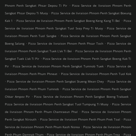
.
Phnom Penh Sangkat Phsar Depou Ti Pir
Pizza Service de livraison Phnom Penh
.
Sangkat Phsar Depou Ti Muoy
Pizza Service de livraison Phnom Penh Sangkat Boeung
.
.
Kak 1
Pizza Service de livraison Phnom Penh Sangkat Boeng Keng Kang Ti Bei
Pizza
.
Service de livraison Phnom Penh Sangkat Tuol Svay Prey Ti Muoy
Pizza Service de
.
livraison Phnom Penh Tuol Sangke
Pizza Service de livraison Phnom Penh Sangkat
.
.
Boeng Salang
Pizza Service de livraison Phnom Penh Phsar Toch
Pizza Service de
.
livraison Phnom Penh Sangkat Tuek L'ak Ti Bei
Pizza Service de livraison Phnom Penh
.
Sangkat Tuek L'ak Ti Pir
Pizza Service de livraison Phnom Penh Sangkat Boeng Kak Ti
.
.
Pir
Pizza Service de livraison Phnom Penh Sangkat Tumnob Tuek
Pizza Service de
.
livraison Phnom Penh Phum Phneat
Pizza Service de livraison Phnom Penh Tuol Kok
.
.
Pizza Service de livraison Phnom Penh Sangkat Stueng Mean Chey
Pizza Service de
.
livraison Phnom Penh Phum Tumnob
Pizza Service de livraison Phnom Penh Sangkat
.
.
Chbar Ampov Pir
Pizza Service de livraison Phnom Penh Sangkat Boeng Trabaek
.
Pizza Service de livraison Phnom Penh Sangkat Tuol Tumpung Ti Muoy
Pizza Service
.
de livraison Phnom Penh Phum Chamraeun Phal
Pizza Service de livraison Phnom
.
.
Penh Sangkat Nirouth
Pizza Service de livraison Phnom Penh Phum Prek Toal
Pizza
.
Service de livraison Phnom Penh Phum Kaoh Norea
Pizza Service de livraison Phnom
.
.
Penh Phum Damnak Thum
Pizza Service de livraison Phnom Penh Phum Trea
Pizza