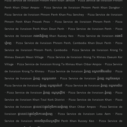
Pizza Service de livraison Phnom Penh Khan Sensok
Pizza Service de livraison Phnom
.
.
Penh Khan Chbar Ampov
Pizza Service de livraison Phnom Penh Khan Dangkor
.
Pizza Service de livraison Phnom Penh Khan Pou Senchey
Pizza Service de livraison
.
.
Phnom Penh Khan Preaek Pnov
Pizza Service de livraison Phnom Penh
Pizza
.
.
Service de livraison Penh Khan Doun Penh
Pizza Service de livraison Penh
Pizza
.
Service de livraison រាជធានីភ្នំេពញ Khan Russey Keo
Pizza Service de livraison រាជធានី
.
.
ភ្នំេពញ
Pizza Service de livraison Phnom Penh, Cambodia Khan Doun Penh
Pizza
.
Service de livraison Phnom Penh, Cambodia
Pizza Service de livraison Krong Ta
.
Khmau Daeum Mean Village
Pizza Service de livraison Krong Ta Khmau Daeum Kor
.
.
Village
Pizza Service de livraison Krong Ta Khmau Khan Chbar Ampov
Pizza Service
.
.
de livraison Krong Ta Khmau
Pizza Service de livraison ភ្នំពេញ ខណ្ឌ​ពោធិ៍សែនជ័យ
Pizza
.
.
Service de livraison ភ្នំពេញ ខណ្ឌទួលគោក
Pizza Service de livraison ភ្នំពេញ ខណ្ឌ​សែនសុខ
.
Pizza Service de livraison ភ្នំពេញ ខណ្ឌច្បារអំពៅ
Pizza Service de livraison ភ្នំពេញ ខណ្ឌមានជ័យ
.
.
.
Pizza Service de livraison ភ្នំពេញ ខណ្ឌ​ឫស្សីកែវ
Pizza Service de livraison ភ្នំពេញ
Pizza
.
.
Service de livraison Khan Toul Kork District
Pizza Service de livraison Khan
Pizza
.
Service de livraison ផ្ទះលេខ33ផ្លូវលំភូមិកោះនរាភ្នំពេញ Khan Chbar Ampov
Pizza Service de
.
.
livraison ផ្ទះលេខ33ផ្លូវលំភូមិកោះនរាភ្នំពេញ
Pizza Service de livraison Lvea Aem
Pizza
.
Service de livraison សាលាវិទ្យាល័យឬស្សីកែវ Penh Khan Russey Keo
Pizza Service de