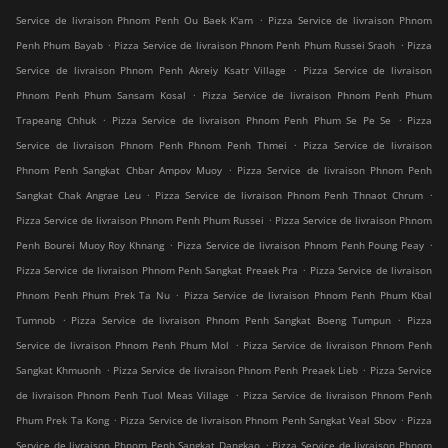
.
Service de livraison Phnom Penh Ou Baek K'am
Pizza Service de livraison Phnom
.
.
Penh Phum Bayab
Pizza Service de livraison Phnom Penh Phum Russei Sraoh
Pizza
.
Service de livraison Phnom Penh Akreiy Ksatr Village
Pizza Service de livraison
.
Phnom Penh Phum Sansam Kosal
Pizza Service de livraison Phnom Penh Phum
.
.
Trapeang Chhuk
Pizza Service de livraison Phnom Penh Phum Se Pe Se
Pizza
.
Service de livraison Phnom Penh Phnom Penh Thmei
Pizza Service de livraison
.
Phnom Penh Sangkat Chbar Ampov Muoy
Pizza Service de livraison Phnom Penh
.
.
Sangkat Chak Angrae Leu
Pizza Service de livraison Phnom Penh Thnaot Chrum
.
Pizza Service de livraison Phnom Penh Phum Russei
Pizza Service de livraison Phnom
.
.
Penh Bourei Muoy Roy Khnang
Pizza Service de livraison Phnom Penh Poung Peay
.
Pizza Service de livraison Phnom Penh Sangkat Preaek Pra
Pizza Service de livraison
.
Phnom Penh Phum Prek Ta Nu
Pizza Service de livraison Phnom Penh Phum Kbal
.
.
Tumnob
Pizza Service de livraison Phnom Penh Sangkat Boeng Tumpun
Pizza
.
Service de livraison Phnom Penh Phum Mol
Pizza Service de livraison Phnom Penh
.
.
Sangkat Khmuonh
Pizza Service de livraison Phnom Penh Preaek Lieb
Pizza Service
.
de livraison Phnom Penh Tuol Meas Village
Pizza Service de livraison Phnom Penh
.
.
Phum Prek Ta Kong
Pizza Service de livraison Phnom Penh Sangkat Veal Sbov
Pizza
.
Service de livraison Phnom Penh Sangkat Dangkao
Pizza Service de livraison Phnom