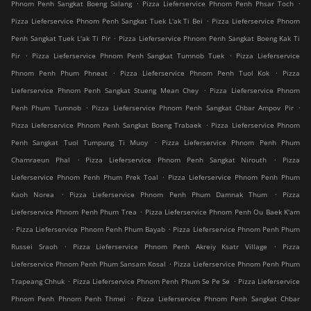
.
.
Phnom Penh Sangkat Boeng Salang
Pizza Lieferservice Phnom Penh Phsar Toch
.
Pizza Lieferservice Phnom Penh Sangkat Tuek L'ak Ti Bei
Pizza Lieferservice Phnom
.
Penh Sangkat Tuek L'ak Ti Pir
Pizza Lieferservice Phnom Penh Sangkat Boeng Kak Ti
.
.
Pir
Pizza Lieferservice Phnom Penh Sangkat Tumnob Tuek
Pizza Lieferservice
.
.
Phnom Penh Phum Phneat
Pizza Lieferservice Phnom Penh Tuol Kok
Pizza
.
Lieferservice Phnom Penh Sangkat Stueng Mean Chey
Pizza Lieferservice Phnom
.
.
Penh Phum Tumnob
Pizza Lieferservice Phnom Penh Sangkat Chbar Ampov Pir
.
Pizza Lieferservice Phnom Penh Sangkat Boeng Trabaek
Pizza Lieferservice Phnom
.
Penh Sangkat Tuol Tumpung Ti Muoy
Pizza Lieferservice Phnom Penh Phum
.
.
Chamraeun Phal
Pizza Lieferservice Phnom Penh Sangkat Nirouth
Pizza
.
Lieferservice Phnom Penh Phum Prek Toal
Pizza Lieferservice Phnom Penh Phum
.
.
Kaoh Norea
Pizza Lieferservice Phnom Penh Phum Damnak Thum
Pizza
.
Lieferservice Phnom Penh Phum Trea
Pizza Lieferservice Phnom Penh Ou Baek K'am
.
.
Pizza Lieferservice Phnom Penh Phum Bayab
Pizza Lieferservice Phnom Penh Phum
.
.
Russei Sraoh
Pizza Lieferservice Phnom Penh Akreiy Ksatr Village
Pizza
.
Lieferservice Phnom Penh Phum Sansam Kosal
Pizza Lieferservice Phnom Penh Phum
.
.
Trapeang Chhuk
Pizza Lieferservice Phnom Penh Phum Se Pe Se
Pizza Lieferservice
.
Phnom Penh Phnom Penh Thmei
Pizza Lieferservice Phnom Penh Sangkat Chbar