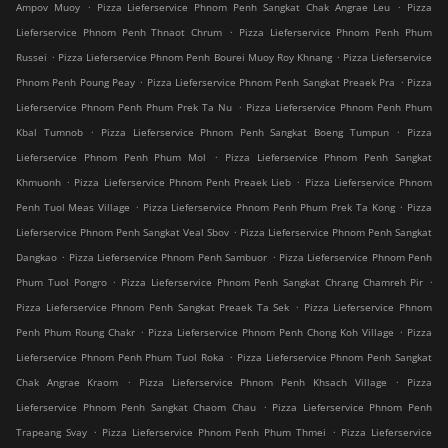
.
.
Ampov Muoy
Pizza Lieferservice Phnom Penh Sangkat Chak Angrae Leu
Pizza
.
Lieferservice Phnom Penh Thnaot Chrum
Pizza Lieferservice Phnom Penh Phum
.
.
Russei
Pizza Lieferservice Phnom Penh Bourei Muoy Roy Khnang
Pizza Lieferservice
.
.
Phnom Penh Poung Peay
Pizza Lieferservice Phnom Penh Sangkat Preaek Pra
Pizza
.
Lieferservice Phnom Penh Phum Prek Ta Nu
Pizza Lieferservice Phnom Penh Phum
.
.
Kbal Tumnob
Pizza Lieferservice Phnom Penh Sangkat Boeng Tumpun
Pizza
.
Lieferservice Phnom Penh Phum Mol
Pizza Lieferservice Phnom Penh Sangkat
.
.
Khmuonh
Pizza Lieferservice Phnom Penh Preaek Lieb
Pizza Lieferservice Phnom
.
.
Penh Tuol Meas Village
Pizza Lieferservice Phnom Penh Phum Prek Ta Kong
Pizza
.
Lieferservice Phnom Penh Sangkat Veal Sbov
Pizza Lieferservice Phnom Penh Sangkat
.
.
Dangkao
Pizza Lieferservice Phnom Penh Sambuor
Pizza Lieferservice Phnom Penh
.
.
Phum Tuol Pongro
Pizza Lieferservice Phnom Penh Sangkat Chrang Chamreh Pir
.
Pizza Lieferservice Phnom Penh Sangkat Preaek Ta Sek
Pizza Lieferservice Phnom
.
.
Penh Phum Roung Chakr
Pizza Lieferservice Phnom Penh Chong Koh Village
Pizza
.
Lieferservice Phnom Penh Phum Tuol Roka
Pizza Lieferservice Phnom Penh Sangkat
.
.
Chak Angrae Kraom
Pizza Lieferservice Phnom Penh Khsach Village
Pizza
.
Lieferservice Phnom Penh Sangkat Chaom Chau
Pizza Lieferservice Phnom Penh
.
.
Trapeang Svay
Pizza Lieferservice Phnom Penh Phum Thmei
Pizza Lieferservice