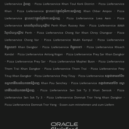
.
.
Lieferservice ភ្នំពេញ
Pizza Lieferservice Khan Toul Kork District
Pizza Lieferservice
.
.
Khan
Pizza Lieferservice ផ្ទះលេខ33ផ្លូវលំភូមិកោះនរាភ្នំពេញ Khan Chbar Ampov
Pizza
.
.
Lieferservice ផ្ទះលេខ33ផ្លូវលំភូមិកោះនរាភ្នំពេញ
Pizza Lieferservice Lvea Aem
Pizza
.
Lieferservice សាលាវិទ្យាល័យឬស្សីកែវ Penh Khan Russey Keo
Pizza Lieferservice សាលា
.
.
វិទ្យាល័យឬស្សីកែវ Penh
Pizza Lieferservice Chong Var Khan Chroy Changvar
Pizza
.
.
Lieferservice Chong Var
Pizza Lieferservice Mukh Kampul
Pizza Lieferservice
.
.
គីឡូរលេខ9 Khan Dangkor
Pizza Lieferservice គីឡូរលេខ9
Pizza Lieferservice Khsach
.
.
Kandal
Pizza Lieferservice Anlong Kngan
Pizza Lieferservice Prey Sar Khan Dangkor
.
.
.
Pizza Lieferservice Prey Sar
Pizza Lieferservice Mophei Buon
Pizza Lieferservice
.
.
Thom Trai Khan Dangkor
Pizza Lieferservice Thom Trai
Pizza Lieferservice Prey
.
.
Tituy Khan Dangkor
Pizza Lieferservice Prey Tituy
Pizza Lieferservice សង្កាត់ចោមចៅទី២
.
ខណ្ឌពោធិ៍សែនជ័យរាជធានីភ្នំពេញ Khan Pou Senchey
Pizza Lieferservice សង្កាត់ចោមចៅទី២ ខណ្ឌ
.
.
ពោធិ៍សែនជ័យរាជធានីភ្នំពេញ
Pizza Lieferservice Sen Sok Ty 3 Khan Sensok
Pizza
.
.
Lieferservice Sen Sok Ty 3
Pizza Lieferservice Domnak Tror Yeng Khan Dangkor
.
Pizza Lieferservice Domnak Tror Yeng
Essen zum mitnehmen und zum Liefern