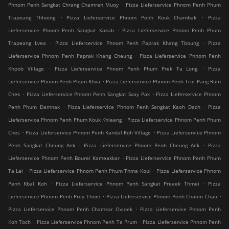
.
Phnom Penh Sangkat Chrang Chamreh Muoy
Pizza Lieferservice Phnom Penh Phum
.
.
Trapeang Thloeng
Pizza Lieferservice Phnom Penh Kouk Chambak
Pizza
.
Lieferservice Phnom Penh Sangkat Kakab
Pizza Lieferservice Phnom Penh Phum
.
.
Trapeang Lvea
Pizza Lieferservice Phnom Penh Paprak Khang Tboung
Pizza
.
Lieferservice Phnom Penh Paprak Khang Cheung
Pizza Lieferservice Phnom Penh
.
.
Khpob Village
Pizza Lieferservice Phnom Penh Phum Prek Ta Long
Pizza
.
Lieferservice Phnom Penh Phum Khva
Pizza Lieferservice Phnom Penh Tror Pang Rum
.
.
Chek
Pizza Lieferservice Phnom Penh Sangkat Svay Pak
Pizza Lieferservice Phnom
.
.
Penh Phum Damnak
Pizza Lieferservice Phnom Penh Sangkat Kaoh Dach
Pizza
.
Lieferservice Phnom Penh Phum Kouk Khleang
Pizza Lieferservice Phnom Penh Phum
.
.
Ches
Pizza Lieferservice Phnom Penh Kandal Koh Village
Pizza Lieferservice Phnom
.
.
Penh Sangkat Cheung Aek
Pizza Lieferservice Phnom Penh Cheung Aek
Pizza
.
Lieferservice Phnom Penh Bourei Kameakkar
Pizza Lieferservice Phnom Penh Phum
.
.
Ta Lei
Pizza Lieferservice Phnom Penh Phum Thma Koul
Pizza Lieferservice Phnom
.
.
Penh Kbal Koh
Pizza Lieferservice Phnom Penh Sangkat Preaek Thmei
Pizza
.
.
Lieferservice Phnom Penh Prey Thom
Pizza Lieferservice Phnom Penh Chaom Chau
.
Pizza Lieferservice Phnom Penh Chamkar Ovloek
Pizza Lieferservice Phnom Penh
.
.
Koh Toch
Pizza Lieferservice Phnom Penh Ta Prum
Pizza Lieferservice Phnom Penh