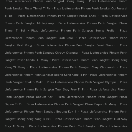
.
Pizza Lieferservice Phnom Penh Sangkat Boeng Reang
Pizza Lieferservice Phnom
.
Penh Sangkat Phsar Thmei Ti Pir
Pizza Lieferservice Phnom Penh Sangkat Ou Ruessei
.
.
Ti Bei
Pizza Lieferservice Phnom Penh Sangkat Phsar Chas
Pizza Lieferservice
.
Phnom Penh Sangkat Mittapheap
Pizza Lieferservice Phnom Penh Sangkat Phsar
.
.
Thmei Ti Bei
Pizza Lieferservice Phnom Penh Sangkat Boeng Prolit
Pizza
.
Lieferservice Phnom Penh Sangkat Srah Chak
Pizza Lieferservice Phnom Penh
.
.
Sangkat Veal Vong
Pizza Lieferservice Phnom Penh Sangkat Voat Phnum
Pizza
.
Lieferservice Phnom Penh Sangkat Chrouy Changva
Pizza Lieferservice Phnom Penh
.
Sangkat Phsar Kandal Ti Muoy
Pizza Lieferservice Phnom Penh Sangkat Boeng Keng
.
.
Kang Ti Muoy
Pizza Lieferservice Phnom Penh Sangkat Chey Chumneah
Pizza
.
Lieferservice Phnom Penh Sangkat Boeng Keng Kang Ti Pir
Pizza Lieferservice Phnom
.
.
Penh Sangkat Chakto Mukh
Pizza Lieferservice Phnom Penh Sangkat Olympic
Pizza
.
Lieferservice Phnom Penh Sangkat Tuol Svay Prey Ti Pir
Pizza Lieferservice Phnom
.
Penh Sangkat Phsar Daeum Kor
Pizza Lieferservice Phnom Penh Sangkat Phsar
.
.
Depou Ti Pir
Pizza Lieferservice Phnom Penh Sangkat Phsar Depou Ti Muoy
Pizza
.
Lieferservice Phnom Penh Sangkat Boeung Kak 1
Pizza Lieferservice Phnom Penh
.
Sangkat Boeng Keng Kang Ti Bei
Pizza Lieferservice Phnom Penh Sangkat Tuol Svay
.
.
Prey Ti Muoy
Pizza Lieferservice Phnom Penh Tuol Sangke
Pizza Lieferservice