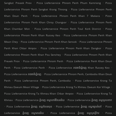
.
.
Sangkat Preaek Pnov
Pizza Lieferservice Phnom Penh Phum Kamrieng
Pizza
.
Lieferservice Phnom Penh Sangkat Krang Thnong
Pizza Lieferservice Phnom Penh
.
.
Khan Doun Penh
Pizza Lieferservice Phnom Penh Khan 7 Makara
Pizza
.
Lieferservice Phnom Penh Khan Chroy Changvar
Pizza Lieferservice Phnom Penh
.
.
Khan Chamkar Mon
Pizza Lieferservice Phnom Penh Toul Kork District
Pizza
.
Lieferservice Phnom Penh Khan Russey Keo
Pizza Lieferservice Phnom Penh Khan
.
.
Mean Chey
Pizza Lieferservice Phnom Penh Khan Sensok
Pizza Lieferservice Phnom
.
.
Penh Khan Chbar Ampov
Pizza Lieferservice Phnom Penh Khan Dangkor
Pizza
.
Lieferservice Phnom Penh Khan Pou Senchey
Pizza Lieferservice Phnom Penh Khan
.
.
Preaek Pnov
Pizza Lieferservice Phnom Penh
Pizza Lieferservice Penh Khan Doun
.
.
.
Penh
Pizza Lieferservice Penh
Pizza Lieferservice រាជធានីភ្នំេពញ Khan Russey Keo
.
Pizza Lieferservice រាជធានីភ្នំេពញ
Pizza Lieferservice Phnom Penh, Cambodia Khan Doun
.
.
Penh
Pizza Lieferservice Phnom Penh, Cambodia
Pizza Lieferservice Krong Ta
.
.
Khmau Daeum Mean Village
Pizza Lieferservice Krong Ta Khmau Daeum Kor Village
.
Pizza Lieferservice Krong Ta Khmau Khan Chbar Ampov
Pizza Lieferservice Krong Ta
.
.
Khmau
Pizza Lieferservice ភ្នំពេញ ខណ្ឌ​ពោធិ៍សែនជ័យ
Pizza Lieferservice ភ្នំពេញ ខណ្ឌទួលគោក
.
.
.
Pizza Lieferservice ភ្នំពេញ ខណ្ឌ​សែនសុខ
Pizza Lieferservice ភ្នំពេញ ខណ្ឌច្បារអំពៅ
Pizza
.
.
Lieferservice ភ្នំពេញ ខណ្ឌមានជ័យ
Pizza Lieferservice ភ្នំពេញ ខណ្ឌ​ឫស្សីកែវ
Pizza