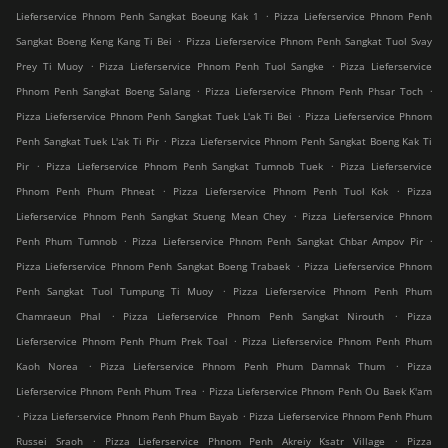
.
Lieferservice Phnom Penh Sangkat Boeung Kak 1
Pizza Lieferservice Phnom Penh
.
Sangkat Boeng Keng Kang Ti Bei
Pizza Lieferservice Phnom Penh Sangkat Tuol Svay
.
.
Prey Ti Muoy
Pizza Lieferservice Phnom Penh Tuol Sangke
Pizza Lieferservice
.
.
Phnom Penh Sangkat Boeng Salang
Pizza Lieferservice Phnom Penh Phsar Toch
.
Pizza Lieferservice Phnom Penh Sangkat Tuek L'ak Ti Bei
Pizza Lieferservice Phnom
.
Penh Sangkat Tuek L'ak Ti Pir
Pizza Lieferservice Phnom Penh Sangkat Boeng Kak Ti
.
.
Pir
Pizza Lieferservice Phnom Penh Sangkat Tumnob Tuek
Pizza Lieferservice
.
.
Phnom Penh Phum Phneat
Pizza Lieferservice Phnom Penh Tuol Kok
Pizza
.
Lieferservice Phnom Penh Sangkat Stueng Mean Chey
Pizza Lieferservice Phnom
.
.
Penh Phum Tumnob
Pizza Lieferservice Phnom Penh Sangkat Chbar Ampov Pir
.
Pizza Lieferservice Phnom Penh Sangkat Boeng Trabaek
Pizza Lieferservice Phnom
.
Penh Sangkat Tuol Tumpung Ti Muoy
Pizza Lieferservice Phnom Penh Phum
.
.
Chamraeun Phal
Pizza Lieferservice Phnom Penh Sangkat Nirouth
Pizza
.
Lieferservice Phnom Penh Phum Prek Toal
Pizza Lieferservice Phnom Penh Phum
.
.
Kaoh Norea
Pizza Lieferservice Phnom Penh Phum Damnak Thum
Pizza
.
Lieferservice Phnom Penh Phum Trea
Pizza Lieferservice Phnom Penh Ou Baek K'am
.
.
Pizza Lieferservice Phnom Penh Phum Bayab
Pizza Lieferservice Phnom Penh Phum
.
.
Russei Sraoh
Pizza Lieferservice Phnom Penh Akreiy Ksatr Village
Pizza