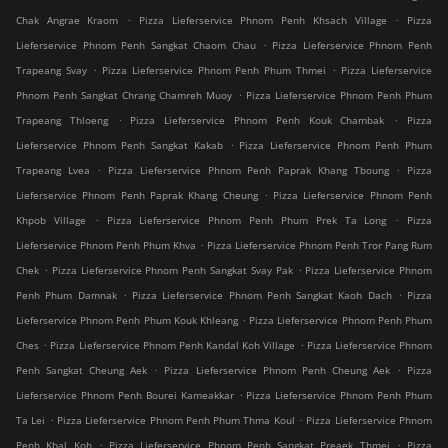
.
.
Chak Angrae Kraom
Pizza Lieferservice Phnom Penh Khsach Village
Pizza
.
Lieferservice Phnom Penh Sangkat Chaom Chau
Pizza Lieferservice Phnom Penh
.
.
Trapeang Svay
Pizza Lieferservice Phnom Penh Phum Thmei
Pizza Lieferservice
.
Phnom Penh Sangkat Chrang Chamreh Muoy
Pizza Lieferservice Phnom Penh Phum
.
.
Trapeang Thloeng
Pizza Lieferservice Phnom Penh Kouk Chambak
Pizza
.
Lieferservice Phnom Penh Sangkat Kakab
Pizza Lieferservice Phnom Penh Phum
.
.
Trapeang Lvea
Pizza Lieferservice Phnom Penh Paprak Khang Tboung
Pizza
.
Lieferservice Phnom Penh Paprak Khang Cheung
Pizza Lieferservice Phnom Penh
.
.
Khpob Village
Pizza Lieferservice Phnom Penh Phum Prek Ta Long
Pizza
.
Lieferservice Phnom Penh Phum Khva
Pizza Lieferservice Phnom Penh Tror Pang Rum
.
.
Chek
Pizza Lieferservice Phnom Penh Sangkat Svay Pak
Pizza Lieferservice Phnom
.
.
Penh Phum Damnak
Pizza Lieferservice Phnom Penh Sangkat Kaoh Dach
Pizza
.
Lieferservice Phnom Penh Phum Kouk Khleang
Pizza Lieferservice Phnom Penh Phum
.
.
Ches
Pizza Lieferservice Phnom Penh Kandal Koh Village
Pizza Lieferservice Phnom
.
.
Penh Sangkat Cheung Aek
Pizza Lieferservice Phnom Penh Cheung Aek
Pizza
.
Lieferservice Phnom Penh Bourei Kameakkar
Pizza Lieferservice Phnom Penh Phum
.
.
Ta Lei
Pizza Lieferservice Phnom Penh Phum Thma Koul
Pizza Lieferservice Phnom
.
.
Penh Kbal Koh
Pizza Lieferservice Phnom Penh Sangkat Preaek Thmei
Pizza