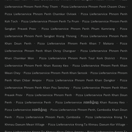
.
.
Lieferservice Phnom Penh Prey Thom
Pizza Lieferservice Phnom Penh Chaom Chau
.
Pizza Lieferservice Phnom Penh Chamkar Ovloek
Pizza Lieferservice Phnom Penh
.
.
Koh Toch
Pizza Lieferservice Phnom Penh Ta Prum
Pizza Lieferservice Phnom Penh
.
.
Sangkat Preaek Pnov
Pizza Lieferservice Phnom Penh Phum Kamrieng
Pizza
.
Lieferservice Phnom Penh Sangkat Krang Thnong
Pizza Lieferservice Phnom Penh
.
.
Khan Doun Penh
Pizza Lieferservice Phnom Penh Khan 7 Makara
Pizza
.
Lieferservice Phnom Penh Khan Chroy Changvar
Pizza Lieferservice Phnom Penh
.
.
Khan Chamkar Mon
Pizza Lieferservice Phnom Penh Toul Kork District
Pizza
.
Lieferservice Phnom Penh Khan Russey Keo
Pizza Lieferservice Phnom Penh Khan
.
.
Mean Chey
Pizza Lieferservice Phnom Penh Khan Sensok
Pizza Lieferservice Phnom
.
.
Penh Khan Chbar Ampov
Pizza Lieferservice Phnom Penh Khan Dangkor
Pizza
.
Lieferservice Phnom Penh Khan Pou Senchey
Pizza Lieferservice Phnom Penh Khan
.
.
Preaek Pnov
Pizza Lieferservice Phnom Penh
Pizza Lieferservice Penh Khan Doun
.
.
.
Penh
Pizza Lieferservice Penh
Pizza Lieferservice រាជធានីភ្នំេពញ Khan Russey Keo
.
Pizza Lieferservice រាជធានីភ្នំេពញ
Pizza Lieferservice Phnom Penh, Cambodia Khan Doun
.
.
Penh
Pizza Lieferservice Phnom Penh, Cambodia
Pizza Lieferservice Krong Ta
.
.
Khmau Daeum Mean Village
Pizza Lieferservice Krong Ta Khmau Daeum Kor Village
.
Pizza Lieferservice Krong Ta Khmau Khan Chbar Ampov
Pizza Lieferservice Krong Ta