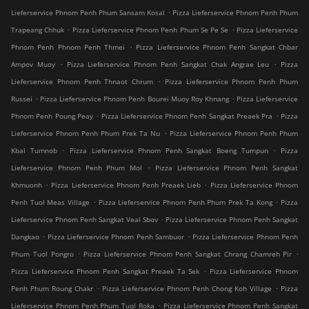
.
Lieferservice Phnom Penh Phum Sansam Kosal
Pizza Lieferservice Phnom Penh Phum
.
.
Trapeang Chhuk
Pizza Lieferservice Phnom Penh Phum Se Pe Se
Pizza Lieferservice
.
Phnom Penh Phnom Penh Thmei
Pizza Lieferservice Phnom Penh Sangkat Chbar
.
.
Ampov Muoy
Pizza Lieferservice Phnom Penh Sangkat Chak Angrae Leu
Pizza
.
Lieferservice Phnom Penh Thnaot Chrum
Pizza Lieferservice Phnom Penh Phum
.
.
Russei
Pizza Lieferservice Phnom Penh Bourei Muoy Roy Khnang
Pizza Lieferservice
.
.
Phnom Penh Poung Peay
Pizza Lieferservice Phnom Penh Sangkat Preaek Pra
Pizza
.
Lieferservice Phnom Penh Phum Prek Ta Nu
Pizza Lieferservice Phnom Penh Phum
.
.
Kbal Tumnob
Pizza Lieferservice Phnom Penh Sangkat Boeng Tumpun
Pizza
.
Lieferservice Phnom Penh Phum Mol
Pizza Lieferservice Phnom Penh Sangkat
.
.
Khmuonh
Pizza Lieferservice Phnom Penh Preaek Lieb
Pizza Lieferservice Phnom
.
.
Penh Tuol Meas Village
Pizza Lieferservice Phnom Penh Phum Prek Ta Kong
Pizza
.
Lieferservice Phnom Penh Sangkat Veal Sbov
Pizza Lieferservice Phnom Penh Sangkat
.
.
Dangkao
Pizza Lieferservice Phnom Penh Sambuor
Pizza Lieferservice Phnom Penh
.
.
Phum Tuol Pongro
Pizza Lieferservice Phnom Penh Sangkat Chrang Chamreh Pir
.
Pizza Lieferservice Phnom Penh Sangkat Preaek Ta Sek
Pizza Lieferservice Phnom
.
.
Penh Phum Roung Chakr
Pizza Lieferservice Phnom Penh Chong Koh Village
Pizza
.
Lieferservice Phnom Penh Phum Tuol Roka
Pizza Lieferservice Phnom Penh Sangkat