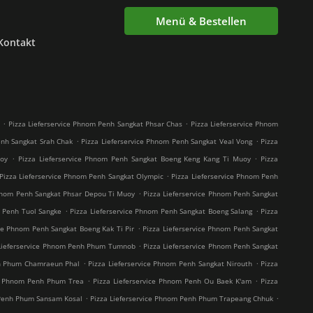
Menü & Bestellen
Kontakt
.
.
i
Pizza Lieferservice Phnom Penh Sangkat Phsar Chas
Pizza Lieferservice Phnom
.
.
enh Sangkat Srah Chak
Pizza Lieferservice Phnom Penh Sangkat Veal Vong
Pizza
.
.
uoy
Pizza Lieferservice Phnom Penh Sangkat Boeng Keng Kang Ti Muoy
Pizza
.
Pizza Lieferservice Phnom Penh Sangkat Olympic
Pizza Lieferservice Phnom Penh
.
Phnom Penh Sangkat Phsar Depou Ti Muoy
Pizza Lieferservice Phnom Penh Sangkat
.
.
m Penh Tuol Sangke
Pizza Lieferservice Phnom Penh Sangkat Boeng Salang
Pizza
.
ice Phnom Penh Sangkat Boeng Kak Ti Pir
Pizza Lieferservice Phnom Penh Sangkat
.
 Lieferservice Phnom Penh Phum Tumnob
Pizza Lieferservice Phnom Penh Sangkat
.
.
nh Phum Chamraeun Phal
Pizza Lieferservice Phnom Penh Sangkat Nirouth
Pizza
.
.
ce Phnom Penh Phum Trea
Pizza Lieferservice Phnom Penh Ou Baek K'am
Pizza
.
.
 Penh Phum Sansam Kosal
Pizza Lieferservice Phnom Penh Phum Trapeang Chhuk