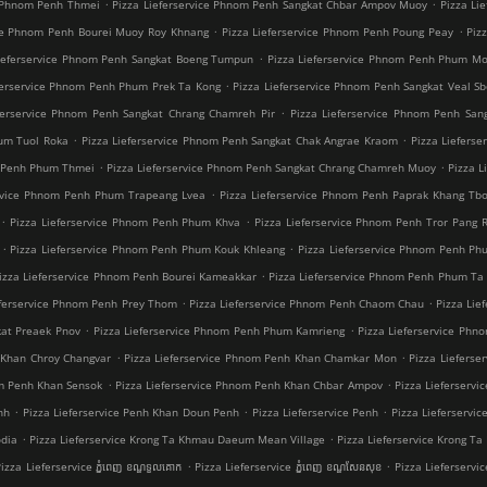
.
.
h Phnom Penh Thmei
Pizza Lieferservice Phnom Penh Sangkat Chbar Ampov Muoy
Pizza Li
.
.
ice Phnom Penh Bourei Muoy Roy Khnang
Pizza Lieferservice Phnom Penh Poung Peay
Piz
.
Lieferservice Phnom Penh Sangkat Boeng Tumpun
Pizza Lieferservice Phnom Penh Phum Mo
.
ferservice Phnom Penh Phum Prek Ta Kong
Pizza Lieferservice Phnom Penh Sangkat Veal Sb
.
ferservice Phnom Penh Sangkat Chrang Chamreh Pir
Pizza Lieferservice Phnom Penh San
.
.
hum Tuol Roka
Pizza Lieferservice Phnom Penh Sangkat Chak Angrae Kraom
Pizza Liefers
.
.
m Penh Phum Thmei
Pizza Lieferservice Phnom Penh Sangkat Chrang Chamreh Muoy
Pizza 
.
ervice Phnom Penh Phum Trapeang Lvea
Pizza Lieferservice Phnom Penh Paprak Khang Tb
.
.
Pizza Lieferservice Phnom Penh Phum Khva
Pizza Lieferservice Phnom Penh Tror Pang
.
.
Pizza Lieferservice Phnom Penh Phum Kouk Khleang
Pizza Lieferservice Phnom Penh Ph
.
izza Lieferservice Phnom Penh Bourei Kameakkar
Pizza Lieferservice Phnom Penh Phum Ta 
.
.
eferservice Phnom Penh Prey Thom
Pizza Lieferservice Phnom Penh Chaom Chau
Pizza Li
.
.
kat Preaek Pnov
Pizza Lieferservice Phnom Penh Phum Kamrieng
Pizza Lieferservice Phn
.
.
 Khan Chroy Changvar
Pizza Lieferservice Phnom Penh Khan Chamkar Mon
Pizza Lieferse
.
.
om Penh Khan Sensok
Pizza Lieferservice Phnom Penh Khan Chbar Ampov
Pizza Lieferserv
.
.
.
nh
Pizza Lieferservice Penh Khan Doun Penh
Pizza Lieferservice Penh
Pizza Lieferservice
.
.
odia
Pizza Lieferservice Krong Ta Khmau Daeum Mean Village
Pizza Lieferservice Krong T
.
.
izza Lieferservice ភ្នំពេញ ខណ្ឌទួលគោក
Pizza Lieferservice ភ្នំពេញ ខណ្ឌ​សែនសុខ
Pizza Lieferservice 