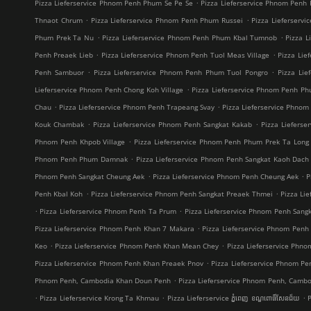
.
Pizza Lieferservice Phnom Penh Phum Se Pe Se
Pizza Lieferservice Phnom Pen
.
.
Thnaot Chrum
Pizza Lieferservice Phnom Penh Phum Russei
Pizza Lieferserv
.
.
Phum Prek Ta Nu
Pizza Lieferservice Phnom Penh Phum Kbal Tumnob
Pizza 
.
.
Penh Preaek Lieb
Pizza Lieferservice Phnom Penh Tuol Meas Village
Pizza Lie
.
.
Penh Sambuor
Pizza Lieferservice Phnom Penh Phum Tuol Pongro
Pizza Lie
.
Lieferservice Phnom Penh Chong Koh Village
Pizza Lieferservice Phnom Penh P
.
.
Chau
Pizza Lieferservice Phnom Penh Trapeang Svay
Pizza Lieferservice Phno
.
.
Kouk Chambak
Pizza Lieferservice Phnom Penh Sangkat Kakab
Pizza Liefers
.
Phnom Penh Khpob Village
Pizza Lieferservice Phnom Penh Phum Prek Ta Long
.
Phnom Penh Phum Damnak
Pizza Lieferservice Phnom Penh Sangkat Kaoh Dach
.
.
Phnom Penh Sangkat Cheung Aek
Pizza Lieferservice Phnom Penh Cheung Aek
P
.
.
Penh Kbal Koh
Pizza Lieferservice Phnom Penh Sangkat Preaek Thmei
Pizza Li
.
.
Pizza Lieferservice Phnom Penh Ta Prum
Pizza Lieferservice Phnom Penh Sang
.
Pizza Lieferservice Phnom Penh Khan 7 Makara
Pizza Lieferservice Phnom Penh
.
.
Keo
Pizza Lieferservice Phnom Penh Khan Mean Chey
Pizza Lieferservice Phn
.
Pizza Lieferservice Phnom Penh Khan Preaek Pnov
Pizza Lieferservice Phnom Pe
.
Phnom Penh, Cambodia Khan Doun Penh
Pizza Lieferservice Phnom Penh, Camb
.
.
.
Pizza Lieferservice Krong Ta Khmau
Pizza Lieferservice ភ្នំពេញ ខណ្ឌ​ពោធិ៍សែនជ័យ
P