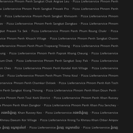
.
eferservice Phnom Penh Sangkat Chak Angrae Leu
Pizza Lieferservice Phnom Penh
.
za Lieferservice Phnom Penh Sangkat Preaek Pra
Pizza Lieferservice Phnom Penh
.
.
l
Pizza Lieferservice Phnom Penh Sangkat Khmuonh
Pizza Lieferservice Phnom
.
.
ov
Pizza Lieferservice Phnom Penh Sangkat Dangkao
Pizza Lieferservice Phnom
.
.
gkat Preaek Ta Sek
Pizza Lieferservice Phnom Penh Phum Roung Chakr
Pizza
.
ervice Phnom Penh Khsach Village
Pizza Lieferservice Phnom Penh Sangkat Chaom
.
Lieferservice Phnom Penh Phum Trapeang Thloeng
Pizza Lieferservice Phnom Penh
.
.
oung
Pizza Lieferservice Phnom Penh Paprak Khang Cheung
Pizza Lieferservice
.
.
 Rum Chek
Pizza Lieferservice Phnom Penh Sangkat Svay Pak
Pizza Lieferservice
.
.
um Ches
Pizza Lieferservice Phnom Penh Kandal Koh Village
Pizza Lieferservice
.
.
Lei
Pizza Lieferservice Phnom Penh Phum Thma Koul
Pizza Lieferservice Phnom
.
eferservice Phnom Penh Chamkar Ovloek
Pizza Lieferservice Phnom Penh Koh Toch
.
.
om Penh Sangkat Krang Thnong
Pizza Lieferservice Phnom Penh Khan Doun Penh
.
rvice Phnom Penh Toul Kork District
Pizza Lieferservice Phnom Penh Khan Russey
.
.
ice Phnom Penh Khan Dangkor
Pizza Lieferservice Phnom Penh Khan Pou Senchey
.
.
 រាជធានីភ្នំេពញ Khan Russey Keo
Pizza Lieferservice រាជធានីភ្នំេពញ
Pizza Lieferservice
.
a Khmau Daeum Kor Village
Pizza Lieferservice Krong Ta Khmau Khan Chbar Ampov
.
.
ភ្នំពេញ ខណ្ឌច្បារអំពៅ
Pizza Lieferservice ភ្នំពេញ ខណ្ឌមានជ័យ
Pizza Lieferservice ភ្នំពេញ