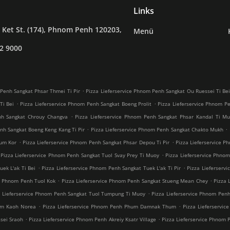
Links
Ket St. (174), Phnom Penh 120203,
Menü
2 9000
.
 Penh Sangkat Phsar Thmei Ti Pir
Pizza Lieferservice Phnom Penh Sangkat Ou Ruessei Ti Be
.
.
Ti Bei
Pizza Lieferservice Phnom Penh Sangkat Boeng Prolit
Pizza Lieferservice Phnom P
.
nh Sangkat Chrouy Changva
Pizza Lieferservice Phnom Penh Sangkat Phsar Kandal Ti M
.
.
nh Sangkat Boeng Keng Kang Ti Pir
Pizza Lieferservice Phnom Penh Sangkat Chakto Mukh
.
.
eum Kor
Pizza Lieferservice Phnom Penh Sangkat Phsar Depou Ti Pir
Pizza Lieferservice 
.
Pizza Lieferservice Phnom Penh Sangkat Tuol Svay Prey Ti Muoy
Pizza Lieferservice Phno
.
.
ek L'ak Ti Bei
Pizza Lieferservice Phnom Penh Sangkat Tuek L'ak Ti Pir
Pizza Lieferserv
.
.
ce Phnom Penh Tuol Kok
Pizza Lieferservice Phnom Penh Sangkat Stueng Mean Chey
Pizza
.
a Lieferservice Phnom Penh Sangkat Tuol Tumpung Ti Muoy
Pizza Lieferservice Phnom Pe
.
.
um Kaoh Norea
Pizza Lieferservice Phnom Penh Phum Damnak Thum
Pizza Lieferservi
.
.
sei Sraoh
Pizza Lieferservice Phnom Penh Akreiy Ksatr Village
Pizza Lieferservice Phnom