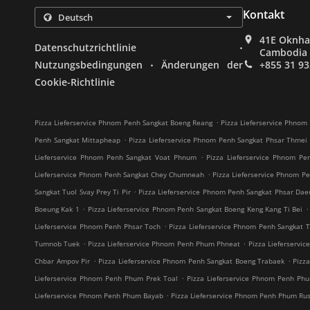
Kontakt
41E Oknha 
.
Datenschutzrichtlinie
Cambodia
.
Nutzungsbedingungen
Änderungen der
+855 31 93
Cookie-Richtlinie
.
Pizza Lieferservice Phnom Penh Sangkat Boeng Reang
Pizza Lieferservice Phnom
.
Penh Sangkat Mittapheap
Pizza Lieferservice Phnom Penh Sangkat Phsar Thmei 
.
Lieferservice Phnom Penh Sangkat Voat Phnum
Pizza Lieferservice Phnom Pe
.
Lieferservice Phnom Penh Sangkat Chey Chumneah
Pizza Lieferservice Phnom Pe
.
Sangkat Tuol Svay Prey Ti Pir
Pizza Lieferservice Phnom Penh Sangkat Phsar Da
.
.
Boeung Kak 1
Pizza Lieferservice Phnom Penh Sangkat Boeng Keng Kang Ti Bei
.
Lieferservice Phnom Penh Phsar Toch
Pizza Lieferservice Phnom Penh Sangkat Tu
.
.
Tumnob Tuek
Pizza Lieferservice Phnom Penh Phum Phneat
Pizza Lieferservi
.
.
Chbar Ampov Pir
Pizza Lieferservice Phnom Penh Sangkat Boeng Trabaek
Pizz
.
Lieferservice Phnom Penh Phum Prek Toal
Pizza Lieferservice Phnom Penh Ph
.
Lieferservice Phnom Penh Phum Bayab
Pizza Lieferservice Phnom Penh Phum Rus