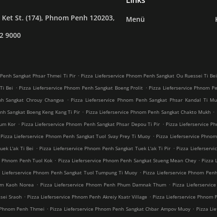
Links
Ket St. (174), Phnom Penh 120203,
Menü
2 9000
.
 Penh Sangkat Phsar Thmei Ti Pir
Pizza Lieferservice Phnom Penh Sangkat Ou Ruessei Ti Be
.
.
Ti Bei
Pizza Lieferservice Phnom Penh Sangkat Boeng Prolit
Pizza Lieferservice Phnom P
.
nh Sangkat Chrouy Changva
Pizza Lieferservice Phnom Penh Sangkat Phsar Kandal Ti M
.
.
nh Sangkat Boeng Keng Kang Ti Pir
Pizza Lieferservice Phnom Penh Sangkat Chakto Mukh
.
.
eum Kor
Pizza Lieferservice Phnom Penh Sangkat Phsar Depou Ti Pir
Pizza Lieferservice 
.
Pizza Lieferservice Phnom Penh Sangkat Tuol Svay Prey Ti Muoy
Pizza Lieferservice Phno
.
.
ek L'ak Ti Bei
Pizza Lieferservice Phnom Penh Sangkat Tuek L'ak Ti Pir
Pizza Lieferserv
.
.
ce Phnom Penh Tuol Kok
Pizza Lieferservice Phnom Penh Sangkat Stueng Mean Chey
Pizza
.
a Lieferservice Phnom Penh Sangkat Tuol Tumpung Ti Muoy
Pizza Lieferservice Phnom Pe
.
.
um Kaoh Norea
Pizza Lieferservice Phnom Penh Phum Damnak Thum
Pizza Lieferservi
.
.
sei Sraoh
Pizza Lieferservice Phnom Penh Akreiy Ksatr Village
Pizza Lieferservice Phnom
.
.
h Phnom Penh Thmei
Pizza Lieferservice Phnom Penh Sangkat Chbar Ampov Muoy
Pizza Li