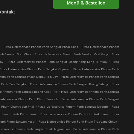
Menü & Bestellen
Kontakt
.
.
i
Pizza Lieferservice Phnom Penh Sangkat Phsar Chas
Pizza Lieferservice Phnom
.
.
enh Sangkat Srah Chak
Pizza Lieferservice Phnom Penh Sangkat Veal Vong
Pizza
.
.
uoy
Pizza Lieferservice Phnom Penh Sangkat Boeng Keng Kang Ti Muoy
Pizza
.
Pizza Lieferservice Phnom Penh Sangkat Olympic
Pizza Lieferservice Phnom Penh
.
Phnom Penh Sangkat Phsar Depou Ti Muoy
Pizza Lieferservice Phnom Penh Sangkat
.
.
m Penh Tuol Sangke
Pizza Lieferservice Phnom Penh Sangkat Boeng Salang
Pizza
.
ice Phnom Penh Sangkat Boeng Kak Ti Pir
Pizza Lieferservice Phnom Penh Sangkat
.
 Lieferservice Phnom Penh Phum Tumnob
Pizza Lieferservice Phnom Penh Sangkat
.
.
nh Phum Chamraeun Phal
Pizza Lieferservice Phnom Penh Sangkat Nirouth
Pizza
.
.
ce Phnom Penh Phum Trea
Pizza Lieferservice Phnom Penh Ou Baek K'am
Pizza
.
.
 Penh Phum Sansam Kosal
Pizza Lieferservice Phnom Penh Phum Trapeang Chhuk
.
eferservice Phnom Penh Sangkat Chak Angrae Leu
Pizza Lieferservice Phnom Penh