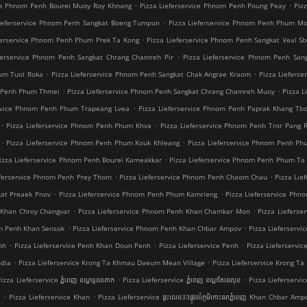
.
.
ice Phnom Penh Bourei Muoy Roy Khnang
Pizza Lieferservice Phnom Penh Poung Peay
Piz
.
Lieferservice Phnom Penh Sangkat Boeng Tumpun
Pizza Lieferservice Phnom Penh Phum Mo
.
ferservice Phnom Penh Phum Prek Ta Kong
Pizza Lieferservice Phnom Penh Sangkat Veal Sb
.
ferservice Phnom Penh Sangkat Chrang Chamreh Pir
Pizza Lieferservice Phnom Penh San
.
.
hum Tuol Roka
Pizza Lieferservice Phnom Penh Sangkat Chak Angrae Kraom
Pizza Liefers
.
.
m Penh Phum Thmei
Pizza Lieferservice Phnom Penh Sangkat Chrang Chamreh Muoy
Pizza 
.
ervice Phnom Penh Phum Trapeang Lvea
Pizza Lieferservice Phnom Penh Paprak Khang Tb
.
.
Pizza Lieferservice Phnom Penh Phum Khva
Pizza Lieferservice Phnom Penh Tror Pang
.
.
Pizza Lieferservice Phnom Penh Phum Kouk Khleang
Pizza Lieferservice Phnom Penh Ph
.
izza Lieferservice Phnom Penh Bourei Kameakkar
Pizza Lieferservice Phnom Penh Phum Ta 
.
.
eferservice Phnom Penh Prey Thom
Pizza Lieferservice Phnom Penh Chaom Chau
Pizza Li
.
.
kat Preaek Pnov
Pizza Lieferservice Phnom Penh Phum Kamrieng
Pizza Lieferservice Phn
.
.
 Khan Chroy Changvar
Pizza Lieferservice Phnom Penh Khan Chamkar Mon
Pizza Lieferse
.
.
om Penh Khan Sensok
Pizza Lieferservice Phnom Penh Khan Chbar Ampov
Pizza Lieferserv
.
.
.
nh
Pizza Lieferservice Penh Khan Doun Penh
Pizza Lieferservice Penh
Pizza Lieferservice
.
.
odia
Pizza Lieferservice Krong Ta Khmau Daeum Mean Village
Pizza Lieferservice Krong T
.
.
izza Lieferservice ភ្នំពេញ ខណ្ឌទួលគោក
Pizza Lieferservice ភ្នំពេញ ខណ្ឌ​សែនសុខ
Pizza Lieferservice 
.
.
t
Pizza Lieferservice Khan
Pizza Lieferservice ផ្ទះលេខ33ផ្លូវលំភូមិកោះនរាភ្នំពេញ Khan Chbar Amp