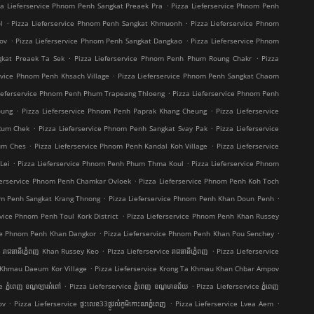
.
za Lieferservice Phnom Penh Sangkat Preaek Pra
Pizza Lieferservice Phnom Penh
.
.
l
Pizza Lieferservice Phnom Penh Sangkat Khmuonh
Pizza Lieferservice Phnom
.
.
ov
Pizza Lieferservice Phnom Penh Sangkat Dangkao
Pizza Lieferservice Phnom
.
.
gkat Preaek Ta Sek
Pizza Lieferservice Phnom Penh Phum Roung Chakr
Pizza
.
ervice Phnom Penh Khsach Village
Pizza Lieferservice Phnom Penh Sangkat Chaom
.
Lieferservice Phnom Penh Phum Trapeang Thloeng
Pizza Lieferservice Phnom Penh
.
.
oung
Pizza Lieferservice Phnom Penh Paprak Khang Cheung
Pizza Lieferservice
.
.
 Rum Chek
Pizza Lieferservice Phnom Penh Sangkat Svay Pak
Pizza Lieferservice
.
.
um Ches
Pizza Lieferservice Phnom Penh Kandal Koh Village
Pizza Lieferservice
.
.
Lei
Pizza Lieferservice Phnom Penh Phum Thma Koul
Pizza Lieferservice Phnom
.
eferservice Phnom Penh Chamkar Ovloek
Pizza Lieferservice Phnom Penh Koh Toch
.
.
om Penh Sangkat Krang Thnong
Pizza Lieferservice Phnom Penh Khan Doun Penh
.
rvice Phnom Penh Toul Kork District
Pizza Lieferservice Phnom Penh Khan Russey
.
.
ice Phnom Penh Khan Dangkor
Pizza Lieferservice Phnom Penh Khan Pou Senchey
.
.
 រាជធានីភ្នំេពញ Khan Russey Keo
Pizza Lieferservice រាជធានីភ្នំេពញ
Pizza Lieferservice
.
a Khmau Daeum Kor Village
Pizza Lieferservice Krong Ta Khmau Khan Chbar Ampov
.
.
ភ្នំពេញ ខណ្ឌច្បារអំពៅ
Pizza Lieferservice ភ្នំពេញ ខណ្ឌមានជ័យ
Pizza Lieferservice ភ្នំពេញ
.
.
.
ov
Pizza Lieferservice ផ្ទះលេខ33ផ្លូវលំភូមិកោះនរាភ្នំពេញ
Pizza Lieferservice Lvea Aem