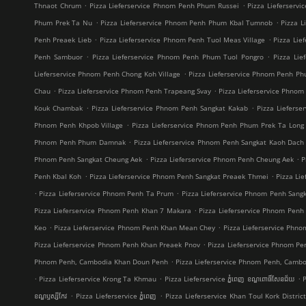
.
.
Thnaot Chrum
Pizza Lieferservice Phnom Penh Phum Russei
Pizza Lieferserv
.
.
Phum Prek Ta Nu
Pizza Lieferservice Phnom Penh Phum Kbal Tumnob
Pizza 
.
.
Penh Preaek Lieb
Pizza Lieferservice Phnom Penh Tuol Meas Village
Pizza Lie
.
.
Penh Sambuor
Pizza Lieferservice Phnom Penh Phum Tuol Pongro
Pizza Lie
.
Lieferservice Phnom Penh Chong Koh Village
Pizza Lieferservice Phnom Penh P
.
.
Chau
Pizza Lieferservice Phnom Penh Trapeang Svay
Pizza Lieferservice Phno
.
.
Kouk Chambak
Pizza Lieferservice Phnom Penh Sangkat Kakab
Pizza Liefers
.
Phnom Penh Khpob Village
Pizza Lieferservice Phnom Penh Phum Prek Ta Long
.
Phnom Penh Phum Damnak
Pizza Lieferservice Phnom Penh Sangkat Kaoh Dach
.
.
Phnom Penh Sangkat Cheung Aek
Pizza Lieferservice Phnom Penh Cheung Aek
P
.
.
Penh Kbal Koh
Pizza Lieferservice Phnom Penh Sangkat Preaek Thmei
Pizza Li
.
.
Pizza Lieferservice Phnom Penh Ta Prum
Pizza Lieferservice Phnom Penh Sang
.
Pizza Lieferservice Phnom Penh Khan 7 Makara
Pizza Lieferservice Phnom Penh
.
.
Keo
Pizza Lieferservice Phnom Penh Khan Mean Chey
Pizza Lieferservice Phn
.
Pizza Lieferservice Phnom Penh Khan Preaek Pnov
Pizza Lieferservice Phnom Pe
.
Phnom Penh, Cambodia Khan Doun Penh
Pizza Lieferservice Phnom Penh, Camb
.
.
.
Pizza Lieferservice Krong Ta Khmau
Pizza Lieferservice ភ្នំពេញ ខណ្ឌ​ពោធិ៍សែនជ័យ
P
.
.
ខណ្ឌ​ឫស្សីកែវ
Pizza Lieferservice ភ្នំពេញ
Pizza Lieferservice Khan Toul Kork Distric