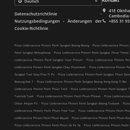
Kontakt
41E Oknha 
.
Datenschutzrichtlinie
Cambodia
.
Nutzungsbedingungen
Änderungen der
+855 31 93
Cookie-Richtlinie
.
Pizza Lieferservice Phnom Penh Sangkat Boeng Reang
Pizza Lieferservice Phnom
.
Penh Sangkat Mittapheap
Pizza Lieferservice Phnom Penh Sangkat Phsar Thmei 
.
Lieferservice Phnom Penh Sangkat Voat Phnum
Pizza Lieferservice Phnom Pe
.
Lieferservice Phnom Penh Sangkat Chey Chumneah
Pizza Lieferservice Phnom Pe
.
Sangkat Tuol Svay Prey Ti Pir
Pizza Lieferservice Phnom Penh Sangkat Phsar Da
.
.
Boeung Kak 1
Pizza Lieferservice Phnom Penh Sangkat Boeng Keng Kang Ti Bei
.
Lieferservice Phnom Penh Phsar Toch
Pizza Lieferservice Phnom Penh Sangkat Tu
.
.
Tumnob Tuek
Pizza Lieferservice Phnom Penh Phum Phneat
Pizza Lieferservi
.
.
Chbar Ampov Pir
Pizza Lieferservice Phnom Penh Sangkat Boeng Trabaek
Pizz
.
Lieferservice Phnom Penh Phum Prek Toal
Pizza Lieferservice Phnom Penh Ph
.
Lieferservice Phnom Penh Phum Bayab
Pizza Lieferservice Phnom Penh Phum Rus
.
Pizza Lieferservice Phnom Penh Phum Se Pe Se
Pizza Lieferservice Phnom Pen