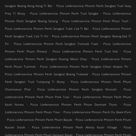
.
Sangkat Boeng Keng Kang Ti Bei
Pizza Lieferservice Phnom Penh Sangkat Tuol Svay
.
.
Prey Ti Muoy
Pizza Lieferservice Phnom Penh Tuol Sangke
Pizza Lieferservice
.
.
Phnom Penh Sangkat Boeng Salang
Pizza Lieferservice Phnom Penh Phsar Toch
.
Pizza Lieferservice Phnom Penh Sangkat Tuek L'ak Ti Bei
Pizza Lieferservice Phnom
.
Penh Sangkat Tuek L'ak Ti Pir
Pizza Lieferservice Phnom Penh Sangkat Boeng Kak Ti
.
.
Pir
Pizza Lieferservice Phnom Penh Sangkat Tumnob Tuek
Pizza Lieferservice
.
.
Phnom Penh Phum Phneat
Pizza Lieferservice Phnom Penh Tuol Kok
Pizza
.
Lieferservice Phnom Penh Sangkat Stueng Mean Chey
Pizza Lieferservice Phnom
.
.
Penh Phum Tumnob
Pizza Lieferservice Phnom Penh Sangkat Chbar Ampov Pir
.
Pizza Lieferservice Phnom Penh Sangkat Boeng Trabaek
Pizza Lieferservice Phnom
.
Penh Sangkat Tuol Tumpung Ti Muoy
Pizza Lieferservice Phnom Penh Phum
.
.
Chamraeun Phal
Pizza Lieferservice Phnom Penh Sangkat Nirouth
Pizza
.
Lieferservice Phnom Penh Phum Prek Toal
Pizza Lieferservice Phnom Penh Phum
.
.
Kaoh Norea
Pizza Lieferservice Phnom Penh Phum Damnak Thum
Pizza
.
Lieferservice Phnom Penh Phum Trea
Pizza Lieferservice Phnom Penh Ou Baek K'am
.
.
Pizza Lieferservice Phnom Penh Phum Bayab
Pizza Lieferservice Phnom Penh Phum
.
.
Russei Sraoh
Pizza Lieferservice Phnom Penh Akreiy Ksatr Village
Pizza
.
Lieferservice Phnom Penh Phum Sansam Kosal
Pizza Lieferservice Phnom Penh Phum