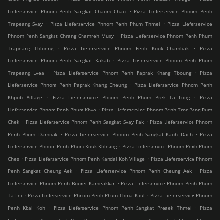
.
Lieferservice Phnom Penh Sangkat Chaom Chau
Pizza Lieferservice Phnom Penh
.
.
Trapeang Svay
Pizza Lieferservice Phnom Penh Phum Thmei
Pizza Lieferservice
.
Phnom Penh Sangkat Chrang Chamreh Muoy
Pizza Lieferservice Phnom Penh Phum
.
.
Trapeang Thloeng
Pizza Lieferservice Phnom Penh Kouk Chambak
Pizza
.
Lieferservice Phnom Penh Sangkat Kakab
Pizza Lieferservice Phnom Penh Phum
.
.
Trapeang Lvea
Pizza Lieferservice Phnom Penh Paprak Khang Tboung
Pizza
.
Lieferservice Phnom Penh Paprak Khang Cheung
Pizza Lieferservice Phnom Penh
.
.
Khpob Village
Pizza Lieferservice Phnom Penh Phum Prek Ta Long
Pizza
.
Lieferservice Phnom Penh Phum Khva
Pizza Lieferservice Phnom Penh Tror Pang Rum
.
.
Chek
Pizza Lieferservice Phnom Penh Sangkat Svay Pak
Pizza Lieferservice Phnom
.
.
Penh Phum Damnak
Pizza Lieferservice Phnom Penh Sangkat Kaoh Dach
Pizza
.
Lieferservice Phnom Penh Phum Kouk Khleang
Pizza Lieferservice Phnom Penh Phum
.
.
Ches
Pizza Lieferservice Phnom Penh Kandal Koh Village
Pizza Lieferservice Phnom
.
.
Penh Sangkat Cheung Aek
Pizza Lieferservice Phnom Penh Cheung Aek
Pizza
.
Lieferservice Phnom Penh Bourei Kameakkar
Pizza Lieferservice Phnom Penh Phum
.
.
Ta Lei
Pizza Lieferservice Phnom Penh Phum Thma Koul
Pizza Lieferservice Phnom
.
.
Penh Kbal Koh
Pizza Lieferservice Phnom Penh Sangkat Preaek Thmei
Pizza
.
.