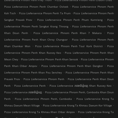
Lieferservice Phnom Penh Prey Thom
Pizza Lieferservice Phnom Penh Chaom Chau
.
Pizza Lieferservice Phnom Penh Chamkar Ovloek
Pizza Lieferservice Phnom Penh
.
.
Koh Toch
Pizza Lieferservice Phnom Penh Ta Prum
Pizza Lieferservice Phnom Penh
.
.
Sangkat Preaek Pnov
Pizza Lieferservice Phnom Penh Phum Kamrieng
Pizza
.
Lieferservice Phnom Penh Sangkat Krang Thnong
Pizza Lieferservice Phnom Penh
.
.
Khan Doun Penh
Pizza Lieferservice Phnom Penh Khan 7 Makara
Pizza
.
Lieferservice Phnom Penh Khan Chroy Changvar
Pizza Lieferservice Phnom Penh
.
.
Khan Chamkar Mon
Pizza Lieferservice Phnom Penh Toul Kork District
Pizza
.
Lieferservice Phnom Penh Khan Russey Keo
Pizza Lieferservice Phnom Penh Khan
.
.
Mean Chey
Pizza Lieferservice Phnom Penh Khan Sensok
Pizza Lieferservice Phnom
.
.
Penh Khan Chbar Ampov
Pizza Lieferservice Phnom Penh Khan Dangkor
Pizza
.
Lieferservice Phnom Penh Khan Pou Senchey
Pizza Lieferservice Phnom Penh Khan
.
.
Preaek Pnov
Pizza Lieferservice Phnom Penh
Pizza Lieferservice Penh Khan Doun
.
.
.
Penh
Pizza Lieferservice Penh
Pizza Lieferservice រាជធានីភ្នំេពញ Khan Russey Keo
.
Pizza Lieferservice រាជធានីភ្នំេពញ
Pizza Lieferservice Phnom Penh, Cambodia Khan Doun
.
.
Penh
Pizza Lieferservice Phnom Penh, Cambodia
Pizza Lieferservice Krong Ta
.
.
Khmau Daeum Mean Village
Pizza Lieferservice Krong Ta Khmau Daeum Kor Village
.
Pizza Lieferservice Krong Ta Khmau Khan Chbar Ampov
Pizza Lieferservice Krong Ta
.
.