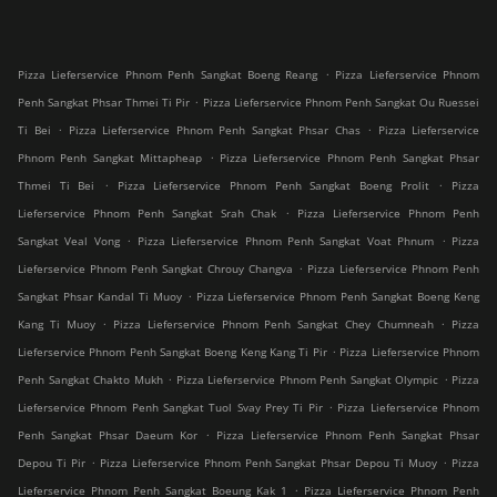
.
Pizza Lieferservice Phnom Penh Sangkat Boeng Reang
Pizza Lieferservice Phnom
.
Penh Sangkat Phsar Thmei Ti Pir
Pizza Lieferservice Phnom Penh Sangkat Ou Ruessei
.
.
Ti Bei
Pizza Lieferservice Phnom Penh Sangkat Phsar Chas
Pizza Lieferservice
.
Phnom Penh Sangkat Mittapheap
Pizza Lieferservice Phnom Penh Sangkat Phsar
.
.
Thmei Ti Bei
Pizza Lieferservice Phnom Penh Sangkat Boeng Prolit
Pizza
.
Lieferservice Phnom Penh Sangkat Srah Chak
Pizza Lieferservice Phnom Penh
.
.
Sangkat Veal Vong
Pizza Lieferservice Phnom Penh Sangkat Voat Phnum
Pizza
.
Lieferservice Phnom Penh Sangkat Chrouy Changva
Pizza Lieferservice Phnom Penh
.
Sangkat Phsar Kandal Ti Muoy
Pizza Lieferservice Phnom Penh Sangkat Boeng Keng
.
.
Kang Ti Muoy
Pizza Lieferservice Phnom Penh Sangkat Chey Chumneah
Pizza
.
Lieferservice Phnom Penh Sangkat Boeng Keng Kang Ti Pir
Pizza Lieferservice Phnom
.
.
Penh Sangkat Chakto Mukh
Pizza Lieferservice Phnom Penh Sangkat Olympic
Pizza
.
Lieferservice Phnom Penh Sangkat Tuol Svay Prey Ti Pir
Pizza Lieferservice Phnom
.
Penh Sangkat Phsar Daeum Kor
Pizza Lieferservice Phnom Penh Sangkat Phsar
.
.
Depou Ti Pir
Pizza Lieferservice Phnom Penh Sangkat Phsar Depou Ti Muoy
Pizza
.
Lieferservice Phnom Penh Sangkat Boeung Kak 1
Pizza Lieferservice Phnom Penh