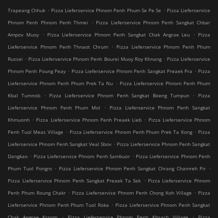
.
.
Trapeang Chhuk
Pizza Lieferservice Phnom Penh Phum Se Pe Se
Pizza Lieferservice
.
Phnom Penh Phnom Penh Thmei
Pizza Lieferservice Phnom Penh Sangkat Chbar
.
.
Ampov Muoy
Pizza Lieferservice Phnom Penh Sangkat Chak Angrae Leu
Pizza
.
Lieferservice Phnom Penh Thnaot Chrum
Pizza Lieferservice Phnom Penh Phum
.
.
Russei
Pizza Lieferservice Phnom Penh Bourei Muoy Roy Khnang
Pizza Lieferservice
.
.
Phnom Penh Poung Peay
Pizza Lieferservice Phnom Penh Sangkat Preaek Pra
Pizza
.
Lieferservice Phnom Penh Phum Prek Ta Nu
Pizza Lieferservice Phnom Penh Phum
.
.
Kbal Tumnob
Pizza Lieferservice Phnom Penh Sangkat Boeng Tumpun
Pizza
.
Lieferservice Phnom Penh Phum Mol
Pizza Lieferservice Phnom Penh Sangkat
.
.
Khmuonh
Pizza Lieferservice Phnom Penh Preaek Lieb
Pizza Lieferservice Phnom
.
.
Penh Tuol Meas Village
Pizza Lieferservice Phnom Penh Phum Prek Ta Kong
Pizza
.
Lieferservice Phnom Penh Sangkat Veal Sbov
Pizza Lieferservice Phnom Penh Sangkat
.
.
Dangkao
Pizza Lieferservice Phnom Penh Sambuor
Pizza Lieferservice Phnom Penh
.
.
Phum Tuol Pongro
Pizza Lieferservice Phnom Penh Sangkat Chrang Chamreh Pir
.
Pizza Lieferservice Phnom Penh Sangkat Preaek Ta Sek
Pizza Lieferservice Phnom
.
.
Penh Phum Roung Chakr
Pizza Lieferservice Phnom Penh Chong Koh Village
Pizza
.
Lieferservice Phnom Penh Phum Tuol Roka
Pizza Lieferservice Phnom Penh Sangkat
.
.
Chak Angrae Kraom
Pizza Lieferservice Phnom Penh Khsach Village
Pizza