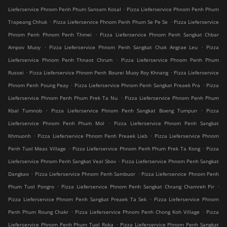
.
Lieferservice Phnom Penh Phum Sansam Kosal
Pizza Lieferservice Phnom Penh Phum
.
.
Trapeang Chhuk
Pizza Lieferservice Phnom Penh Phum Se Pe Se
Pizza Lieferservice
.
Phnom Penh Phnom Penh Thmei
Pizza Lieferservice Phnom Penh Sangkat Chbar
.
.
Ampov Muoy
Pizza Lieferservice Phnom Penh Sangkat Chak Angrae Leu
Pizza
.
Lieferservice Phnom Penh Thnaot Chrum
Pizza Lieferservice Phnom Penh Phum
.
.
Russei
Pizza Lieferservice Phnom Penh Bourei Muoy Roy Khnang
Pizza Lieferservice
.
.
Phnom Penh Poung Peay
Pizza Lieferservice Phnom Penh Sangkat Preaek Pra
Pizza
.
Lieferservice Phnom Penh Phum Prek Ta Nu
Pizza Lieferservice Phnom Penh Phum
.
.
Kbal Tumnob
Pizza Lieferservice Phnom Penh Sangkat Boeng Tumpun
Pizza
.
Lieferservice Phnom Penh Phum Mol
Pizza Lieferservice Phnom Penh Sangkat
.
.
Khmuonh
Pizza Lieferservice Phnom Penh Preaek Lieb
Pizza Lieferservice Phnom
.
.
Penh Tuol Meas Village
Pizza Lieferservice Phnom Penh Phum Prek Ta Kong
Pizza
.
Lieferservice Phnom Penh Sangkat Veal Sbov
Pizza Lieferservice Phnom Penh Sangkat
.
.
Dangkao
Pizza Lieferservice Phnom Penh Sambuor
Pizza Lieferservice Phnom Penh
.
.
Phum Tuol Pongro
Pizza Lieferservice Phnom Penh Sangkat Chrang Chamreh Pir
.
Pizza Lieferservice Phnom Penh Sangkat Preaek Ta Sek
Pizza Lieferservice Phnom
.
.
Penh Phum Roung Chakr
Pizza Lieferservice Phnom Penh Chong Koh Village
Pizza
.
Lieferservice Phnom Penh Phum Tuol Roka
Pizza Lieferservice Phnom Penh Sangkat