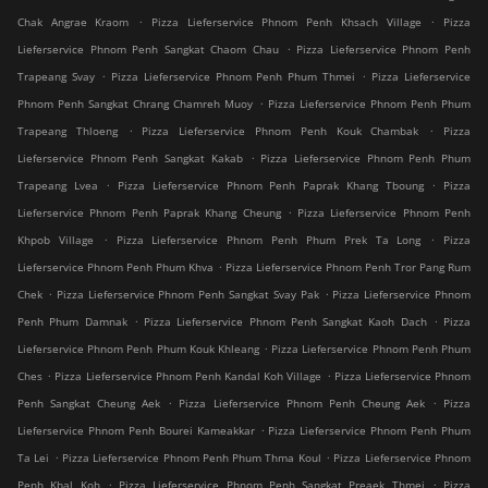
.
.
Chak Angrae Kraom
Pizza Lieferservice Phnom Penh Khsach Village
Pizza
.
Lieferservice Phnom Penh Sangkat Chaom Chau
Pizza Lieferservice Phnom Penh
.
.
Trapeang Svay
Pizza Lieferservice Phnom Penh Phum Thmei
Pizza Lieferservice
.
Phnom Penh Sangkat Chrang Chamreh Muoy
Pizza Lieferservice Phnom Penh Phum
.
.
Trapeang Thloeng
Pizza Lieferservice Phnom Penh Kouk Chambak
Pizza
.
Lieferservice Phnom Penh Sangkat Kakab
Pizza Lieferservice Phnom Penh Phum
.
.
Trapeang Lvea
Pizza Lieferservice Phnom Penh Paprak Khang Tboung
Pizza
.
Lieferservice Phnom Penh Paprak Khang Cheung
Pizza Lieferservice Phnom Penh
.
.
Khpob Village
Pizza Lieferservice Phnom Penh Phum Prek Ta Long
Pizza
.
Lieferservice Phnom Penh Phum Khva
Pizza Lieferservice Phnom Penh Tror Pang Rum
.
.
Chek
Pizza Lieferservice Phnom Penh Sangkat Svay Pak
Pizza Lieferservice Phnom
.
.
Penh Phum Damnak
Pizza Lieferservice Phnom Penh Sangkat Kaoh Dach
Pizza
.
Lieferservice Phnom Penh Phum Kouk Khleang
Pizza Lieferservice Phnom Penh Phum
.
.
Ches
Pizza Lieferservice Phnom Penh Kandal Koh Village
Pizza Lieferservice Phnom
.
.
Penh Sangkat Cheung Aek
Pizza Lieferservice Phnom Penh Cheung Aek
Pizza
.
Lieferservice Phnom Penh Bourei Kameakkar
Pizza Lieferservice Phnom Penh Phum
.
.
Ta Lei
Pizza Lieferservice Phnom Penh Phum Thma Koul
Pizza Lieferservice Phnom
.
.
Penh Kbal Koh
Pizza Lieferservice Phnom Penh Sangkat Preaek Thmei
Pizza