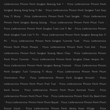
.
Lieferservice Phnom Penh Sangkat Boeung Kak 1
Pizza Lieferservice Phnom Penh
.
Sangkat Boeng Keng Kang Ti Bei
Pizza Lieferservice Phnom Penh Sangkat Tuol Svay
.
.
Prey Ti Muoy
Pizza Lieferservice Phnom Penh Tuol Sangke
Pizza Lieferservice
.
.
Phnom Penh Sangkat Boeng Salang
Pizza Lieferservice Phnom Penh Phsar Toch
.
Pizza Lieferservice Phnom Penh Sangkat Tuek L'ak Ti Bei
Pizza Lieferservice Phnom
.
Penh Sangkat Tuek L'ak Ti Pir
Pizza Lieferservice Phnom Penh Sangkat Boeng Kak Ti
.
.
Pir
Pizza Lieferservice Phnom Penh Sangkat Tumnob Tuek
Pizza Lieferservice
.
.
Phnom Penh Phum Phneat
Pizza Lieferservice Phnom Penh Tuol Kok
Pizza
.
Lieferservice Phnom Penh Sangkat Stueng Mean Chey
Pizza Lieferservice Phnom
.
.
Penh Phum Tumnob
Pizza Lieferservice Phnom Penh Sangkat Chbar Ampov Pir
.
Pizza Lieferservice Phnom Penh Sangkat Boeng Trabaek
Pizza Lieferservice Phnom
.
Penh Sangkat Tuol Tumpung Ti Muoy
Pizza Lieferservice Phnom Penh Phum
.
.
Chamraeun Phal
Pizza Lieferservice Phnom Penh Sangkat Nirouth
Pizza
.
Lieferservice Phnom Penh Phum Prek Toal
Pizza Lieferservice Phnom Penh Phum
.
.
Kaoh Norea
Pizza Lieferservice Phnom Penh Phum Damnak Thum
Pizza
.
Lieferservice Phnom Penh Phum Trea
Pizza Lieferservice Phnom Penh Ou Baek K'am
.
.
Pizza Lieferservice Phnom Penh Phum Bayab
Pizza Lieferservice Phnom Penh Phum
.
.
Russei Sraoh
Pizza Lieferservice Phnom Penh Akreiy Ksatr Village
Pizza