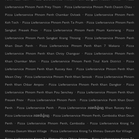
.
.
Lieferservice Phnom Penh Prey Thom
Pizza Lieferservice Phnom Penh Chaom Chau
.
Pizza Lieferservice Phnom Penh Chamkar Ovloek
Pizza Lieferservice Phnom Penh
.
.
Koh Toch
Pizza Lieferservice Phnom Penh Ta Prum
Pizza Lieferservice Phnom Penh
.
.
Sangkat Preaek Pnov
Pizza Lieferservice Phnom Penh Phum Kamrieng
Pizza
.
Lieferservice Phnom Penh Sangkat Krang Thnong
Pizza Lieferservice Phnom Penh
.
.
Khan Doun Penh
Pizza Lieferservice Phnom Penh Khan 7 Makara
Pizza
.
Lieferservice Phnom Penh Khan Chroy Changvar
Pizza Lieferservice Phnom Penh
.
.
Khan Chamkar Mon
Pizza Lieferservice Phnom Penh Toul Kork District
Pizza
.
Lieferservice Phnom Penh Khan Russey Keo
Pizza Lieferservice Phnom Penh Khan
.
.
Mean Chey
Pizza Lieferservice Phnom Penh Khan Sensok
Pizza Lieferservice Phnom
.
.
Penh Khan Chbar Ampov
Pizza Lieferservice Phnom Penh Khan Dangkor
Pizza
.
Lieferservice Phnom Penh Khan Pou Senchey
Pizza Lieferservice Phnom Penh Khan
.
.
Preaek Pnov
Pizza Lieferservice Phnom Penh
Pizza Lieferservice Penh Khan Doun
.
.
.
Penh
Pizza Lieferservice Penh
Pizza Lieferservice រាជធានីភ្នំេពញ Khan Russey Keo
.
Pizza Lieferservice រាជធានីភ្នំេពញ
Pizza Lieferservice Phnom Penh, Cambodia Khan Doun
.
.
Penh
Pizza Lieferservice Phnom Penh, Cambodia
Pizza Lieferservice Krong Ta
.
.
Khmau Daeum Mean Village
Pizza Lieferservice Krong Ta Khmau Daeum Kor Village
.
Pizza Lieferservice Krong Ta Khmau Khan Chbar Ampov
Pizza Lieferservice Krong Ta