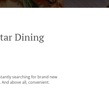
tar Dining
stantly searching for brand new
. And above all, convenient.