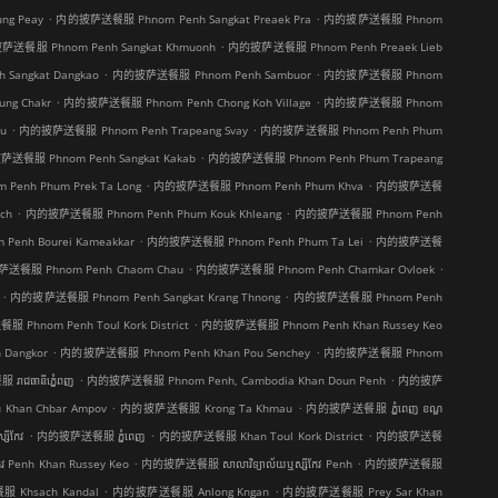
.
.
g Peay
内的披萨送餐服 Phnom Penh Sangkat Preaek Pra
内的披萨送餐服 Phnom
.
送餐服 Phnom Penh Sangkat Khmuonh
内的披萨送餐服 Phnom Penh Preaek Lieb
.
.
angkat Dangkao
内的披萨送餐服 Phnom Penh Sambuor
内的披萨送餐服 Phnom
.
.
ng Chakr
内的披萨送餐服 Phnom Penh Chong Koh Village
内的披萨送餐服 Phnom
.
.
u
内的披萨送餐服 Phnom Penh Trapeang Svay
内的披萨送餐服 Phnom Penh Phum
.
送餐服 Phnom Penh Sangkat Kakab
内的披萨送餐服 Phnom Penh Phum Trapeang
.
.
enh Phum Prek Ta Long
内的披萨送餐服 Phnom Penh Phum Khva
内的披萨送餐
.
.
ch
内的披萨送餐服 Phnom Penh Phum Kouk Khleang
内的披萨送餐服 Phnom Penh
.
.
nh Bourei Kameakkar
内的披萨送餐服 Phnom Penh Phum Ta Lei
内的披萨送餐
.
.
送餐服 Phnom Penh Chaom Chau
内的披萨送餐服 Phnom Penh Chamkar Ovloek
.
.
内的披萨送餐服 Phnom Penh Sangkat Krang Thnong
内的披萨送餐服 Phnom Penh
.
Phnom Penh Toul Kork District
内的披萨送餐服 Phnom Penh Khan Russey Keo
.
.
Dangkor
内的披萨送餐服 Phnom Penh Khan Pou Senchey
内的披萨送餐服 Phnom
.
.
ជធានីភ្នំេពញ
内的披萨送餐服 Phnom Penh, Cambodia Khan Doun Penh
内的披萨
.
.
han Chbar Ampov
内的披萨送餐服 Krong Ta Khmau
内的披萨送餐服 ភ្នំពេញ ខណ្ឌ​
.
.
.
សីកែវ
内的披萨送餐服 ភ្នំពេញ
内的披萨送餐服 Khan Toul Kork District
内的披萨送餐
.
.
វ Penh Khan Russey Keo
内的披萨送餐服 សាលាវិទ្យាល័យឬស្សីកែវ Penh
内的披萨送餐服
.
.
Khsach Kandal
内的披萨送餐服 Anlong Kngan
内的披萨送餐服 Prey Sar Khan