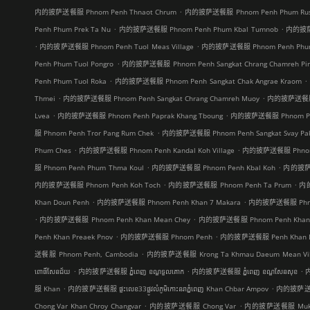
.
内的披萨送餐服 Phnom Penh Thnaot Chrum
内的披萨送餐服 Phnom Penh Phum Rus
.
.
Penh Phum Prek Ta Nu
内的披萨送餐服 Phnom Penh Phum Kbal Tumnob
内的披萨送
.
.
内的披萨送餐服 Phnom Penh Tuol Meas Village
内的披萨送餐服 Phnom Penh Phum 
.
Penh Phum Tuol Pongro
内的披萨送餐服 Phnom Penh Sangkat Chrang Chamreh Pi
.
.
Penh Phum Tuol Roka
内的披萨送餐服 Phnom Penh Sangkat Chak Angrae Kraom
.
.
Thmei
内的披萨送餐服 Phnom Penh Sangkat Chrang Chamreh Muoy
内的披萨送餐服 P
.
.
Lvea
内的披萨送餐服 Phnom Penh Paprak Khang Tboung
内的披萨送餐服 Phnom Penh
.
服 Phnom Penh Tror Pang Rum Chek
内的披萨送餐服 Phnom Penh Sangkat Svay Pa
.
.
Phum Ches
内的披萨送餐服 Phnom Penh Kandal Koh Village
内的披萨送餐服 Phnom P
.
.
服 Phnom Penh Phum Thma Koul
内的披萨送餐服 Phnom Penh Kbal Koh
内的披萨送餐
.
.
内的披萨送餐服 Phnom Penh Koh Toch
内的披萨送餐服 Phnom Penh Ta Prum
内的
.
.
Khan Doun Penh
内的披萨送餐服 Phnom Penh Khan 7 Makara
内的披萨送餐服 Phnom 
.
.
内的披萨送餐服 Phnom Penh Khan Mean Chey
内的披萨送餐服 Phnom Penh Khan 
.
.
Penh Khan Preaek Pnov
内的披萨送餐服 Phnom Penh
内的披萨送餐服 Penh Khan D
.
送餐服 Phnom Penh, Cambodia
内的披萨送餐服 Krong Ta Khmau Daeum Mean Vil
.
.
.
ពោធិ៍សែនជ័យ
内的披萨送餐服 ភ្នំពេញ ខណ្ឌទួលគោក
内的披萨送餐服 ភ្នំពេញ ខណ្ឌ​សែនសុខ
内
.
.
服 Khan
内的披萨送餐服 ផ្ទះលេខ33ផ្លូវលំភូមិកោះនរាភ្នំពេញ Khan Chbar Ampov
内的披萨送餐服 ផ្
.
.
Chong Var Khan Chroy Changvar
内的披萨送餐服 Chong Var
内的披萨送餐服 Mukh