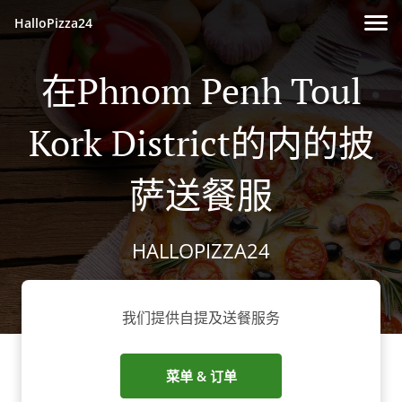
HalloPizza24
在Phnom Penh Toul
Kork District的内的披
萨送餐服
HALLOPIZZA24
我们提供自提及送餐服务
菜单 & 订单