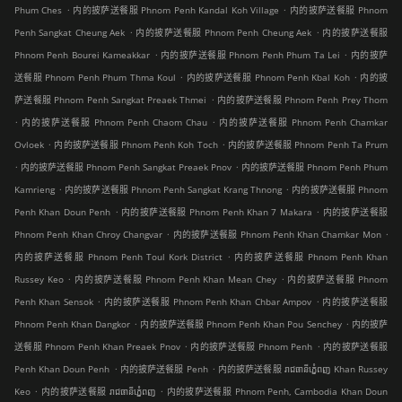
.
.
Phum Ches
内的披萨送餐服 Phnom Penh Kandal Koh Village
内的披萨送餐服 Phnom
.
.
Penh Sangkat Cheung Aek
内的披萨送餐服 Phnom Penh Cheung Aek
内的披萨送餐服
.
.
Phnom Penh Bourei Kameakkar
内的披萨送餐服 Phnom Penh Phum Ta Lei
内的披萨
.
.
送餐服 Phnom Penh Phum Thma Koul
内的披萨送餐服 Phnom Penh Kbal Koh
内的披
.
萨送餐服 Phnom Penh Sangkat Preaek Thmei
内的披萨送餐服 Phnom Penh Prey Thom
.
.
内的披萨送餐服 Phnom Penh Chaom Chau
内的披萨送餐服 Phnom Penh Chamkar
.
.
Ovloek
内的披萨送餐服 Phnom Penh Koh Toch
内的披萨送餐服 Phnom Penh Ta Prum
.
.
内的披萨送餐服 Phnom Penh Sangkat Preaek Pnov
内的披萨送餐服 Phnom Penh Phum
.
.
Kamrieng
内的披萨送餐服 Phnom Penh Sangkat Krang Thnong
内的披萨送餐服 Phnom
.
.
Penh Khan Doun Penh
内的披萨送餐服 Phnom Penh Khan 7 Makara
内的披萨送餐服
.
.
Phnom Penh Khan Chroy Changvar
内的披萨送餐服 Phnom Penh Khan Chamkar Mon
.
内的披萨送餐服 Phnom Penh Toul Kork District
内的披萨送餐服 Phnom Penh Khan
.
.
Russey Keo
内的披萨送餐服 Phnom Penh Khan Mean Chey
内的披萨送餐服 Phnom
.
.
Penh Khan Sensok
内的披萨送餐服 Phnom Penh Khan Chbar Ampov
内的披萨送餐服
.
.
Phnom Penh Khan Dangkor
内的披萨送餐服 Phnom Penh Khan Pou Senchey
内的披萨
.
.
送餐服 Phnom Penh Khan Preaek Pnov
内的披萨送餐服 Phnom Penh
内的披萨送餐服
.
.
Penh Khan Doun Penh
内的披萨送餐服 Penh
内的披萨送餐服 រាជធានីភ្នំេពញ Khan Russey
.
.
Keo
内的披萨送餐服 រាជធានីភ្នំេពញ
内的披萨送餐服 Phnom Penh, Cambodia Khan Doun