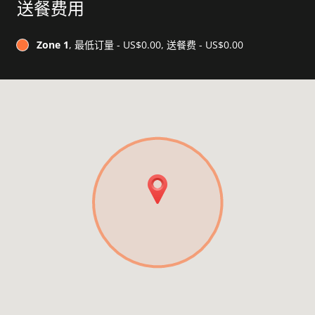
送餐费用
Zone 1
, 最低订量 - US$0.00, 送餐费 - US$0.00