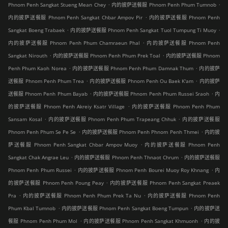
.
.
Phnom Penh Sangkat Stueng Mean Chey
内的披萨送餐服 Phnom Penh Phum Tumnob
.
内的披萨送餐服 Phnom Penh Sangkat Chbar Ampov Pir
内的披萨送餐服 Phnom Penh
.
.
Sangkat Boeng Trabaek
内的披萨送餐服 Phnom Penh Sangkat Tuol Tumpung Ti Muoy
.
内的披萨送餐服 Phnom Penh Phum Chamraeun Phal
内的披萨送餐服 Phnom Penh
.
.
Sangkat Nirouth
内的披萨送餐服 Phnom Penh Phum Prek Toal
内的披萨送餐服 Phnom
.
.
Penh Phum Kaoh Norea
内的披萨送餐服 Phnom Penh Phum Damnak Thum
内的披萨
.
.
送餐服 Phnom Penh Phum Trea
内的披萨送餐服 Phnom Penh Ou Baek K'am
内的披萨
.
.
送餐服 Phnom Penh Phum Bayab
内的披萨送餐服 Phnom Penh Phum Russei Sraoh
内
.
的披萨送餐服 Phnom Penh Akreiy Ksatr Village
内的披萨送餐服 Phnom Penh Phum
.
.
Sansam Kosal
内的披萨送餐服 Phnom Penh Phum Trapeang Chhuk
内的披萨送餐服
.
.
Phnom Penh Phum Se Pe Se
内的披萨送餐服 Phnom Penh Phnom Penh Thmei
内的披
.
萨送餐服 Phnom Penh Sangkat Chbar Ampov Muoy
内的披萨送餐服 Phnom Penh
.
.
Sangkat Chak Angrae Leu
内的披萨送餐服 Phnom Penh Thnaot Chrum
内的披萨送餐服
.
.
Phnom Penh Phum Russei
内的披萨送餐服 Phnom Penh Bourei Muoy Roy Khnang
内
.
的披萨送餐服 Phnom Penh Poung Peay
内的披萨送餐服 Phnom Penh Sangkat Preaek
.
.
Pra
内的披萨送餐服 Phnom Penh Phum Prek Ta Nu
内的披萨送餐服 Phnom Penh
.
.
Phum Kbal Tumnob
内的披萨送餐服 Phnom Penh Sangkat Boeng Tumpun
内的披萨送
.
.
餐服 Phnom Penh Phum Mol
内的披萨送餐服 Phnom Penh Sangkat Khmuonh
内的披