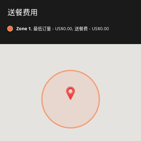
送餐费用
Zone 1
, 最低订量 - US$0.00, 送餐费 - US$0.00