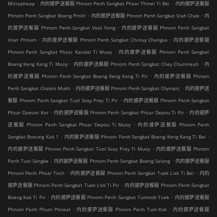
.
.
Mittapheap
内的披萨送餐服 Phnom Penh Sangkat Phsar Thmei Ti Bei
内的披萨送餐服
.
.
Phnom Penh Sangkat Boeng Prolit
内的披萨送餐服 Phnom Penh Sangkat Srah Chak
内
.
的披萨送餐服 Phnom Penh Sangkat Veal Vong
内的披萨送餐服 Phnom Penh Sangkat
.
.
Voat Phnum
内的披萨送餐服 Phnom Penh Sangkat Chrouy Changva
内的披萨送餐服
.
Phnom Penh Sangkat Phsar Kandal Ti Muoy
内的披萨送餐服 Phnom Penh Sangkat
.
.
Boeng Keng Kang Ti Muoy
内的披萨送餐服 Phnom Penh Sangkat Chey Chumneah
内
.
的披萨送餐服 Phnom Penh Sangkat Boeng Keng Kang Ti Pir
内的披萨送餐服 Phnom
.
.
Penh Sangkat Chakto Mukh
内的披萨送餐服 Phnom Penh Sangkat Olympic
内的披萨送
.
餐服 Phnom Penh Sangkat Tuol Svay Prey Ti Pir
内的披萨送餐服 Phnom Penh Sangkat
.
.
Phsar Daeum Kor
内的披萨送餐服 Phnom Penh Sangkat Phsar Depou Ti Pir
内的披萨
.
送餐服 Phnom Penh Sangkat Phsar Depou Ti Muoy
内的披萨送餐服 Phnom Penh
.
.
Sangkat Boeung Kak 1
内的披萨送餐服 Phnom Penh Sangkat Boeng Keng Kang Ti Bei
.
内的披萨送餐服 Phnom Penh Sangkat Tuol Svay Prey Ti Muoy
内的披萨送餐服 Phnom
.
.
Penh Tuol Sangke
内的披萨送餐服 Phnom Penh Sangkat Boeng Salang
内的披萨送餐服
.
.
Phnom Penh Phsar Toch
内的披萨送餐服 Phnom Penh Sangkat Tuek L'ak Ti Bei
内的
.
披萨送餐服 Phnom Penh Sangkat Tuek L'ak Ti Pir
内的披萨送餐服 Phnom Penh Sangkat
.
.
Boeng Kak Ti Pir
内的披萨送餐服 Phnom Penh Sangkat Tumnob Tuek
内的披萨送餐服
.
.
Phnom Penh Phum Phneat
内的披萨送餐服 Phnom Penh Tuol Kok
内的披萨送餐服