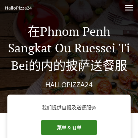
HalloPizza24
在Phnom Penh
Sangkat Ou Ruessei Ti
Bei的内的披萨送餐服
HALLOPIZZA24
我们提供自提及送餐服务
菜单 & 订单