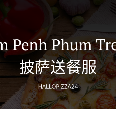
m Penh Phum T
披萨送餐服
HALLOPIZZA24