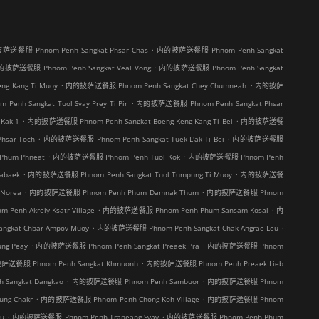
.
送餐服 Phnom Penh Sangkat Phsar Chas
内的披萨送餐服 Phnom Penh Sangkat
.
披萨送餐服 Phnom Penh Sangkat Veal Vong
内的披萨送餐服 Phnom Penh Sangkat
.
.
g Kang Ti Muoy
内的披萨送餐服 Phnom Penh Sangkat Chey Chumneah
内的披萨
.
h Sangkat Tuol Svay Prey Ti Pir
内的披萨送餐服 Phnom Penh Sangkat Phsar
.
.
Kak 1
内的披萨送餐服 Phnom Penh Sangkat Boeng Keng Kang Ti Bei
内的披萨送餐
.
.
sar Toch
内的披萨送餐服 Phnom Penh Sangkat Tuek L'ak Ti Bei
内的披萨送餐服
.
.
hum Phneat
内的披萨送餐服 Phnom Penh Tuol Kok
内的披萨送餐服 Phnom Penh
.
.
abaek
内的披萨送餐服 Phnom Penh Sangkat Tuol Tumpung Ti Muoy
内的披萨送餐
.
.
Norea
内的披萨送餐服 Phnom Penh Phum Damnak Thum
内的披萨送餐服 Phnom
.
.
nh Akreiy Ksatr Village
内的披萨送餐服 Phnom Penh Phum Sansam Kosal
内
.
.
kat Chbar Ampov Muoy
内的披萨送餐服 Phnom Penh Sangkat Chak Angrae Leu
.
.
g Peay
内的披萨送餐服 Phnom Penh Sangkat Preaek Pra
内的披萨送餐服 Phnom
.
送餐服 Phnom Penh Sangkat Khmuonh
内的披萨送餐服 Phnom Penh Preaek Lieb
.
.
angkat Dangkao
内的披萨送餐服 Phnom Penh Sambuor
内的披萨送餐服 Phnom
.
.
ng Chakr
内的披萨送餐服 Phnom Penh Chong Koh Village
内的披萨送餐服 Phnom
.
.
u
内的披萨送餐服 Phnom Penh Trapeang Svay
内的披萨送餐服 Phnom Penh Phum