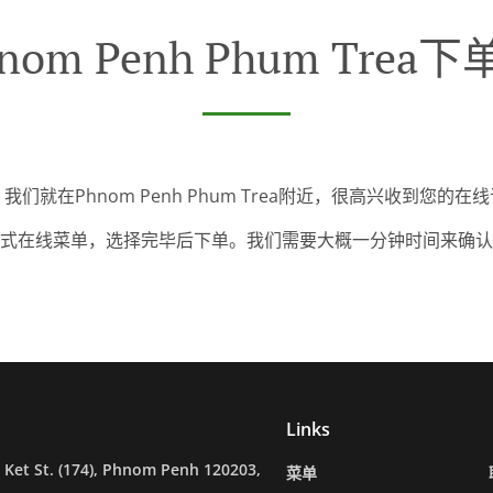
nom Penh Phum Trea
我们就在Phnom Penh Phum Trea附近，很高兴收到您的在
式在线菜单，选择完毕后下单。我们需要大概一分钟时间来确认
Links
Ket St. (174), Phnom Penh 120203,
菜单