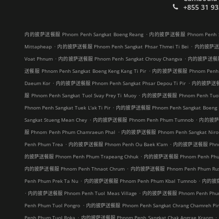
+855 31 93
.
内的披萨送餐服 Phnom Penh Sangkat Boeng Reang
内的披萨送餐服 Phnom Penh Sang
.
.
Mittapheap
内的披萨送餐服 Phnom Penh Sangkat Phsar Thmei Ti Bei
内的披萨送餐服 
.
.
Voat Phnum
内的披萨送餐服 Phnom Penh Sangkat Chrouy Changva
内的披萨送餐服 Ph
.
送餐服 Phnom Penh Sangkat Boeng Keng Kang Ti Pir
内的披萨送餐服 Phnom Penh Sa
.
.
Daeum Kor
内的披萨送餐服 Phnom Penh Sangkat Phsar Depou Ti Pir
内的披萨送餐服 P
.
服 Phnom Penh Sangkat Tuol Svay Prey Ti Muoy
内的披萨送餐服 Phnom Penh Tuol 
.
Phnom Penh Sangkat Tuek L'ak Ti Pir
内的披萨送餐服 Phnom Penh Sangkat Boeng Ka
.
.
Sangkat Stueng Mean Chey
内的披萨送餐服 Phnom Penh Phum Tumnob
内的披萨送餐
.
服 Phnom Penh Phum Chamraeun Phal
内的披萨送餐服 Phnom Penh Sangkat Niro
.
.
Penh Phum Trea
内的披萨送餐服 Phnom Penh Ou Baek K'am
内的披萨送餐服 Phnom
.
的披萨送餐服 Phnom Penh Phum Trapeang Chhuk
内的披萨送餐服 Phnom Penh Phum
.
内的披萨送餐服 Phnom Penh Thnaot Chrum
内的披萨送餐服 Phnom Penh Phum Rus
.
.
Penh Phum Prek Ta Nu
内的披萨送餐服 Phnom Penh Phum Kbal Tumnob
内的披萨送
.
.
内的披萨送餐服 Phnom Penh Tuol Meas Village
内的披萨送餐服 Phnom Penh Phum 
.
Penh Phum Tuol Pongro
内的披萨送餐服 Phnom Penh Sangkat Chrang Chamreh Pi
.
.
Penh Phum Tuol Roka
内的披萨送餐服 Phnom Penh Sangkat Chak Angrae Kraom