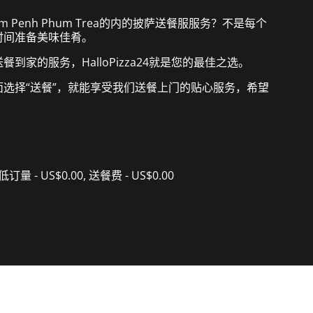
m Penh Phum Trea的内的披萨送餐服服务？不是每个
时间准备美味佳肴。
到家的服务，HalloPizza24就是您的最佳之选。
面选择“送餐”，就能享受我们送餐上门的贴心服务，希望
低订量 - US$0.00, 送餐费 - US$0.00