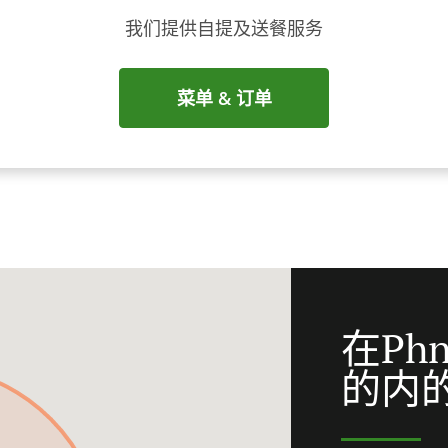
我们提供自提及送餐服务
菜单 & 订单
在Phn
的内