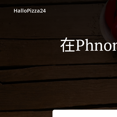
HalloPizza24
在Phno