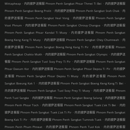
.
.
Mittapheap
内的披萨送餐服 Phnom Penh Sangkat Phsar Thmei Ti Bei
内的披萨送餐服
.
.
Phnom Penh Sangkat Boeng Prolit
内的披萨送餐服 Phnom Penh Sangkat Srah Chak
内
.
的披萨送餐服 Phnom Penh Sangkat Veal Vong
内的披萨送餐服 Phnom Penh Sangkat
.
.
Voat Phnum
内的披萨送餐服 Phnom Penh Sangkat Chrouy Changva
内的披萨送餐服
.
Phnom Penh Sangkat Phsar Kandal Ti Muoy
内的披萨送餐服 Phnom Penh Sangkat
.
.
Boeng Keng Kang Ti Muoy
内的披萨送餐服 Phnom Penh Sangkat Chey Chumneah
内
.
的披萨送餐服 Phnom Penh Sangkat Boeng Keng Kang Ti Pir
内的披萨送餐服 Phnom
.
.
Penh Sangkat Chakto Mukh
内的披萨送餐服 Phnom Penh Sangkat Olympic
内的披萨送
.
餐服 Phnom Penh Sangkat Tuol Svay Prey Ti Pir
内的披萨送餐服 Phnom Penh Sangkat
.
.
Phsar Daeum Kor
内的披萨送餐服 Phnom Penh Sangkat Phsar Depou Ti Pir
内的披萨
.
送餐服 Phnom Penh Sangkat Phsar Depou Ti Muoy
内的披萨送餐服 Phnom Penh
.
.
Sangkat Boeung Kak 1
内的披萨送餐服 Phnom Penh Sangkat Boeng Keng Kang Ti Bei
.
内的披萨送餐服 Phnom Penh Sangkat Tuol Svay Prey Ti Muoy
内的披萨送餐服 Phnom
.
.
Penh Tuol Sangke
内的披萨送餐服 Phnom Penh Sangkat Boeng Salang
内的披萨送餐服
.
.
Phnom Penh Phsar Toch
内的披萨送餐服 Phnom Penh Sangkat Tuek L'ak Ti Bei
内的
.
披萨送餐服 Phnom Penh Sangkat Tuek L'ak Ti Pir
内的披萨送餐服 Phnom Penh Sangkat
.
.
Boeng Kak Ti Pir
内的披萨送餐服 Phnom Penh Sangkat Tumnob Tuek
内的披萨送餐服
.
.
Phnom Penh Phum Phneat
内的披萨送餐服 Phnom Penh Tuol Kok
内的披萨送餐服