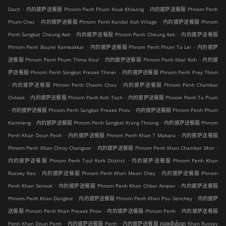
.
.
Dach
内的披萨送餐服 Phnom Penh Phum Kouk Khleang
内的披萨送餐服 Phnom Penh
.
.
Phum Ches
内的披萨送餐服 Phnom Penh Kandal Koh Village
内的披萨送餐服 Phnom
.
.
Penh Sangkat Cheung Aek
内的披萨送餐服 Phnom Penh Cheung Aek
内的披萨送餐服
.
.
Phnom Penh Bourei Kameakkar
内的披萨送餐服 Phnom Penh Phum Ta Lei
内的披萨
.
.
送餐服 Phnom Penh Phum Thma Koul
内的披萨送餐服 Phnom Penh Kbal Koh
内的披
.
萨送餐服 Phnom Penh Sangkat Preaek Thmei
内的披萨送餐服 Phnom Penh Prey Thom
.
.
内的披萨送餐服 Phnom Penh Chaom Chau
内的披萨送餐服 Phnom Penh Chamkar
.
.
Ovloek
内的披萨送餐服 Phnom Penh Koh Toch
内的披萨送餐服 Phnom Penh Ta Prum
.
.
内的披萨送餐服 Phnom Penh Sangkat Preaek Pnov
内的披萨送餐服 Phnom Penh Phum
.
.
Kamrieng
内的披萨送餐服 Phnom Penh Sangkat Krang Thnong
内的披萨送餐服 Phnom
.
.
Penh Khan Doun Penh
内的披萨送餐服 Phnom Penh Khan 7 Makara
内的披萨送餐服
.
.
Phnom Penh Khan Chroy Changvar
内的披萨送餐服 Phnom Penh Khan Chamkar Mon
.
内的披萨送餐服 Phnom Penh Toul Kork District
内的披萨送餐服 Phnom Penh Khan
.
.
Russey Keo
内的披萨送餐服 Phnom Penh Khan Mean Chey
内的披萨送餐服 Phnom
.
.
Penh Khan Sensok
内的披萨送餐服 Phnom Penh Khan Chbar Ampov
内的披萨送餐服
.
.
Phnom Penh Khan Dangkor
内的披萨送餐服 Phnom Penh Khan Pou Senchey
内的披萨
.
.
送餐服 Phnom Penh Khan Preaek Pnov
内的披萨送餐服 Phnom Penh
内的披萨送餐服
.
.
Penh Khan Doun Penh
内的披萨送餐服 Penh
内的披萨送餐服 រាជធានីភ្នំេពញ Khan Russey