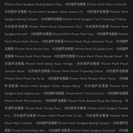
.
.
Phnom Penh Sangkat Stueng Mean Chey
内的披萨送餐服 Phnom Penh Phum Tumnob
.
内的披萨送餐服 Phnom Penh Sangkat Chbar Ampov Pir
内的披萨送餐服 Phnom Penh
.
.
Sangkat Boeng Trabaek
内的披萨送餐服 Phnom Penh Sangkat Tuol Tumpung Ti Muoy
.
内的披萨送餐服 Phnom Penh Phum Chamraeun Phal
内的披萨送餐服 Phnom Penh
.
.
Sangkat Nirouth
内的披萨送餐服 Phnom Penh Phum Prek Toal
内的披萨送餐服 Phnom
.
.
Penh Phum Kaoh Norea
内的披萨送餐服 Phnom Penh Phum Damnak Thum
内的披萨
.
.
送餐服 Phnom Penh Phum Trea
内的披萨送餐服 Phnom Penh Ou Baek K'am
内的披萨
.
.
送餐服 Phnom Penh Phum Bayab
内的披萨送餐服 Phnom Penh Phum Russei Sraoh
内
.
的披萨送餐服 Phnom Penh Akreiy Ksatr Village
内的披萨送餐服 Phnom Penh Phum
.
.
Sansam Kosal
内的披萨送餐服 Phnom Penh Phum Trapeang Chhuk
内的披萨送餐服
.
.
Phnom Penh Phum Se Pe Se
内的披萨送餐服 Phnom Penh Phnom Penh Thmei
内的披
.
萨送餐服 Phnom Penh Sangkat Chbar Ampov Muoy
内的披萨送餐服 Phnom Penh
.
.
Sangkat Chak Angrae Leu
内的披萨送餐服 Phnom Penh Thnaot Chrum
内的披萨送餐服
.
.
Phnom Penh Phum Russei
内的披萨送餐服 Phnom Penh Bourei Muoy Roy Khnang
内
.
的披萨送餐服 Phnom Penh Poung Peay
内的披萨送餐服 Phnom Penh Sangkat Preaek
.
.
Pra
内的披萨送餐服 Phnom Penh Phum Prek Ta Nu
内的披萨送餐服 Phnom Penh
.
.
Phum Kbal Tumnob
内的披萨送餐服 Phnom Penh Sangkat Boeng Tumpun
内的披萨送
.
.
餐服 Phnom Penh Phum Mol
内的披萨送餐服 Phnom Penh Sangkat Khmuonh
内的披