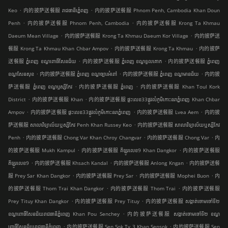
.
.
Keo
内的披萨送餐服 រាជធានីភ្នំេពញ
内的披萨送餐服 Phnom Penh, Cambodia Khan Doun
.
.
Penh
内的披萨送餐服 Phnom Penh, Cambodia
内的披萨送餐服 Krong Ta Khmau
.
.
Daeum Mean Village
内的披萨送餐服 Krong Ta Khmau Daeum Kor Village
内的披萨送
.
.
餐服 Krong Ta Khmau Khan Chbar Ampov
内的披萨送餐服 Krong Ta Khmau
内的披萨
.
.
送餐服 ភ្នំពេញ ខណ្ឌ​ពោធិ៍សែនជ័យ
内的披萨送餐服 ភ្នំពេញ ខណ្ឌទួលគោក
内的披萨送餐服 ភ្នំពេញ
.
.
.
ខណ្ឌ​សែនសុខ
内的披萨送餐服 ភ្នំពេញ ខណ្ឌច្បារអំពៅ
内的披萨送餐服 ភ្នំពេញ ខណ្ឌមានជ័យ
内的披
.
.
萨送餐服 ភ្នំពេញ ខណ្ឌ​ឫស្សីកែវ
内的披萨送餐服 ភ្នំពេញ
内的披萨送餐服 Khan Toul Kork
.
.
District
内的披萨送餐服 Khan
内的披萨送餐服 ផ្ទះលេខ33ផ្លូវលំភូមិកោះនរាភ្នំពេញ Khan Chbar
.
.
.
Ampov
内的披萨送餐服 ផ្ទះលេខ33ផ្លូវលំភូមិកោះនរាភ្នំពេញ
内的披萨送餐服 Lvea Aem
内的披
.
萨送餐服 សាលាវិទ្យាល័យឬស្សីកែវ Penh Khan Russey Keo
内的披萨送餐服 សាលាវិទ្យាល័យឬស្សីកែវ
.
.
.
Penh
内的披萨送餐服 Chong Var Khan Chroy Changvar
内的披萨送餐服 Chong Var
内
.
.
的披萨送餐服 Mukh Kampul
内的披萨送餐服 គីឡូរលេខ9 Khan Dangkor
内的披萨送餐服
.
.
.
គីឡូរលេខ9
内的披萨送餐服 Khsach Kandal
内的披萨送餐服 Anlong Kngan
内的披萨送餐
.
.
.
服 Prey Sar Khan Dangkor
内的披萨送餐服 Prey Sar
内的披萨送餐服 Mophei Buon
内
.
.
的披萨送餐服 Thom Trai Khan Dangkor
内的披萨送餐服 Thom Trai
内的披萨送餐服
.
.
Prey Tituy Khan Dangkor
内的披萨送餐服 Prey Tituy
内的披萨送餐服 សង្កាត់ចោមចៅទី២
.
ខណ្ឌពោធិ៍សែនជ័យរាជធានីភ្នំពេញ Khan Pou Senchey
内的披萨送餐服 សង្កាត់ចោមចៅទី២ ខណ្ឌ
.
.
ពោធិ៍សែនជ័យរាជធានីភ្នំពេញ
内的披萨送餐服 Sen Sok Ty 3 Khan Sensok
内的披萨送餐服 Sen