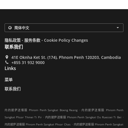
.
.
隐私政策
服务条款
Cookie Policy Changes
联系我们
41E Oknha Ket St. (174), Phnom Penh 120203, Cambodia
+855 31 932 9000
Links
菜单
联系我们
.
内的披萨送餐服 Phnom Penh Sangkat Boeng Reang
内的披萨送餐服 Phnom Penh
.
.
Sangkat Phsar Thmei Ti Pir
内的披萨送餐服 Phnom Penh Sangkat Ou Ruessei Ti Bei
.
内的披萨送餐服 Phnom Penh Sangkat Phsar Chas
内的披萨送餐服 Phnom Penh Sangkat