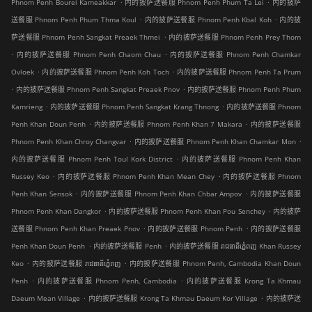
.
.
Phnom Penh Bourei Kameakkar
内的披萨送餐服 Phnom Penh Phum Ta Lei
内的披萨
.
.
送餐服 Phnom Penh Phum Thma Koul
内的披萨送餐服 Phnom Penh Kbal Koh
内的披
.
萨送餐服 Phnom Penh Sangkat Preaek Thmei
内的披萨送餐服 Phnom Penh Prey Thom
.
.
内的披萨送餐服 Phnom Penh Chaom Chau
内的披萨送餐服 Phnom Penh Chamkar
.
.
Ovloek
内的披萨送餐服 Phnom Penh Koh Toch
内的披萨送餐服 Phnom Penh Ta Prum
.
.
内的披萨送餐服 Phnom Penh Sangkat Preaek Pnov
内的披萨送餐服 Phnom Penh Phum
.
.
Kamrieng
内的披萨送餐服 Phnom Penh Sangkat Krang Thnong
内的披萨送餐服 Phnom
.
.
Penh Khan Doun Penh
内的披萨送餐服 Phnom Penh Khan 7 Makara
内的披萨送餐服
.
.
Phnom Penh Khan Chroy Changvar
内的披萨送餐服 Phnom Penh Khan Chamkar Mon
.
内的披萨送餐服 Phnom Penh Toul Kork District
内的披萨送餐服 Phnom Penh Khan
.
.
Russey Keo
内的披萨送餐服 Phnom Penh Khan Mean Chey
内的披萨送餐服 Phnom
.
.
Penh Khan Sensok
内的披萨送餐服 Phnom Penh Khan Chbar Ampov
内的披萨送餐服
.
.
Phnom Penh Khan Dangkor
内的披萨送餐服 Phnom Penh Khan Pou Senchey
内的披萨
.
.
送餐服 Phnom Penh Khan Preaek Pnov
内的披萨送餐服 Phnom Penh
内的披萨送餐服
.
.
Penh Khan Doun Penh
内的披萨送餐服 Penh
内的披萨送餐服 រាជធានីភ្នំេពញ Khan Russey
.
.
Keo
内的披萨送餐服 រាជធានីភ្នំេពញ
内的披萨送餐服 Phnom Penh, Cambodia Khan Doun
.
.
Penh
内的披萨送餐服 Phnom Penh, Cambodia
内的披萨送餐服 Krong Ta Khmau
.
.
Daeum Mean Village
内的披萨送餐服 Krong Ta Khmau Daeum Kor Village
内的披萨送