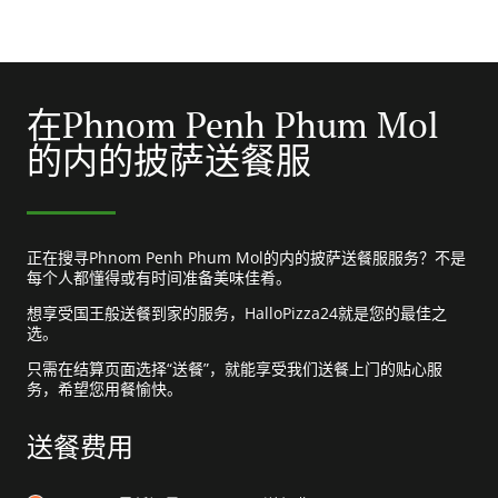
在Phnom Penh Phum Mol
的内的披萨送餐服
正在搜寻Phnom Penh Phum Mol的内的披萨送餐服服务？不是
每个人都懂得或有时间准备美味佳肴。
想享受国王般送餐到家的服务，HalloPizza24就是您的最佳之
选。
只需在结算页面选择“送餐”，就能享受我们送餐上门的贴心服
务，希望您用餐愉快。
送餐费用