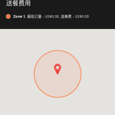
送餐费用
Zone 1
, 最低订量 - US$0.00, 送餐费 - US$0.00