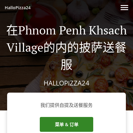
HalloPizza24
在Phnom Penh Khsach
Village的内的披萨送餐
服
HALLOPIZZA24
我们提供自提及送餐服务
菜单 & 订单