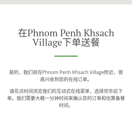
在Phnom Penh Khsach
Village下单送餐
是的，我们就在Phnom Penh Khsach Village附近，很
高兴收到您的在线订单。
请花点时间浏览我们的互动式在线菜单，选择完毕后下
单。我们需要大概一分钟时间来确认您的订单和估算备餐
时间。