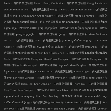
.
.
Penh
内的披萨送餐服 Phnom Penh, Cambodia
内的披萨送餐服 Krong Ta Khmau
.
.
Daeum Mean Village
内的披萨送餐服 Krong Ta Khmau Daeum Kor Village
内的披萨送
.
.
餐服 Krong Ta Khmau Khan Chbar Ampov
内的披萨送餐服 Krong Ta Khmau
内的披萨
.
.
送餐服 ភ្នំពេញ ខណ្ឌ​ពោធិ៍សែនជ័យ
内的披萨送餐服 ភ្នំពេញ ខណ្ឌទួលគោក
内的披萨送餐服 ភ្នំពេញ
.
.
.
ខណ្ឌ​សែនសុខ
内的披萨送餐服 ភ្នំពេញ ខណ្ឌច្បារអំពៅ
内的披萨送餐服 ភ្នំពេញ ខណ្ឌមានជ័យ
内的披
.
.
萨送餐服 ភ្នំពេញ ខណ្ឌ​ឫស្សីកែវ
内的披萨送餐服 ភ្នំពេញ
内的披萨送餐服 Khan Toul Kork
.
.
District
内的披萨送餐服 Khan
内的披萨送餐服 ផ្ទះលេខ33ផ្លូវលំភូមិកោះនរាភ្នំពេញ Khan Chbar
.
.
.
Ampov
内的披萨送餐服 ផ្ទះលេខ33ផ្លូវលំភូមិកោះនរាភ្នំពេញ
内的披萨送餐服 Lvea Aem
内的披
.
萨送餐服 សាលាវិទ្យាល័យឬស្សីកែវ Penh Khan Russey Keo
内的披萨送餐服 សាលាវិទ្យាល័យឬស្សីកែវ
.
.
.
Penh
内的披萨送餐服 Chong Var Khan Chroy Changvar
内的披萨送餐服 Chong Var
内
.
.
的披萨送餐服 Mukh Kampul
内的披萨送餐服 គីឡូរលេខ9 Khan Dangkor
内的披萨送餐服
.
.
.
គីឡូរលេខ9
内的披萨送餐服 Khsach Kandal
内的披萨送餐服 Anlong Kngan
内的披萨送餐
.
.
.
服 Prey Sar Khan Dangkor
内的披萨送餐服 Prey Sar
内的披萨送餐服 Mophei Buon
内
.
.
的披萨送餐服 Thom Trai Khan Dangkor
内的披萨送餐服 Thom Trai
内的披萨送餐服
.
.
Prey Tituy Khan Dangkor
内的披萨送餐服 Prey Tituy
内的披萨送餐服 សង្កាត់ចោមចៅទី២
.
ខណ្ឌពោធិ៍សែនជ័យរាជធានីភ្នំពេញ Khan Pou Senchey
内的披萨送餐服 សង្កាត់ចោមចៅទី២ ខណ្ឌ
.
.
ពោធិ៍សែនជ័យរាជធានីភ្នំពេញ
内的披萨送餐服 Sen Sok Ty 3 Khan Sensok
内的披萨送餐服 Sen
.
.
Sok Ty 3
内的披萨送餐服 Domnak Tror Yeng Khan Dangkor
内的披萨送餐服 Domnak