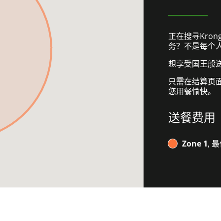
正在搜寻Krong
务？不是每个
想享受国王般送餐
只需在结算页
您用餐愉快。
送餐费用
Zone 1
, 最