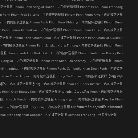
.
送餐服 Phnom Penh Sangkat Kakab
内的披萨送餐服 Phnom Penh Phum Trapeang
.
.
enh Phum Prek Ta Long
内的披萨送餐服 Phnom Penh Phum Khva
内的披萨送餐
.
.
ch
内的披萨送餐服 Phnom Penh Phum Kouk Khleang
内的披萨送餐服 Phnom Penh
.
.
nh Bourei Kameakkar
内的披萨送餐服 Phnom Penh Phum Ta Lei
内的披萨送餐
.
.
送餐服 Phnom Penh Chaom Chau
内的披萨送餐服 Phnom Penh Chamkar Ovloek
.
.
内的披萨送餐服 Phnom Penh Sangkat Krang Thnong
内的披萨送餐服 Phnom Penh
.
Phnom Penh Toul Kork District
内的披萨送餐服 Phnom Penh Khan Russey Keo
.
.
Dangkor
内的披萨送餐服 Phnom Penh Khan Pou Senchey
内的披萨送餐服 Phnom
.
.
ជធានីភ្នំេពញ
内的披萨送餐服 Phnom Penh, Cambodia Khan Doun Penh
内的披萨
.
.
han Chbar Ampov
内的披萨送餐服 Krong Ta Khmau
内的披萨送餐服 ភ្នំពេញ ខណ្ឌ​
.
.
.
សីកែវ
内的披萨送餐服 ភ្នំពេញ
内的披萨送餐服 Khan Toul Kork District
内的披萨送餐
.
.
វ Penh Khan Russey Keo
内的披萨送餐服 សាលាវិទ្យាល័យឬស្សីកែវ Penh
内的披萨送餐服
.
.
Khsach Kandal
内的披萨送餐服 Anlong Kngan
内的披萨送餐服 Prey Sar Khan
.
.
or
内的披萨送餐服 Prey Tituy
内的披萨送餐服 សង្កាត់ចោមចៅទី២ ខណ្ឌពោធិ៍សែនជ័យរាជធានី
.
.
Tror Yeng Khan Dangkor
内的披萨送餐服 Domnak Tror Yeng
外卖食物送餐