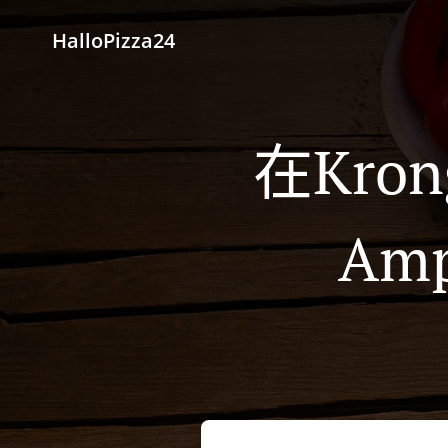
HalloPizza24
在Krong
Am