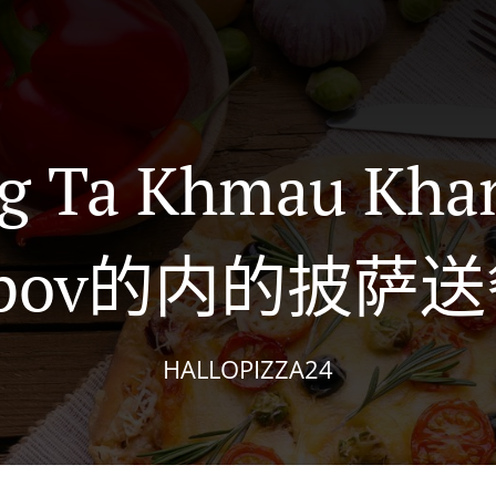
 Ta Khmau Kha
pov的内的披萨
HALLOPIZZA24