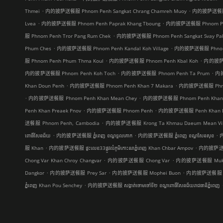
.
.
Thmei
内的披萨送餐服 Phnom Penh Sangkat Chrang Chamreh Muoy
内的披萨送餐服 P
.
.
Lvea
内的披萨送餐服 Phnom Penh Paprak Khang Tboung
内的披萨送餐服 Phnom Penh
.
服 Phnom Penh Tror Pang Rum Chek
内的披萨送餐服 Phnom Penh Sangkat Svay Pa
.
.
Phum Ches
内的披萨送餐服 Phnom Penh Kandal Koh Village
内的披萨送餐服 Phnom P
.
.
服 Phnom Penh Phum Thma Koul
内的披萨送餐服 Phnom Penh Kbal Koh
内的披萨送餐
.
.
内的披萨送餐服 Phnom Penh Koh Toch
内的披萨送餐服 Phnom Penh Ta Prum
内的
.
.
Khan Doun Penh
内的披萨送餐服 Phnom Penh Khan 7 Makara
内的披萨送餐服 Phnom 
.
.
内的披萨送餐服 Phnom Penh Khan Mean Chey
内的披萨送餐服 Phnom Penh Khan 
.
.
Penh Khan Preaek Pnov
内的披萨送餐服 Phnom Penh
内的披萨送餐服 Penh Khan D
.
送餐服 Phnom Penh, Cambodia
内的披萨送餐服 Krong Ta Khmau Daeum Mean Vil
.
.
.
ពោធិ៍សែនជ័យ
内的披萨送餐服 ភ្នំពេញ ខណ្ឌទួលគោក
内的披萨送餐服 ភ្នំពេញ ខណ្ឌ​សែនសុខ
内
.
.
服 Khan
内的披萨送餐服 ផ្ទះលេខ33ផ្លូវលំភូមិកោះនរាភ្នំពេញ Khan Chbar Ampov
内的披萨送餐服 ផ្
.
.
Chong Var Khan Chroy Changvar
内的披萨送餐服 Chong Var
内的披萨送餐服 Mukh
.
.
.
Dangkor
内的披萨送餐服 Prey Sar
内的披萨送餐服 Mophei Buon
内的披萨送餐服 Tho
.
ភ្នំពេញ Khan Pou Senchey
内的披萨送餐服 សង្កាត់ចោមចៅទី២ ខណ្ឌពោធិ៍សែនជ័យរាជធានីភ្នំពេញ