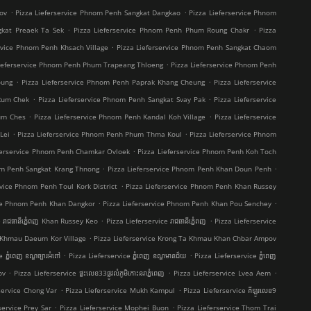
.
.
ov
Pizza Lieferservice Phnom Penh Sangkat Dangkao
Pizza Lieferservice Phnom
.
.
gkat Preaek Ta Sek
Pizza Lieferservice Phnom Penh Phum Roung Chakr
Pizza
.
ervice Phnom Penh Khsach Village
Pizza Lieferservice Phnom Penh Sangkat Chaom
.
Lieferservice Phnom Penh Phum Trapeang Thloeng
Pizza Lieferservice Phnom Penh
.
.
oung
Pizza Lieferservice Phnom Penh Paprak Khang Cheung
Pizza Lieferservice
.
.
 Rum Chek
Pizza Lieferservice Phnom Penh Sangkat Svay Pak
Pizza Lieferservice
.
.
um Ches
Pizza Lieferservice Phnom Penh Kandal Koh Village
Pizza Lieferservice
.
.
Lei
Pizza Lieferservice Phnom Penh Phum Thma Koul
Pizza Lieferservice Phnom
.
eferservice Phnom Penh Chamkar Ovloek
Pizza Lieferservice Phnom Penh Koh Toch
.
.
om Penh Sangkat Krang Thnong
Pizza Lieferservice Phnom Penh Khan Doun Penh
.
rvice Phnom Penh Toul Kork District
Pizza Lieferservice Phnom Penh Khan Russey
.
.
ice Phnom Penh Khan Dangkor
Pizza Lieferservice Phnom Penh Khan Pou Senchey
.
.
 រាជធានីភ្នំេពញ Khan Russey Keo
Pizza Lieferservice រាជធានីភ្នំេពញ
Pizza Lieferservice
.
a Khmau Daeum Kor Village
Pizza Lieferservice Krong Ta Khmau Khan Chbar Ampov
.
.
ភ្នំពេញ ខណ្ឌច្បារអំពៅ
Pizza Lieferservice ភ្នំពេញ ខណ្ឌមានជ័យ
Pizza Lieferservice ភ្នំពេញ
.
.
.
ov
Pizza Lieferservice ផ្ទះលេខ33ផ្លូវលំភូមិកោះនរាភ្នំពេញ
Pizza Lieferservice Lvea Aem
.
.
service Chong Var
Pizza Lieferservice Mukh Kampul
Pizza Lieferservice គីឡូរលេខ9
.
.
service Prey Sar
Pizza Lieferservice Mophei Buon
Pizza Lieferservice Thom Trai