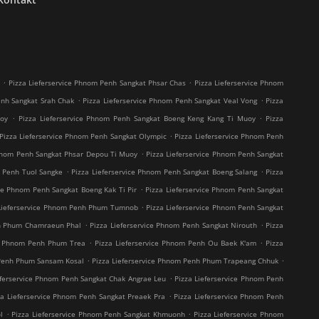
.
.
i
Pizza Lieferservice Phnom Penh Sangkat Phsar Chas
Pizza Lieferservice Phnom
.
.
enh Sangkat Srah Chak
Pizza Lieferservice Phnom Penh Sangkat Veal Vong
Pizza
.
.
uoy
Pizza Lieferservice Phnom Penh Sangkat Boeng Keng Kang Ti Muoy
Pizza
.
Pizza Lieferservice Phnom Penh Sangkat Olympic
Pizza Lieferservice Phnom Penh
.
Phnom Penh Sangkat Phsar Depou Ti Muoy
Pizza Lieferservice Phnom Penh Sangkat
.
.
m Penh Tuol Sangke
Pizza Lieferservice Phnom Penh Sangkat Boeng Salang
Pizza
.
ice Phnom Penh Sangkat Boeng Kak Ti Pir
Pizza Lieferservice Phnom Penh Sangkat
.
 Lieferservice Phnom Penh Phum Tumnob
Pizza Lieferservice Phnom Penh Sangkat
.
.
nh Phum Chamraeun Phal
Pizza Lieferservice Phnom Penh Sangkat Nirouth
Pizza
.
.
ce Phnom Penh Phum Trea
Pizza Lieferservice Phnom Penh Ou Baek K'am
Pizza
.
.
 Penh Phum Sansam Kosal
Pizza Lieferservice Phnom Penh Phum Trapeang Chhuk
.
eferservice Phnom Penh Sangkat Chak Angrae Leu
Pizza Lieferservice Phnom Penh
.
za Lieferservice Phnom Penh Sangkat Preaek Pra
Pizza Lieferservice Phnom Penh
.
.
l
Pizza Lieferservice Phnom Penh Sangkat Khmuonh
Pizza Lieferservice Phnom