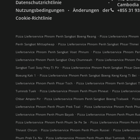
.
Datenschutzrichtlinie
Cambodia
.
Nutzungsbedingungen
Änderungen der
+855 31 93
Cookie-Richtlinie
.
Pizza Lieferservice Phnom Penh Sangkat Boeng Reang
Pizza Lieferservice Phnom
.
Penh Sangkat Mittapheap
Pizza Lieferservice Phnom Penh Sangkat Phsar Thmei 
.
Lieferservice Phnom Penh Sangkat Voat Phnum
Pizza Lieferservice Phnom Pe
.
Lieferservice Phnom Penh Sangkat Chey Chumneah
Pizza Lieferservice Phnom Pe
.
Sangkat Tuol Svay Prey Ti Pir
Pizza Lieferservice Phnom Penh Sangkat Phsar Da
.
.
Boeung Kak 1
Pizza Lieferservice Phnom Penh Sangkat Boeng Keng Kang Ti Bei
.
Lieferservice Phnom Penh Phsar Toch
Pizza Lieferservice Phnom Penh Sangkat Tu
.
.
Tumnob Tuek
Pizza Lieferservice Phnom Penh Phum Phneat
Pizza Lieferservi
.
.
Chbar Ampov Pir
Pizza Lieferservice Phnom Penh Sangkat Boeng Trabaek
Pizz
.
Lieferservice Phnom Penh Phum Prek Toal
Pizza Lieferservice Phnom Penh Ph
.
Lieferservice Phnom Penh Phum Bayab
Pizza Lieferservice Phnom Penh Phum Rus
.
Pizza Lieferservice Phnom Penh Phum Se Pe Se
Pizza Lieferservice Phnom Pen
.
.
Thnaot Chrum
Pizza Lieferservice Phnom Penh Phum Russei
Pizza Lieferserv
.
.
Phum Prek Ta Nu
Pizza Lieferservice Phnom Penh Phum Kbal Tumnob
Pizza 