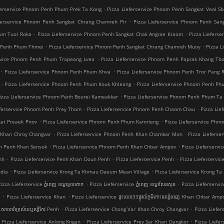
.
ferservice Phnom Penh Phum Prek Ta Kong
Pizza Lieferservice Phnom Penh Sangkat Veal Sb
.
ferservice Phnom Penh Sangkat Chrang Chamreh Pir
Pizza Lieferservice Phnom Penh San
.
.
hum Tuol Roka
Pizza Lieferservice Phnom Penh Sangkat Chak Angrae Kraom
Pizza Liefers
.
.
m Penh Phum Thmei
Pizza Lieferservice Phnom Penh Sangkat Chrang Chamreh Muoy
Pizza 
.
ervice Phnom Penh Phum Trapeang Lvea
Pizza Lieferservice Phnom Penh Paprak Khang Tb
.
.
Pizza Lieferservice Phnom Penh Phum Khva
Pizza Lieferservice Phnom Penh Tror Pang
.
.
Pizza Lieferservice Phnom Penh Phum Kouk Khleang
Pizza Lieferservice Phnom Penh Ph
.
izza Lieferservice Phnom Penh Bourei Kameakkar
Pizza Lieferservice Phnom Penh Phum Ta 
.
.
eferservice Phnom Penh Prey Thom
Pizza Lieferservice Phnom Penh Chaom Chau
Pizza Li
.
.
kat Preaek Pnov
Pizza Lieferservice Phnom Penh Phum Kamrieng
Pizza Lieferservice Phn
.
.
 Khan Chroy Changvar
Pizza Lieferservice Phnom Penh Khan Chamkar Mon
Pizza Lieferse
.
.
om Penh Khan Sensok
Pizza Lieferservice Phnom Penh Khan Chbar Ampov
Pizza Lieferserv
.
.
.
nh
Pizza Lieferservice Penh Khan Doun Penh
Pizza Lieferservice Penh
Pizza Lieferservice
.
.
odia
Pizza Lieferservice Krong Ta Khmau Daeum Mean Village
Pizza Lieferservice Krong T
.
.
izza Lieferservice ភ្នំពេញ ខណ្ឌទួលគោក
Pizza Lieferservice ភ្នំពេញ ខណ្ឌ​សែនសុខ
Pizza Lieferservice 
.
.
t
Pizza Lieferservice Khan
Pizza Lieferservice ផ្ទះលេខ33ផ្លូវលំភូមិកោះនរាភ្នំពេញ Khan Chbar Amp
.
.
សាលាវិទ្យាល័យឬស្សីកែវ Penh
Pizza Lieferservice Chong Var Khan Chroy Changvar
Pizza Liefer
.
.
Pizza Lieferservice Anlong Kngan
Pizza Lieferservice Prey Sar Khan Dangkor
Pizza Liefer