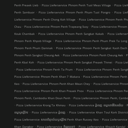
.
.
Penh Preaek Lieb
Pizza Lieferservice Phnom Penh Tuol Meas Village
Pizza Lie
.
.
Penh Sambuor
Pizza Lieferservice Phnom Penh Phum Tuol Pongro
Pizza Lie
.
Lieferservice Phnom Penh Chong Koh Village
Pizza Lieferservice Phnom Penh P
.
.
Chau
Pizza Lieferservice Phnom Penh Trapeang Svay
Pizza Lieferservice Phno
.
.
Kouk Chambak
Pizza Lieferservice Phnom Penh Sangkat Kakab
Pizza Liefers
.
Phnom Penh Khpob Village
Pizza Lieferservice Phnom Penh Phum Prek Ta Long
.
Phnom Penh Phum Damnak
Pizza Lieferservice Phnom Penh Sangkat Kaoh Dach
.
.
Phnom Penh Sangkat Cheung Aek
Pizza Lieferservice Phnom Penh Cheung Aek
P
.
.
Penh Kbal Koh
Pizza Lieferservice Phnom Penh Sangkat Preaek Thmei
Pizza Li
.
.
Pizza Lieferservice Phnom Penh Ta Prum
Pizza Lieferservice Phnom Penh Sang
.
Pizza Lieferservice Phnom Penh Khan 7 Makara
Pizza Lieferservice Phnom Penh
.
.
Keo
Pizza Lieferservice Phnom Penh Khan Mean Chey
Pizza Lieferservice Phn
.
Pizza Lieferservice Phnom Penh Khan Preaek Pnov
Pizza Lieferservice Phnom Pe
.
Phnom Penh, Cambodia Khan Doun Penh
Pizza Lieferservice Phnom Penh, Camb
.
.
.
Pizza Lieferservice Krong Ta Khmau
Pizza Lieferservice ភ្នំពេញ ខណ្ឌ​ពោធិ៍សែនជ័យ
P
.
.
ខណ្ឌ​ឫស្សីកែវ
Pizza Lieferservice ភ្នំពេញ
Pizza Lieferservice Khan Toul Kork Distric
.
Pizza Lieferservice សាលាវិទ្យាល័យឬស្សីកែវ Penh Khan Russey Keo
Pizza Lieferservice 
.
.
.
Khan Dangkor
Pizza Lieferservice គីឡូរលេខ9
Pizza Lieferservice Khsach Kandal