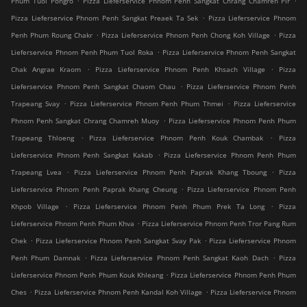
Phum Tuol Pongro
Pizza Lieferservice Phnom Penh Sangkat Chrang Chamreh Pir
.
Pizza Lieferservice Phnom Penh Sangkat Preaek Ta Sek
Pizza Lieferservice Phnom
.
.
Penh Phum Roung Chakr
Pizza Lieferservice Phnom Penh Chong Koh Village
Pizza
.
Lieferservice Phnom Penh Phum Tuol Roka
Pizza Lieferservice Phnom Penh Sangkat
.
.
Chak Angrae Kraom
Pizza Lieferservice Phnom Penh Khsach Village
Pizza
.
Lieferservice Phnom Penh Sangkat Chaom Chau
Pizza Lieferservice Phnom Penh
.
.
Trapeang Svay
Pizza Lieferservice Phnom Penh Phum Thmei
Pizza Lieferservice
.
Phnom Penh Sangkat Chrang Chamreh Muoy
Pizza Lieferservice Phnom Penh Phum
.
.
Trapeang Thloeng
Pizza Lieferservice Phnom Penh Kouk Chambak
Pizza
.
Lieferservice Phnom Penh Sangkat Kakab
Pizza Lieferservice Phnom Penh Phum
.
.
Trapeang Lvea
Pizza Lieferservice Phnom Penh Paprak Khang Tboung
Pizza
.
Lieferservice Phnom Penh Paprak Khang Cheung
Pizza Lieferservice Phnom Penh
.
.
Khpob Village
Pizza Lieferservice Phnom Penh Phum Prek Ta Long
Pizza
.
Lieferservice Phnom Penh Phum Khva
Pizza Lieferservice Phnom Penh Tror Pang Rum
.
.
Chek
Pizza Lieferservice Phnom Penh Sangkat Svay Pak
Pizza Lieferservice Phnom
.
.
Penh Phum Damnak
Pizza Lieferservice Phnom Penh Sangkat Kaoh Dach
Pizza
.
Lieferservice Phnom Penh Phum Kouk Khleang
Pizza Lieferservice Phnom Penh Phum
.
.
Ches
Pizza Lieferservice Phnom Penh Kandal Koh Village
Pizza Lieferservice Phnom