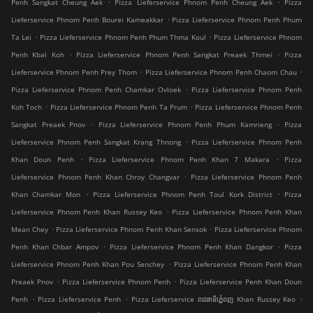
.
.
Penh Sangkat Cheung Aek
Pizza Lieferservice Phnom Penh Cheung Aek
Pizza
.
Lieferservice Phnom Penh Bourei Kameakkar
Pizza Lieferservice Phnom Penh Phum
.
.
Ta Lei
Pizza Lieferservice Phnom Penh Phum Thma Koul
Pizza Lieferservice Phnom
.
.
Penh Kbal Koh
Pizza Lieferservice Phnom Penh Sangkat Preaek Thmei
Pizza
.
.
Lieferservice Phnom Penh Prey Thom
Pizza Lieferservice Phnom Penh Chaom Chau
.
Pizza Lieferservice Phnom Penh Chamkar Ovloek
Pizza Lieferservice Phnom Penh
.
.
Koh Toch
Pizza Lieferservice Phnom Penh Ta Prum
Pizza Lieferservice Phnom Penh
.
.
Sangkat Preaek Pnov
Pizza Lieferservice Phnom Penh Phum Kamrieng
Pizza
.
Lieferservice Phnom Penh Sangkat Krang Thnong
Pizza Lieferservice Phnom Penh
.
.
Khan Doun Penh
Pizza Lieferservice Phnom Penh Khan 7 Makara
Pizza
.
Lieferservice Phnom Penh Khan Chroy Changvar
Pizza Lieferservice Phnom Penh
.
.
Khan Chamkar Mon
Pizza Lieferservice Phnom Penh Toul Kork District
Pizza
.
Lieferservice Phnom Penh Khan Russey Keo
Pizza Lieferservice Phnom Penh Khan
.
.
Mean Chey
Pizza Lieferservice Phnom Penh Khan Sensok
Pizza Lieferservice Phnom
.
.
Penh Khan Chbar Ampov
Pizza Lieferservice Phnom Penh Khan Dangkor
Pizza
.
Lieferservice Phnom Penh Khan Pou Senchey
Pizza Lieferservice Phnom Penh Khan
.
.
Preaek Pnov
Pizza Lieferservice Phnom Penh
Pizza Lieferservice Penh Khan Doun
.
.
.
Penh
Pizza Lieferservice Penh
Pizza Lieferservice រាជធានីភ្នំេពញ Khan Russey Keo