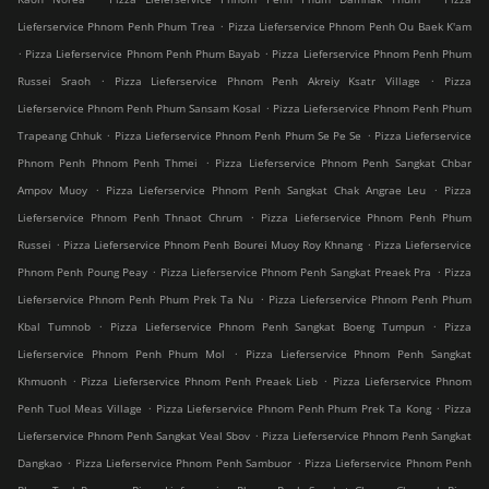
.
Lieferservice Phnom Penh Phum Trea
Pizza Lieferservice Phnom Penh Ou Baek K'am
.
.
Pizza Lieferservice Phnom Penh Phum Bayab
Pizza Lieferservice Phnom Penh Phum
.
.
Russei Sraoh
Pizza Lieferservice Phnom Penh Akreiy Ksatr Village
Pizza
.
Lieferservice Phnom Penh Phum Sansam Kosal
Pizza Lieferservice Phnom Penh Phum
.
.
Trapeang Chhuk
Pizza Lieferservice Phnom Penh Phum Se Pe Se
Pizza Lieferservice
.
Phnom Penh Phnom Penh Thmei
Pizza Lieferservice Phnom Penh Sangkat Chbar
.
.
Ampov Muoy
Pizza Lieferservice Phnom Penh Sangkat Chak Angrae Leu
Pizza
.
Lieferservice Phnom Penh Thnaot Chrum
Pizza Lieferservice Phnom Penh Phum
.
.
Russei
Pizza Lieferservice Phnom Penh Bourei Muoy Roy Khnang
Pizza Lieferservice
.
.
Phnom Penh Poung Peay
Pizza Lieferservice Phnom Penh Sangkat Preaek Pra
Pizza
.
Lieferservice Phnom Penh Phum Prek Ta Nu
Pizza Lieferservice Phnom Penh Phum
.
.
Kbal Tumnob
Pizza Lieferservice Phnom Penh Sangkat Boeng Tumpun
Pizza
.
Lieferservice Phnom Penh Phum Mol
Pizza Lieferservice Phnom Penh Sangkat
.
.
Khmuonh
Pizza Lieferservice Phnom Penh Preaek Lieb
Pizza Lieferservice Phnom
.
.
Penh Tuol Meas Village
Pizza Lieferservice Phnom Penh Phum Prek Ta Kong
Pizza
.
Lieferservice Phnom Penh Sangkat Veal Sbov
Pizza Lieferservice Phnom Penh Sangkat
.
.
Dangkao
Pizza Lieferservice Phnom Penh Sambuor
Pizza Lieferservice Phnom Penh
.
.