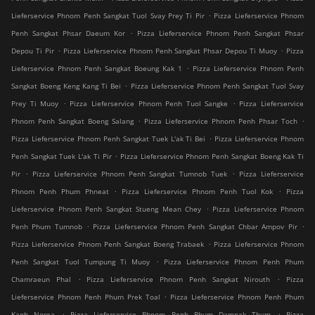
.
Lieferservice Phnom Penh Sangkat Tuol Svay Prey Ti Pir
Pizza Lieferservice Phnom
.
Penh Sangkat Phsar Daeum Kor
Pizza Lieferservice Phnom Penh Sangkat Phsar
.
.
Depou Ti Pir
Pizza Lieferservice Phnom Penh Sangkat Phsar Depou Ti Muoy
Pizza
.
Lieferservice Phnom Penh Sangkat Boeung Kak 1
Pizza Lieferservice Phnom Penh
.
Sangkat Boeng Keng Kang Ti Bei
Pizza Lieferservice Phnom Penh Sangkat Tuol Svay
.
.
Prey Ti Muoy
Pizza Lieferservice Phnom Penh Tuol Sangke
Pizza Lieferservice
.
.
Phnom Penh Sangkat Boeng Salang
Pizza Lieferservice Phnom Penh Phsar Toch
.
Pizza Lieferservice Phnom Penh Sangkat Tuek L'ak Ti Bei
Pizza Lieferservice Phnom
.
Penh Sangkat Tuek L'ak Ti Pir
Pizza Lieferservice Phnom Penh Sangkat Boeng Kak Ti
.
.
Pir
Pizza Lieferservice Phnom Penh Sangkat Tumnob Tuek
Pizza Lieferservice
.
.
Phnom Penh Phum Phneat
Pizza Lieferservice Phnom Penh Tuol Kok
Pizza
.
Lieferservice Phnom Penh Sangkat Stueng Mean Chey
Pizza Lieferservice Phnom
.
.
Penh Phum Tumnob
Pizza Lieferservice Phnom Penh Sangkat Chbar Ampov Pir
.
Pizza Lieferservice Phnom Penh Sangkat Boeng Trabaek
Pizza Lieferservice Phnom
.
Penh Sangkat Tuol Tumpung Ti Muoy
Pizza Lieferservice Phnom Penh Phum
.
.
Chamraeun Phal
Pizza Lieferservice Phnom Penh Sangkat Nirouth
Pizza
.
Lieferservice Phnom Penh Phum Prek Toal
Pizza Lieferservice Phnom Penh Phum
.
.
Kaoh Norea
Pizza Lieferservice Phnom Penh Phum Damnak Thum
Pizza